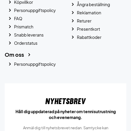
Köpvillkor
Ångra beställning
Personuppgiftspolicy
Reklamation
FAQ
Returer
Prismatch
Presentkort
Snabb leverans
Rabattkoder
Orderstatus
Om oss
Personuppgiftspolicy
Nyhetsbrev
Håll dig uppdaterad på nyheter om tennisutrustning
och evenemang.
Anmäl dig till nyhetsbrevet nedan. Samtycke kan