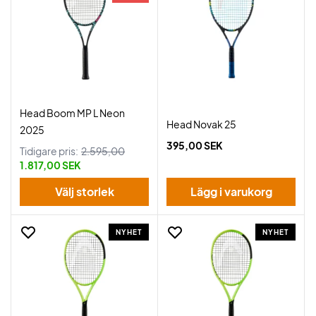
Head Boom MP L Neon
Head Novak 25
2025
395,00 SEK
Tidigare pris:
2.595,00
1.817,00 SEK
Välj storlek
Lägg i varukorg
NYHET
NYHET