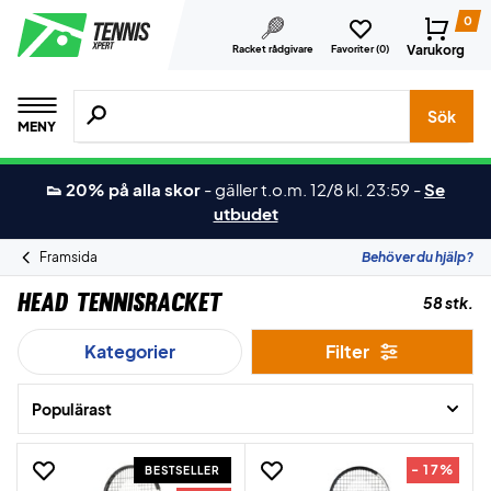
0
Varukorg
Racket rådgivare
Favoriter (
0
)
Sök efter produkter, märken osv.
Sök
MENY
👟 20% på alla skor
-
gäller t.o.m. 12/8 kl. 23:59
-
Se
utbudet
Framsida
Behöver du hjälp?
Head Tennisracket
58 stk.
Kategorier
Filter
Populärast
- 17%
BESTSELLER