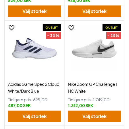
824,00 SEK
926,00 SEK
Välj storlek
Välj storlek
OUTLET
OUTLET
- 30%
- 25%
Adidas Game Spec 2 Cloud
Nike Zoom GP Challenge 1
White/Dark Blue
HC White
Tidigare pris:
695,00
Tidigare pris:
1.749,00
487,00 SEK
1.312,00 SEK
Välj storlek
Välj storlek