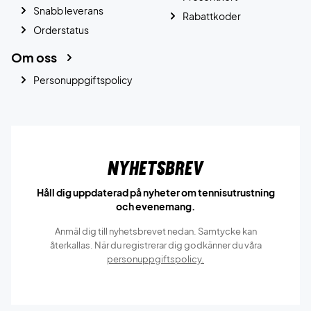
Snabb leverans
Rabattkoder
Orderstatus
Om oss
Personuppgiftspolicy
Nyhetsbrev
Håll dig uppdaterad på nyheter om tennisutrustning
och evenemang.
Anmäl dig till nyhetsbrevet nedan. Samtycke kan
återkallas. När du registrerar dig godkänner du våra
personuppgiftspolicy.