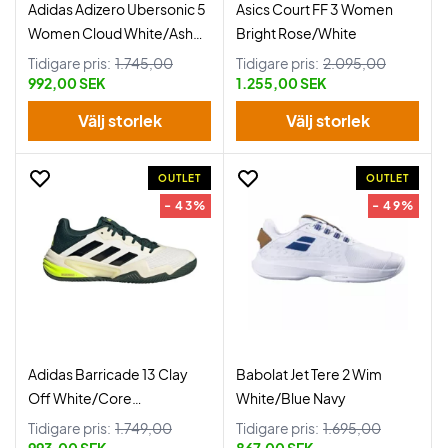
Adidas Adizero Ubersonic 5
Asics Court FF 3 Women
Women Cloud White/Ash
Bright Rose/White
Pearl/Lucid Pink
Tidigare pris:
1.745,00
Tidigare pris:
2.095,00
992,00 SEK
1.255,00 SEK
Välj storlek
Välj storlek
OUTLET
OUTLET
- 43%
- 49%
Adidas Barricade 13 Clay
Babolat Jet Tere 2 Wim
Off White/Core
White/Blue Navy
Black/Aurora Ivy
Tidigare pris:
1.749,00
Tidigare pris:
1.695,00