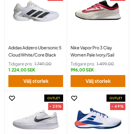
Adidas Adizero Ubersonic 5
Nike Vapor Pro 3 Clay
Cloud White/Core Black
Women Pale Ivory/Sail
Tidigare pris:
1.749,00
Tidigare pris:
1.499,00
1.224,00 SEK
996,00 SEK
Välj storlek
Välj storlek
OUTLET
OUTLET
- 25%
- 49%