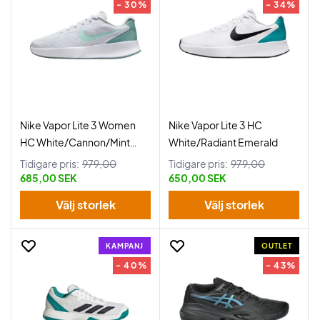
- 30%
- 34%
Nike Vapor Lite 3 Women
Nike Vapor Lite 3 HC
HC White/Cannon/Mint
White/Radiant Emerald
Foam
Tidigare pris:
979,00
Tidigare pris:
979,00
685,00 SEK
650,00 SEK
Välj storlek
Välj storlek
KAMPANJ
OUTLET
- 40%
- 43%