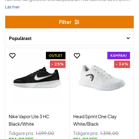
sortiment av tennisskor från välkända märken till riktigt bra priser.
Läs mer
Filter
Oavsett om du spelar på hardcourt, grus eller inomhus kan du hitta
skor som ger stabilitet, komfort och bästa möjliga förutsättningar på
banan.
Populärast
Skynda dig – erbjudandena gäller endast så länge lagret räcker.
OUTLET
KAMPANJ
- 25%
- 34%
Nike Vapor Lite 3 HC
Head Sprint One Clay
Black/White
White/Black
Tidigare pris:
1.099,00
Tidigare pris:
1.395,00