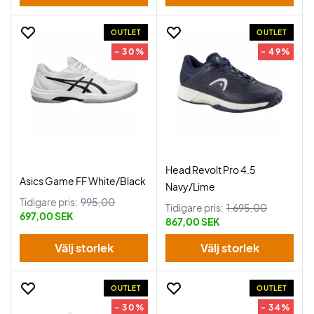
OUTLET
OUTLET
- 30%
- 49%
Head Revolt Pro 4.5
Asics Game FF White/Black
Navy/Lime
Tidigare pris:
995,00
Tidigare pris:
1.695,00
697,00 SEK
867,00 SEK
Välj storlek
Välj storlek
OUTLET
OUTLET
- 30%
- 34%