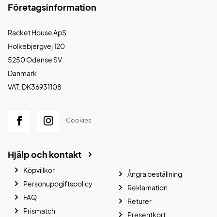
Företagsinformation
Racket House ApS
Holkebjergvej 120
5250 Odense SV
Danmark
VAT: DK36931108
Cookies
Hjälp och kontakt
Köpvillkor
Ångra beställning
Personuppgiftspolicy
Reklamation
FAQ
Returer
Prismatch
Presentkort