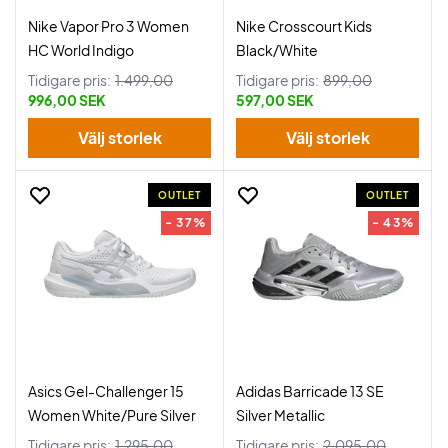
Nike Vapor Pro 3 Women
Nike Crosscourt Kids
HC World Indigo
Black/White
Tidigare pris:
1.499,00
Tidigare pris:
899,00
996,00 SEK
597,00 SEK
Välj storlek
Välj storlek
OUTLET
OUTLET
- 37%
- 43%
Asics Gel-Challenger 15
Adidas Barricade 13 SE
Women White/Pure Silver
Silver Metallic
Tidigare pris:
1.295,00
Tidigare pris:
2.095,00