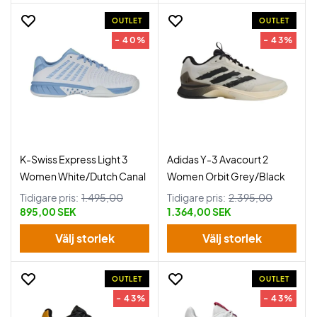
OUTLET
OUTLET
- 40%
- 43%
K-Swiss Express Light 3
Adidas Y-3 Avacourt 2
Women White/Dutch Canal
Women Orbit Grey/Black
Tidigare pris:
1.495,00
Tidigare pris:
2.395,00
895,00 SEK
1.364,00 SEK
Välj storlek
Välj storlek
OUTLET
OUTLET
- 43%
- 43%