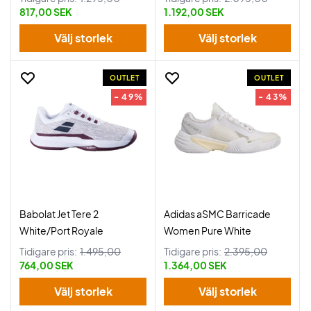
817,00 SEK
1.192,00 SEK
Välj storlek
Välj storlek
OUTLET
OUTLET
- 49%
- 43%
Babolat Jet Tere 2
Adidas aSMC Barricade
White/Port Royale
Women Pure White
Tidigare pris:
1.495,00
Tidigare pris:
2.395,00
764,00 SEK
1.364,00 SEK
Välj storlek
Välj storlek