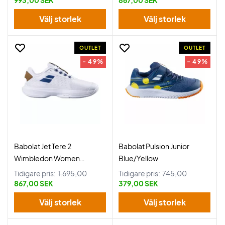
993,00 SEK
867,00 SEK
Välj storlek
Välj storlek
OUTLET
OUTLET
- 49%
- 49%
Babolat Jet Tere 2
Babolat Pulsion Junior
Wimbledon Women
Blue/Yellow
White/Blue Navy
Tidigare pris:
1.695,00
Tidigare pris:
745,00
867,00 SEK
379,00 SEK
Välj storlek
Välj storlek