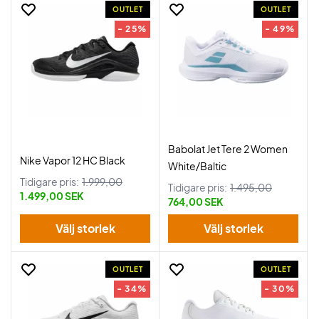
OUTLET
OUTLET
- 25%
- 49%
Babolat Jet Tere 2 Women
Nike Vapor 12 HC Black
White/Baltic
Tidigare pris:
1.999,00
Tidigare pris:
1.495,00
1.499,00 SEK
764,00 SEK
Välj storlek
Välj storlek
OUTLET
OUTLET
- 34%
- 30%