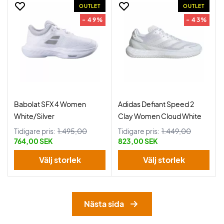
OUTLET
OUTLET
- 49%
- 43%
Babolat SFX 4 Women
Adidas Defiant Speed 2
White/Silver
Clay Women Cloud White
Tidigare pris:
1.495,00
Tidigare pris:
1.449,00
764,00 SEK
823,00 SEK
Välj storlek
Välj storlek
Nästa sida