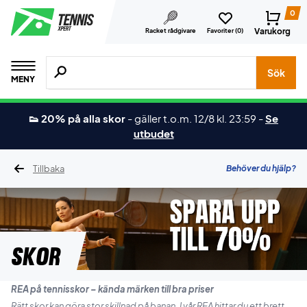
0
Varukorg
Racket rådgivare
Favoriter (
0
)
Sök efter produkter, märken osv.
Sök
MENY
👟 20% på alla skor
-
gäller t.o.m. 12/8 kl. 23:59
-
Se
utbudet
Tillbaka
Behöver du hjälp?
Skor
REA på tennisskor – kända märken till bra priser
Rätt skor kan göra stor skillnad på banan. I vår REA hittar du ett brett