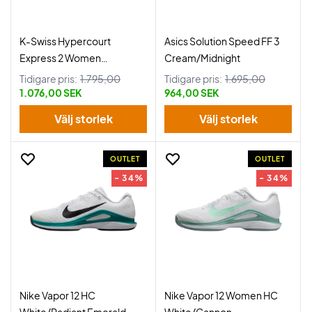
K-Swiss Hypercourt
Asics Solution Speed FF 3
Express 2 Women
Cream/Midnight
White/Black
Tidigare pris:
1.795,00
Tidigare pris:
1.695,00
1.076,00 SEK
964,00 SEK
Välj storlek
Välj storlek
OUTLET
OUTLET
- 34%
- 34%
Nike Vapor 12 HC
Nike Vapor 12 Women HC