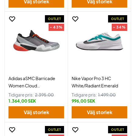
Välj storlek
Välj storlek
OUTLET
OUTLET
- 43%
- 34%
Adidas aSMC Barricade
Nike Vapor Pro 3 HC
Women Cloud
White/Radiant Emerald
White/Charcoal
Tidigare pris:
2.395,00
Tidigare pris:
1.499,00
1.364,00 SEK
996,00 SEK
Välj storlek
Välj storlek
OUTLET
OUTLET