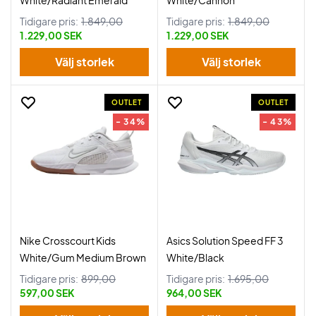
White/Radiant Emerald
White/Cannon
Tidigare pris:
1.849,00
Tidigare pris:
1.849,00
1.229,00 SEK
1.229,00 SEK
Välj storlek
Välj storlek
OUTLET
OUTLET
- 34%
- 43%
Nike Crosscourt Kids
Asics Solution Speed FF 3
White/Gum Medium Brown
White/Black
Tidigare pris:
899,00
Tidigare pris:
1.695,00
597,00 SEK
964,00 SEK