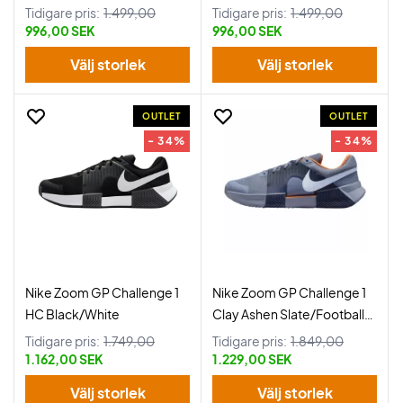
Tidigare pris:
1.499,00
Tidigare pris:
1.499,00
996,00 SEK
996,00 SEK
Välj storlek
Välj storlek
OUTLET
OUTLET
- 34%
- 34%
Nike Zoom GP Challenge 1
Nike Zoom GP Challenge 1
HC Black/White
Clay Ashen Slate/Football
Grey
Tidigare pris:
1.749,00
Tidigare pris:
1.849,00
1.162,00 SEK
1.229,00 SEK
Välj storlek
Välj storlek