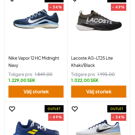
- 34%
- 49%
Nike Vapor 12 HC Midnight
Lacoste AG-LT25 Lite
Navy
Khaki/Black
Tidigare pris:
1.849,00
Tidigare pris:
1.995,00
1.229,00 SEK
1.022,00 SEK
Välj storlek
Välj storlek
OUTLET
OUTLET
- 49%
- 34%