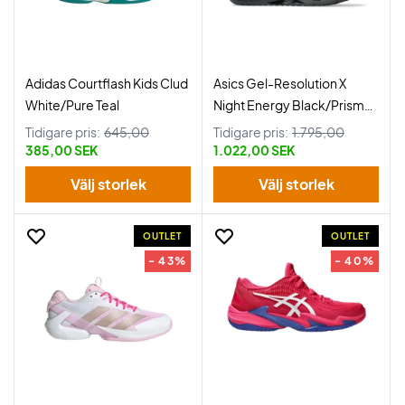
Adidas Courtflash Kids Clud
Asics Gel-Resolution X
White/Pure Teal
Night Energy Black/Prism
Blue
Tidigare pris:
645,00
Tidigare pris:
1.795,00
385,00 SEK
1.022,00 SEK
Välj storlek
Välj storlek
OUTLET
OUTLET
- 43%
- 40%