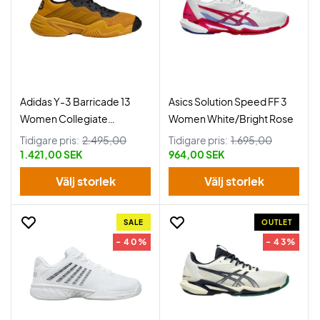
Adidas Y-3 Barricade 13
Asics Solution Speed FF 3
Women Collegiate
Women White/Bright Rose
Gold/Black
Tidigare pris:
2.495,00
Tidigare pris:
1.695,00
1.421,00 SEK
964,00 SEK
Välj storlek
Välj storlek
SALE
OUTLET
- 40%
- 43%