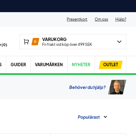
Presentkort
Om oss
Hjälp?
VARUKORG
0
Fri frakt vid köp över 499 SEK
 (
0
)
S
GUIDER
VARUMÄRKEN
NYHETER
OUTLET
Behöver du hjälp?
Populärast