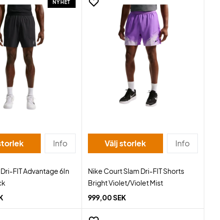
NYHET
storlek
Info
Välj storlek
Info
 Dri-FIT Advantage 6In
Nike Court Slam Dri-FIT Shorts
ck
Bright Violet/Violet Mist
K
999,00 SEK