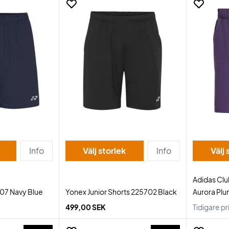
Info
Välj storlek
Info
Välj 
Adidas Clu
07 Navy Blue
Yonex Junior Shorts 225702 Black
Aurora Pl
499,00 SEK
Tidigare pr