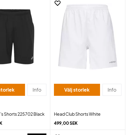
storlek
Info
Välj storlek
Info
s Shorts 225702 Black
Head Club Shorts White
EK
499,00 SEK