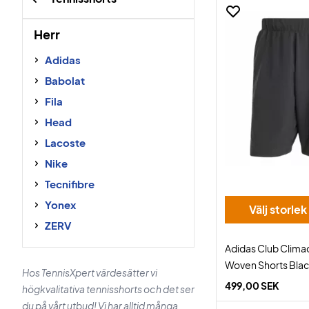
Herr
Adidas
Babolat
Fila
Head
Lacoste
Nike
Tecnifibre
Yonex
Välj storlek
ZERV
Adidas Club Clima
Woven Shorts Bla
Hos TennisXpert värdesätter vi
499,00 SEK
högkvalitativa tennisshorts och det ser
du på vårt utbud! Vi har alltid många