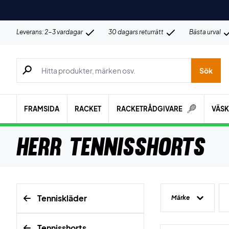
Leverans: 2-3 vardagar
30 dagars returrätt
Bästa urval
Sök efter produkter, märken osv.
Sök
FRAMSIDA
RACKET
RACKETRÅDGIVARE
VÄS
Herr Tennisshorts
Tenniskläder
Märke
Tennisshorts