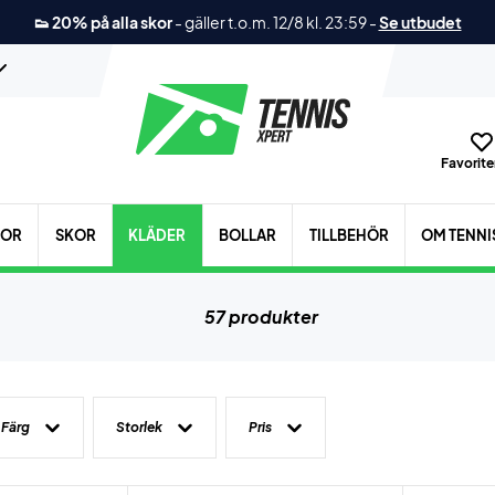
👟 20% på alla skor
-
gäller t.o.m. 12/8 kl. 23:59
-
Se utbudet
Favoriter
KOR
SKOR
KLÄDER
BOLLAR
TILLBEHÖR
OM TENNI
57 produkter
Färg
Storlek
Pris