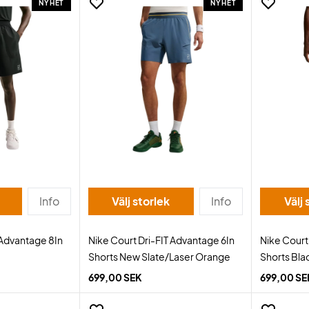
NYHET
NYHET
Info
Välj storlek
Info
Välj 
 Advantage 8In
Nike Court Dri-FIT Advantage 6In
Nike Court
Shorts New Slate/Laser Orange
Shorts Bla
699,00 SEK
699,00 SE