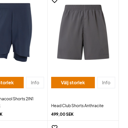
storlek
Info
Välj storlek
Info
macool Shorts 2IN1
k
Head Club Shorts Anthracite
EK
499,00 SEK