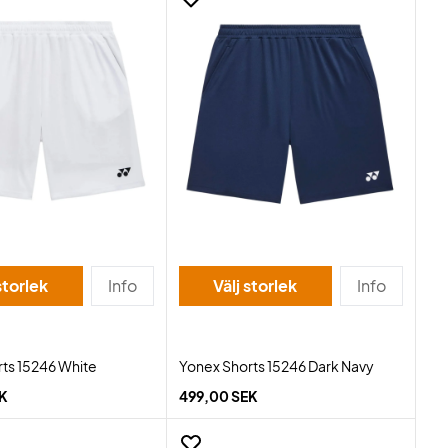
storlek
Info
Välj storlek
Info
ts 15246 White
Yonex Shorts 15246 Dark Navy
EK
499,00 SEK