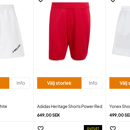
Info
Välj storlek
Info
Välj 
hite
Adidas Heritage Shorts Power Red
Yonex Shor
649,00 SEK
499,00 S
OUTLET