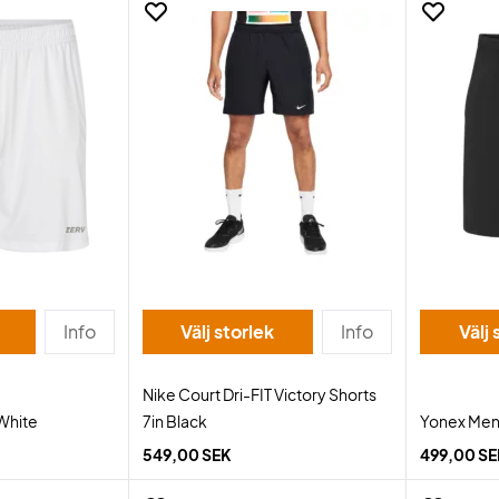
Info
Välj storlek
Info
Välj 
Nike Court Dri-FIT Victory Shorts
 White
7in Black
Yonex Men'
549,00 SEK
499,00 S