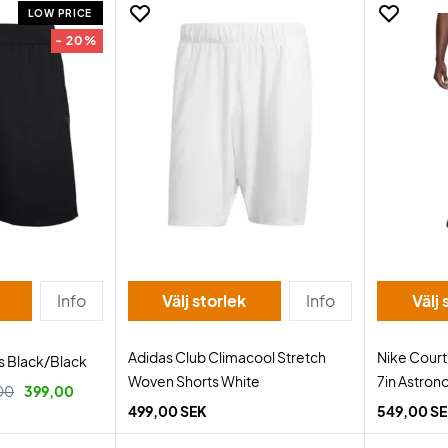
LOW PRICE
- 20%
Info
Välj storlek
Info
Välj 
Adidas Club Climacool Stretch
Nike Court 
s Black/Black
Woven Shorts White
7in Astron
00
399,00
499,00 SEK
549,00 S