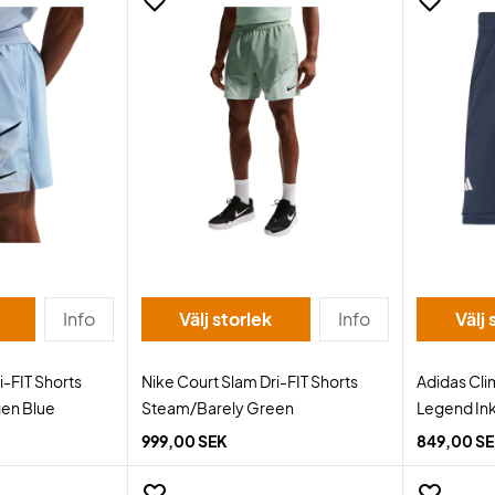
Info
Välj storlek
Info
Välj 
i-FIT Shorts
Nike Court Slam Dri-FIT Shorts
Adidas Cli
en Blue
Steam/Barely Green
Legend In
999,00 SEK
849,00 S