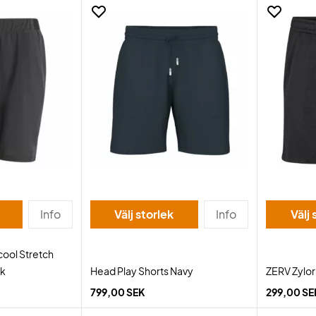
Info
Välj storlek
Info
Välj 
cool Stretch
ck
Head Play Shorts Navy
ZERV Zylor
799,00 SEK
299,00 SE