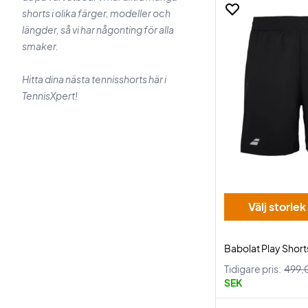
shorts i olika färger, modeller och
längder, så vi har någonting för alla
smaker.
Hitta dina nästa tennisshorts här i
TennisXpert!
Välj storlek
Babolat Play Short
Tidigare pris:
499,
SEK