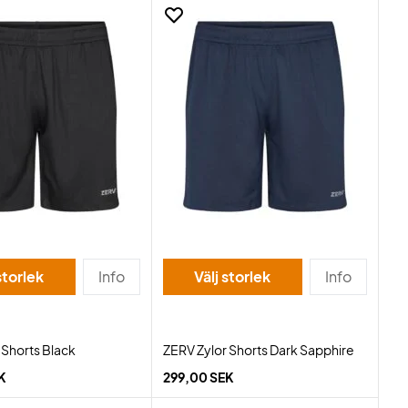
storlek
Info
Välj storlek
Info
 Shorts Black
ZERV Zylor Shorts Dark Sapphire
K
299,00 SEK