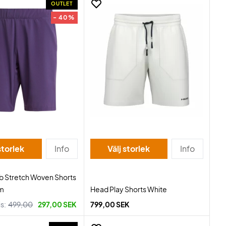
OUTLET
- 40%
storlek
Info
Välj storlek
Info
b Stretch Woven Shorts
um
Head Play Shorts White
is:
499,00
297,00 SEK
799,00 SEK