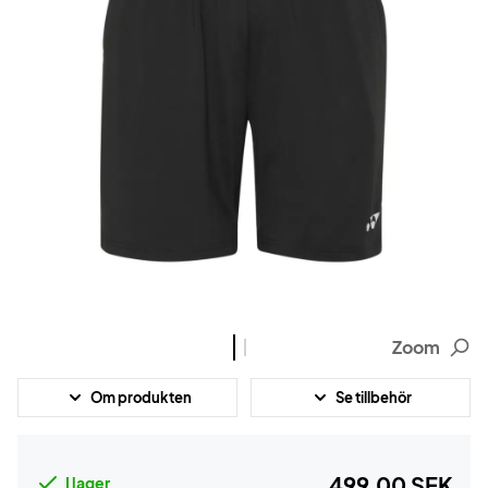
Zoom
Om produkten
Se tillbehör
499,00 SEK
I lager