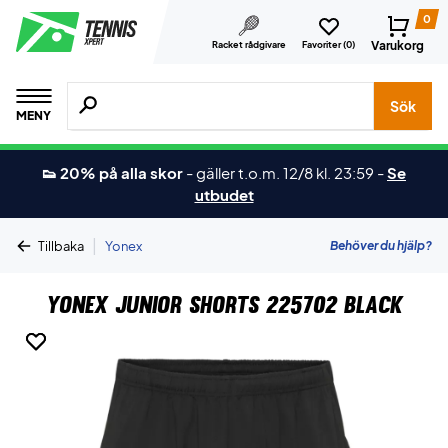
0
Varukorg
Racket rådgivare
Favoriter (
0
)
Sök efter produkter, märken osv.
Sök
MENY
👟 20% på alla skor
-
gäller t.o.m. 12/8 kl. 23:59
-
Se
utbudet
|
Behöver du hjälp?
Tillbaka
Yonex
Yonex Junior Shorts 225702 Black