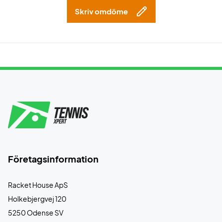
Skriv omdöme
Företagsinformation
Racket House ApS
Holkebjergvej 120
5250 Odense SV