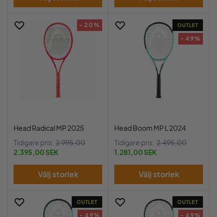
- 20%
OUTLET
- 49%
Head Radical MP 2025
Head Boom MP L 2024
Tidigare pris:
2.995,00
Tidigare pris:
2.495,00
2.395,00 SEK
1.281,00 SEK
Välj storlek
Välj storlek
OUTLET
OUTLET
- 49%
- 49%