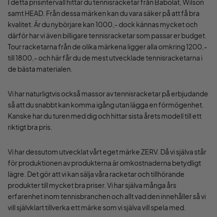
I detta prisintervall hittar du tennisracketar från Babolat, Wilson
samt HEAD. Från dessa märken kan du vara säker på att få bra
kvalitet. Är du nybörjare kan 1000,- dock kännas mycket och
därför har vi även billigare tennisracketar som passar er budget.
Tour racketarna från de olika märkena ligger alla omkring 1200,-
till 1800,- och här får du de mest utvecklade tennisracketarna i
de bästa materialen.
Vi har naturligtvis också massor av tennisracketar på erbjudande
så att du snabbt kan komma igång utan lägga en förmögenhet.
Kanske har du turen med dig och hittar sista årets modell till ett
riktigt bra pris.
Vi har dessutom utvecklat vårt eget märke ZERV. Då vi själva står
för produktionen av produkterna är omkostnaderna betydligt
lägre. Det gör att vi kan sälja våra racketar och tillhörande
produkter till mycket bra priser. Vi har själva många års
erfarenhet inom tennisbranchen och allt vad den innehåller så vi
vill självklart tillverka ett märke som vi själva vill spela med.