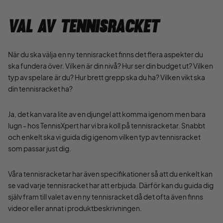
Val av tennisracket
När du ska välja en ny tennisracket finns det flera aspekter du
ska fundera över. Vilken är din nivå? Hur ser din budget ut? Vilken
typ av spelare är du? Hur brett grepp ska du ha? Vilken vikt ska
din tennisracket ha?
Ja, det kan vara lite av en djungel att komma igenom men bara
lugn - hos TennisXpert har vi bra koll på tennisracketar. Snabbt
och enkelt ska vi guida dig igenom vilken typ av tennisracket
som passar just dig.
Våra tennisracketar har även specifikationer så att du enkelt kan
se vad varje tennisracket har att erbjuda. Därför kan du guida dig
själv fram till valet av en ny tennisracket då det ofta även finns
videor eller annat i produktbeskrivningen.