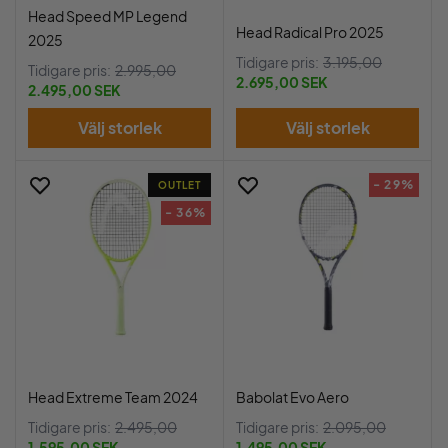
Head Speed MP Legend
Head Radical Pro 2025
2025
Tidigare pris:
3.195,00
Tidigare pris:
2.995,00
2.695,00 SEK
2.495,00 SEK
Välj storlek
Välj storlek
- 29%
OUTLET
- 36%
Head Extreme Team 2024
Babolat Evo Aero
Tidigare pris:
2.495,00
Tidigare pris:
2.095,00
1.595,00 SEK
1.495,00 SEK