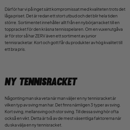
Därför har vi på inget sätt kompromissat med kvaliteten trots det
låga priset. Det är redan ett stort utbud och det blir hela tiden
större. Sortimentet innehåller allt från en nybörjarracket till en
toppracket för den kräsna tennisspelaren. Om en vuxenutgåva
är för stor så har ZERV även ett sortiment av junior
tennisracketar. Kort och gott får du produkter av hög kvalitet till
ett bra pris.
Ny Tennisracket
Någonting man ska veta när man väljer en ny tennisracket är
vilken typ av sving man har. Det finns nämligen 3 typer av sving.
Kort sving, mellansving och stor sving. Till dessa sving hör ofta
också en vikt. Detta är två av de mest väsentliga faktorerna när
du ska välja en ny tennisracket.