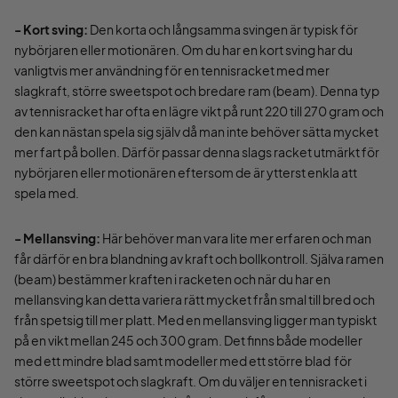
- Kort sving:
Den korta och långsamma svingen är typisk för
nybörjaren eller motionären. Om du har en kort sving har du
vanligtvis mer användning för en tennisracket med mer
slagkraft, större sweetspot och bredare ram (beam). Denna typ
av tennisracket har ofta en lägre vikt på runt 220 till 270 gram och
den kan nästan spela sig själv då man inte behöver sätta mycket
mer fart på bollen. Därför passar denna slags racket utmärkt för
nybörjaren eller motionären eftersom de är ytterst enkla att
spela med.
- Mellansving:
Här behöver man vara lite mer erfaren och man
får därför en bra blandning av kraft och bollkontroll. Själva ramen
(beam) bestämmer kraften i racketen och när du har en
mellansving kan detta variera rätt mycket från smal till bred och
från spetsig till mer platt. Med en mellansving ligger man typiskt
på en vikt mellan 245 och 300 gram. Det finns både modeller
med ett mindre blad samt modeller med ett större blad för
större sweetspot och slagkraft. Om du väljer en tennisracket i