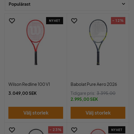
fler!
Populärast
- 12%
NYHET
Wilson Redline 100 V1
Babolat Pure Aero 2026
3.049,00 SEK
Tidigare pris:
3.395,00
2.995,00 SEK
Välj storlek
Välj storlek
- 23%
NYHET