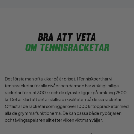
Bra att veta
Om tennisracketar
Det första man ofta kikar på är priset. I TennisXpert har vi
tennisracketar för alla nivåer och därmed har vi riktigt billiga
racketar för runt 300 kr och de dyraste ligger på omkring 2500
kr. Det är klart att det är skillnad i kvaliteten på dessa racketar.
Oftast är de racketar som ligger över 1000 kr toppracketar med
alla de grymma funktionerna. De kan passa både nybörjaren
och tävlingsspelaren allt efter vilken vikt man väljer.