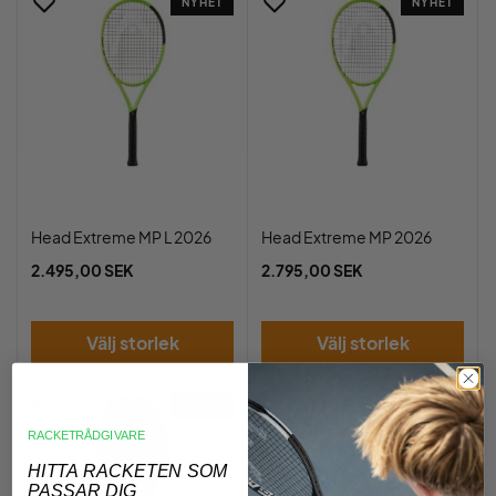
NYHET
NYHET
Head Extreme MP L 2026
Head Extreme MP 2026
2.495,00 SEK
2.795,00 SEK
Välj storlek
Välj storlek
NYHET
NYHET
RACKETRÅDGIVARE
HITTA RACKETEN SOM
PASSAR DIG