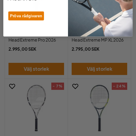
Pröva rådgivaren
Head Extreme Pro 2026
Head Extreme MP XL 2026
2.995,00 SEK
2.795,00 SEK
Välj storlek
Välj storlek
- 7%
- 24%