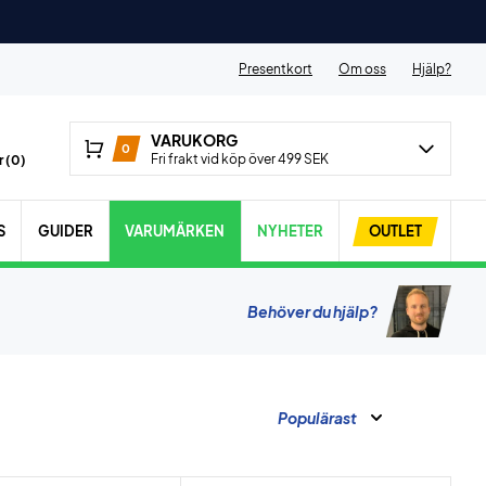
Presentkort
Om oss
Hjälp?
VARUKORG
0
Fri frakt vid köp över 499 SEK
 (
0
)
S
GUIDER
VARUMÄRKEN
NYHETER
OUTLET
Behöver du hjälp?
Populärast