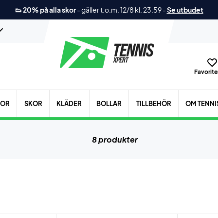
👟 20% på alla skor
-
gäller t.o.m. 12/8 kl. 23:59
-
Se utbudet
Favoriter
KOR
SKOR
KLÄDER
BOLLAR
TILLBEHÖR
OM TENNI
8 produkter