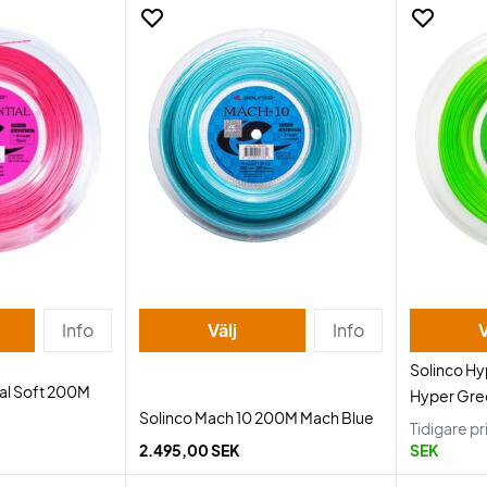
Info
Välj
Info
V
Solinco H
ial Soft 200M
Hyper Gre
Solinco Mach 10 200M Mach Blue
Tidigare pr
2.495,00 SEK
SEK