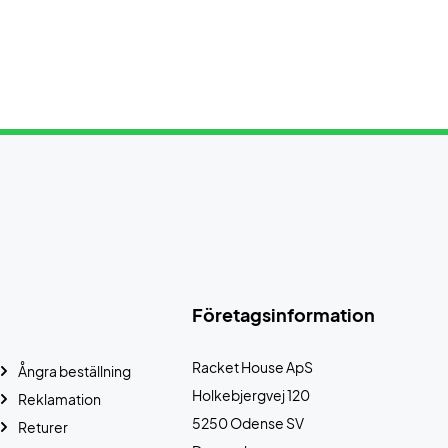
Företagsinformation
Racket House ApS
Ångra beställning
Holkebjergvej 120
Reklamation
5250 Odense SV
Returer