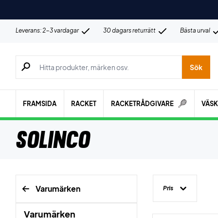
Leverans: 2-3 vardagar
30 dagars returrätt
Bästa urval
Sök efter produkter, märken osv.
Sök
FRAMSIDA
RACKET
RACKETRÅDGIVARE
VÄS
Solinco
Varumärken
Pris
Varumärken