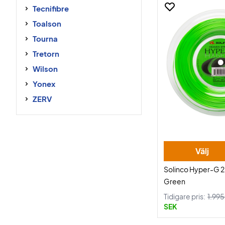
Tecnifibre
Toalson
Tourna
Tretorn
Wilson
Yonex
ZERV
Välj
Solinco Hyper-G 
Green
Tidigare pris:
1.99
SEK