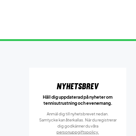
Nyhetsbrev
Håll dig uppdaterad på nyheter om
tennisutrustning och evenemang.
Anmäl dig till nyhetsbrevet nedan.
Samtycke kan återkallas. När du registrerar
dig godkänner du våra
personuppgiftspolicy.