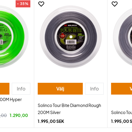
- 35%
Info
Välj
Info
V
200M Hyper
Solinco Tour Bite Diamond Rough
200M Silver
Solinco Tou
5,00
1.290,00
1.995,00 SEK
1.995,00 