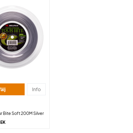
älj
Info
r Bite Soft 200M Silver
SEK