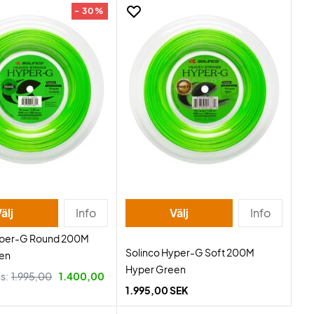
- 30%
älj
Info
Välj
Info
yper-G Round 200M
Solinco Hyper-G Soft 200M
en
Hyper Green
is:
1.995,00
1.400,00
1.995,00 SEK