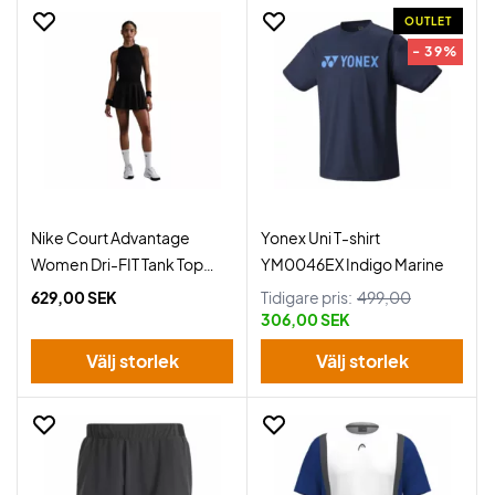
OUTLET
- 39%
Nike Court Advantage
Yonex Uni T-shirt
Women Dri-FIT Tank Top
YM0046EX Indigo Marine
Black
629,00 SEK
Tidigare pris:
499,00
306,00 SEK
Välj storlek
Välj storlek