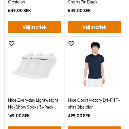
Obsidian
Shorts 7in Black
549,00 SEK
549,00 SEK
Välj storlek
Välj storlek
Nike Everyday Lightweight
Nike Court Victory Dri-FIT T-
No-Show Socks 3-Pack
shirt Obsidian
White
169,00 SEK
499,00 SEK