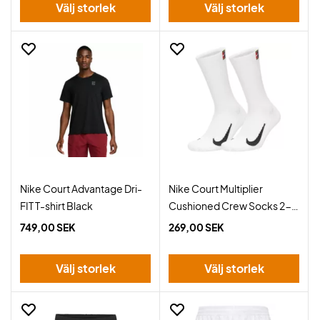
Välj storlek
Välj storlek
Nike Court Advantage Dri-
Nike Court Multiplier
FIT T-shirt Black
Cushioned Crew Socks 2-
Pack White
749,00 SEK
269,00 SEK
Välj storlek
Välj storlek