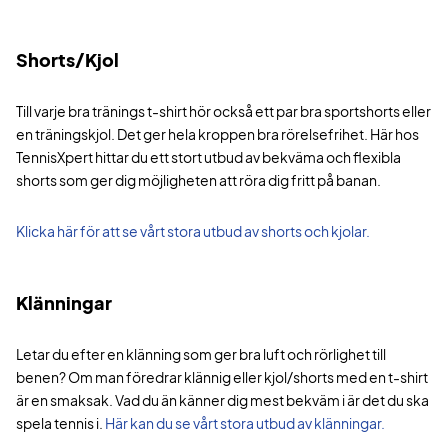
Shorts/Kjol
Till varje bra tränings t-shirt hör också ett par bra sportshorts eller
en träningskjol. Det ger hela kroppen bra rörelsefrihet. Här hos
TennisXpert hittar du ett stort utbud av bekväma och flexibla
shorts som ger dig möjligheten att röra dig fritt på banan.
Klicka här för att se vårt stora utbud av shorts och kjolar.
Klänningar
Letar du efter en klänning som ger bra luft och rörlighet till
benen? Om man föredrar klännig eller kjol/shorts med en t-shirt
är en smaksak. Vad du än känner dig mest bekväm i är det du ska
spela tennis i.
Här kan du se vårt stora utbud av klänningar.