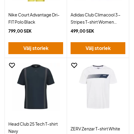
Nike Court Advantage Dri-
Adidas Club Climacool 3-
FIT Polo Black
Stripes T-shirt Women
Black
799,00 SEK
499,00 SEK
Välj storlek
Välj storlek
Head Club 25 Tech T-shirt
ZERV Zenzar T-shirt White
Navy