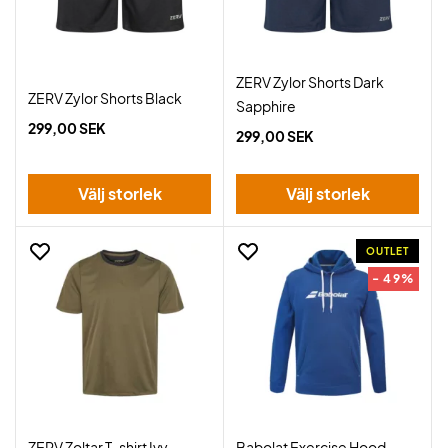
ZERV Zylor Shorts Dark
ZERV Zylor Shorts Black
Sapphire
299,00 SEK
299,00 SEK
Välj storlek
Välj storlek
OUTLET
- 49%
ZERV Zoltar T-shirt Ivy
Babolat Exercise Hood