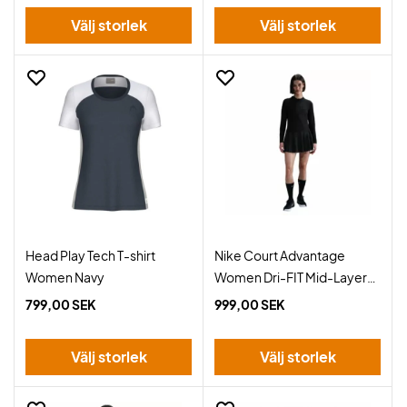
Välj storlek
Välj storlek
Head Play Tech T-shirt
Nike Court Advantage
Women Navy
Women Dri-FIT Mid-Layer
Top Black
799,00 SEK
999,00 SEK
Välj storlek
Välj storlek