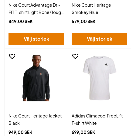
Nike Court Advantage Dri-
Nike Court Heritage
FIT T-shirt Light Bone/Tough
Smokey Blue
Red
849,00 SEK
579,00 SEK
Välj storlek
Välj storlek
Nike Court Heritage Jacket
Adidas Climacool FreeLift
Black
T-shirt White
949,00 SEK
699,00 SEK