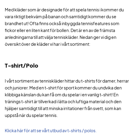
Med kläder som är designade för att spela tennis i kommer du
vara riktigt bekväm på banan och samtidigt kommer du se
brandhet ut! Ofta finns också inbyggda tennisfeatures som
fickor eller en liten kant för bollen. Det är en av de främsta
anledningarna till att välja tenniskläder. Nedan ger vi dig en
översikt över de kläder vi har i vårt sortiment:
T-shirt/Polo
I vårt sortiment av tenniskläder hittar du t-shirts för damer, herrar
och juniorer. Med en t-shirt för sport kommer du undvika den
klibbiga känslan du kan få om du spelar i en vanlig t-shirt! En
tränings t-shirt är tillverkad i lätta och luftiga material och den
hjälper samtidigt till att minska irritationer från svett, som kan
uppstå när du spelar tennis.
Klicka här för att se vårt utbud av t-shirts / polos.