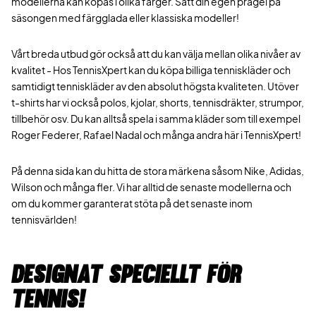
modellerna kan köpas i olika färger. Sätt din egen prägel på
säsongen med färgglada eller klassiska modeller!
Vårt breda utbud gör också att du kan välja mellan olika nivåer av
kvalitet - Hos TennisXpert kan du köpa billiga tenniskläder och
samtidigt tenniskläder av den absolut högsta kvaliteten. Utöver
t-shirts har vi också polos, kjolar, shorts, tennisdräkter, strumpor,
tillbehör osv. Du kan alltså spela i samma kläder som till exempel
Roger Federer, Rafael Nadal och många andra här i TennisXpert!
På denna sida kan du hitta de stora märkena såsom Nike, Adidas,
Wilson och många fler. Vi har alltid de senaste modellerna och
om du kommer garanterat stöta på det senaste inom
tennisvärlden!
Designat speciellt för
tennis!