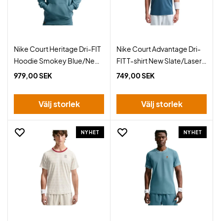
Nike Court Heritage Dri-FIT
Nike Court Advantage Dri-
Hoodie Smokey Blue/New
FIT T-shirt New Slate/Laser
Slate
Orange
979,00 SEK
749,00 SEK
Välj storlek
Välj storlek
NYHET
NYHET