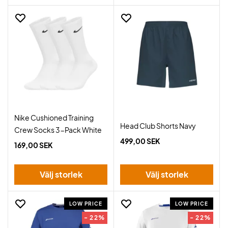
Nike Cushioned Training
Head Club Shorts Navy
Crew Socks 3-Pack White
499,00 SEK
169,00 SEK
Välj storlek
Välj storlek
LOW PRICE
LOW PRICE
- 22%
- 22%