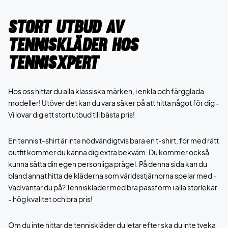
Stort utbud av
tenniskläder hos
TennisXpert
Hos oss hittar du alla klassiska märken, i enkla och färgglada
modeller! Utöver det kan du vara säker på att hitta något för dig -
Vi lovar dig ett stort utbud till bästa pris!
En tennis t-shirt är inte nödvändigtvis bara en t-shirt, för med rätt
outfit kommer du känna dig extra bekväm. Du kommer också
kunna sätta din egen personliga prägel. På denna sida kan du
bland annat hitta de kläderna som världsstjärnorna spelar med -
Vad väntar du på? Tenniskläder med bra passform i alla storlekar
- hög kvalitet och bra pris!
Om du inte hittar de tenniskläder du letar efter ska du inte tveka