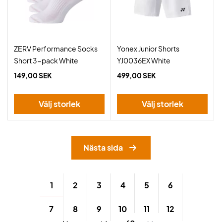
ZERV Performance Socks
Yonex Junior Shorts
Short 3-pack White
YJ0036EX White
149,00 SEK
499,00 SEK
Välj storlek
Välj storlek
Nästa sida
1
2
3
4
5
6
7
8
9
10
11
12