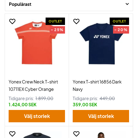
Populärast
OUTLET
OUTLET
- 25%
- 20%
Yonex Crew Neck T-shirt
Yonex T-shirt 16856 Dark
10711EX Cyber Orange
Navy
Tidigare pris:
1.899,00
Tidigare pris:
449,00
1.424,00 SEK
359,00 SEK
Välj storlek
Välj storlek