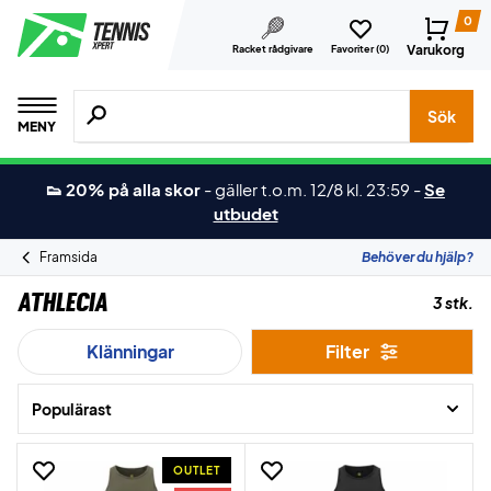
0
Varukorg
Racket rådgivare
Favoriter (
0
)
Sök efter produkter, märken osv.
Sök
MENY
👟 20% på alla skor
-
gäller t.o.m. 12/8 kl. 23:59
-
Se
utbudet
Framsida
Behöver du hjälp?
Athlecia
3 stk.
Klänningar
Filter
Populärast
OUTLET