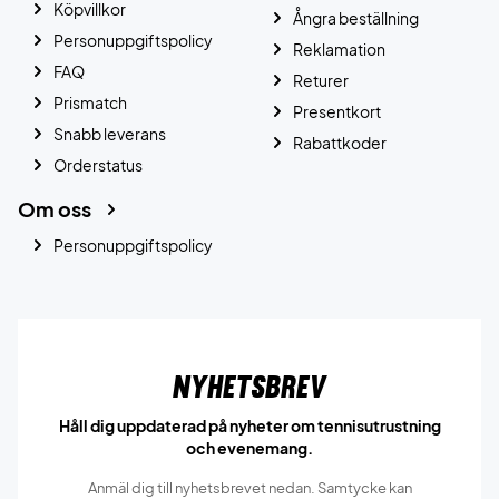
Köpvillkor
Ångra beställning
Personuppgiftspolicy
Reklamation
FAQ
Returer
Prismatch
Presentkort
Snabb leverans
Rabattkoder
Orderstatus
Om oss
Personuppgiftspolicy
Nyhetsbrev
Håll dig uppdaterad på nyheter om tennisutrustning
och evenemang.
Anmäl dig till nyhetsbrevet nedan. Samtycke kan