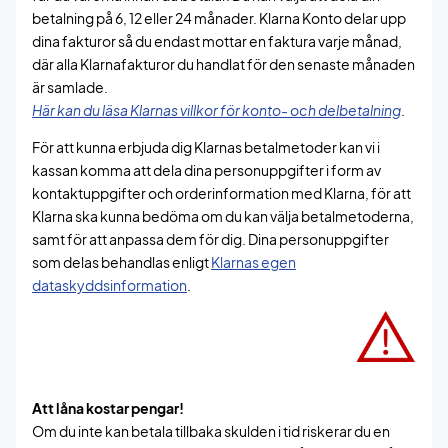
betalning på 6, 12 eller 24 månader. Klarna Konto delar upp
dina fakturor så du endast mottar en faktura varje månad,
där alla Klarnafakturor du handlat för den senaste månaden
är samlade.
Här kan du läsa Klarnas villkor för konto- och delbetalning
.
För att kunna erbjuda dig Klarnas betalmetoder kan vi i
kassan komma att dela dina personuppgifter i form av
kontaktuppgifter och orderinformation med Klarna, för att
Klarna ska kunna bedöma om du kan välja betalmetoderna,
samt för att anpassa dem för dig. Dina personuppgifter
som delas behandlas enligt
Klarnas egen
dataskyddsinformation
.
Att låna kostar pengar!
Om du inte kan betala tillbaka skulden i tid riskerar du en