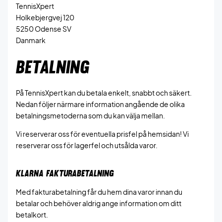
TennisXpert
Holkebjergvej 120
5250 Odense SV
Danmark
BETALNING
På TennisXpert kan du betala enkelt, snabbt och säkert.
Nedan följer närmare information angående de olika
betalningsmetoderna som du kan välja mellan.
Vi reserverar oss för eventuella prisfel på hemsidan! Vi
reserverar oss för lagerfel och utsålda varor.
KLARNA FAKTURABETALNING
Med fakturabetalning får du hem dina varor innan du
betalar och behöver aldrig ange information om ditt
betalkort.