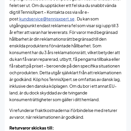
felet ser ut. Om du upptäcker ett fel ska du snabbt vända
dig till TennisXpert – Kontakta oss via vår e-
post:
kundservice@tennisxpert.se
. Du kan som
utgångspunkt endast reklamera fel som visar sig i upp till 3
år efter att varan har levererats. För varor med begränsad
hållbarhet är din reklamationsrätt begränsad till den
enskilda produktens förväntade hållbarhet. Som
konsument har du 3 års reklamationsrätt, vilket betyder att
du kan få varan reparerad, utbytt, få pengarna tillbaka eller
få rabatt på priset – beroende på den specifika situationen
och produkten. Detta utgår självklart från att reklamationen
är godkänd. Köp hos TennisXpert.se omfattas av dansk lag,
inklusive den danska köplagen. Om du bor i ett annat EU-
land, är du dock skyddad av de tvingande
konsumenträttigheter som gäller i ditt hemland.
Vi refunderar fraktkostnaderna i förbindelse med returer
av varor, när reklamationen är godkänd.
Returvaror skickas till: