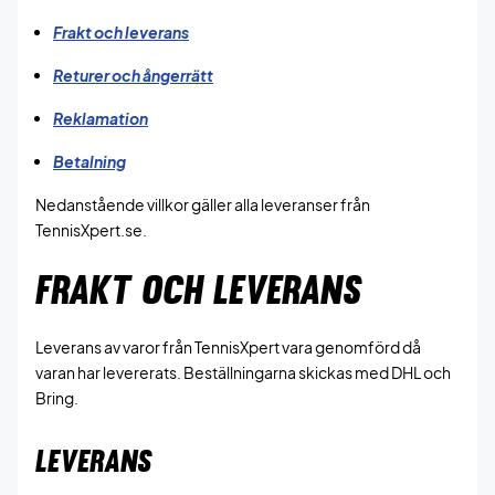
Frakt och leverans
Returer och ångerrätt
Reklamation
Betalning
Nedanstående villkor gäller alla leveranser från
TennisXpert.se.
FRAKT OCH LEVERANS
Leverans av varor från TennisXpert vara genomförd då
varan har levererats. Beställningarna skickas med DHL och
Bring.
LEVERANS