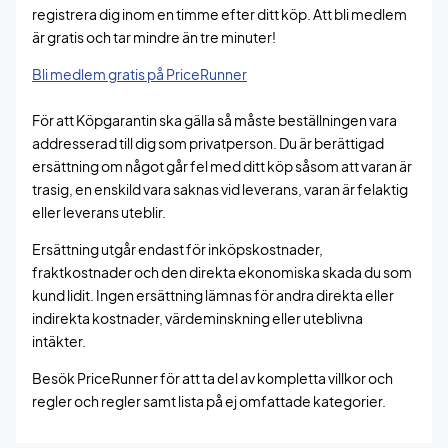
registrera dig inom en timme efter ditt köp. Att bli medlem
är gratis och tar mindre än tre minuter!
Bli medlem gratis på PriceRunner
För att Köpgarantin ska gälla så måste beställningen vara
addresserad till dig som privatperson. Du är berättigad
ersättning om något går fel med ditt köp såsom att varan är
trasig, en enskild vara saknas vid leverans, varan är felaktig
eller leverans uteblir.
Ersättning utgår endast för inköpskostnader,
fraktkostnader och den direkta ekonomiska skada du som
kund lidit. Ingen ersättning lämnas för andra direkta eller
indirekta kostnader, värdeminskning eller uteblivna
intäkter.
Besök PriceRunner för att ta del av kompletta villkor och
regler och regler samt lista på ej omfattade kategorier.