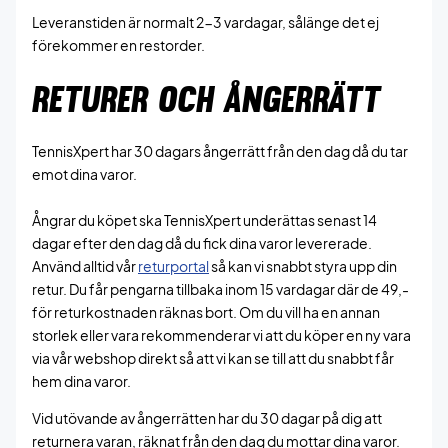
Leveranstiden är normalt 2-3 vardagar, sålänge det ej
förekommer en restorder.
RETURER OCH ÅNGERRÄTT
TennisXpert har 30 dagars ångerrätt från den dag då du tar
emot dina varor.
Ångrar du köpet ska TennisXpert underättas senast 14
dagar efter den dag då du fick dina varor levererade.
Använd alltid vår
retu
rportal
så kan vi snabbt styra upp din
retur. Du får pengarna tillbaka inom 15 vardagar där de 49,-
för returkostnaden räknas bort. Om du vill ha en annan
storlek eller vara rekommenderar vi att du köper en ny vara
via vår webshop direkt så att vi kan se till att du snabbt får
hem dina varor.
Vid utövande av ångerrätten har du 30 dagar på dig att
returnera varan, räknat från den dag du mottar dina varor.