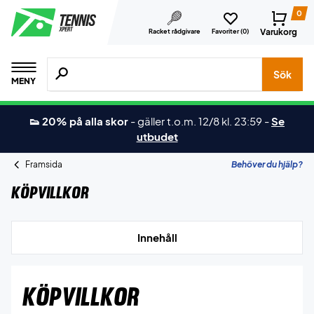
0
Varukorg
Racket rådgivare
Favoriter (
0
)
Sök efter produkter, märken osv.
Sök
MENY
👟 20% på alla skor
-
gäller t.o.m. 12/8 kl. 23:59
-
Se
utbudet
Framsida
Behöver du hjälp?
Köpvillkor
Innehåll
KÖPVILLKOR