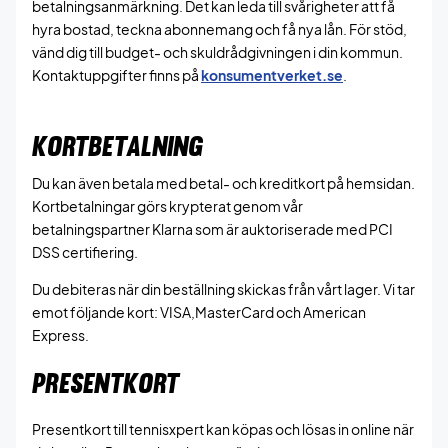
betalningsanmärkning. Det kan leda till svårigheter att få
hyra bostad, teckna abonnemang och få nya lån. För stöd,
vänd dig till budget- och skuldrådgivningen i din kommun.
Kontaktuppgifter finns på
konsumentverket.se
.
KORTBETALNING
Du kan även betala med betal- och kreditkort på hemsidan.
Kortbetalningar görs krypterat genom vår
betalningspartner Klarna som är auktoriserade med PCI
DSS certifiering.
Du debiteras när din beställning skickas från vårt lager. Vi tar
emot följande kort: VISA,MasterCard och American
Express.
PRESENTKORT
Presentkort till tennisxpert kan köpas och lösas in online när