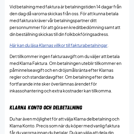
Vid betalning med faktura är betalningstiden 14 dagar från
den dag då varorna skickas från oss. För att kunna betala
med faktura kräver vår betalningspartner ditt
personnummer för att göra en kreditbedömning samt att
din beställning skickas till din folkbokföringsadress.
Här kan du läsa Klarnas villkor till fakturabetalningar
.
Det tillkommer ingen fakturaavgift om du väljer att betala
med Klarna Faktura. Om betalningen uteblir tillkommer en
påminnelseavgift och en dröjsmålsränta efter Klarnas
regler och standardavgifter. Om betalning efter detta
fortfarande inte sker överlämnas ärendet för
inkassohantering och extra kostnader kan tillkomma.
KLARNA KONTO OCH DELBETALNING
Du har även möjlighet för att välja Klarna delbetalning och
Klarna Konto. Precis som när du köper med vanlig faktura
får du varorna innan du betalar. Du kan välja att dela din