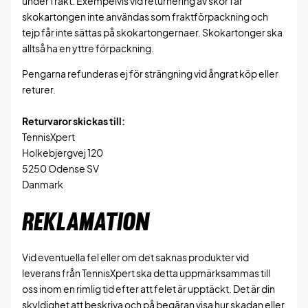
under frakt. Exempelvis vid returnering av skor får
skokartongen inte användas som fraktförpackning och
tejp får inte sättas på skokartongernaer. Skokartonger ska
alltså ha en yttre förpackning.
Pengarna refunderas ej för strängning vid ångrat köp eller
returer.
Returvaror skickas till:
TennisXpert
Holkebjergvej 120
5250 Odense SV
Danmark
REKLAMATION
Vid eventuella fel eller om det saknas produkter vid
leverans från TennisXpert ska detta uppmärksammas till
oss inom en rimlig tid efter att felet är upptäckt. Det är din
skyldighet att beskriva och på begäran visa hur skadan eller