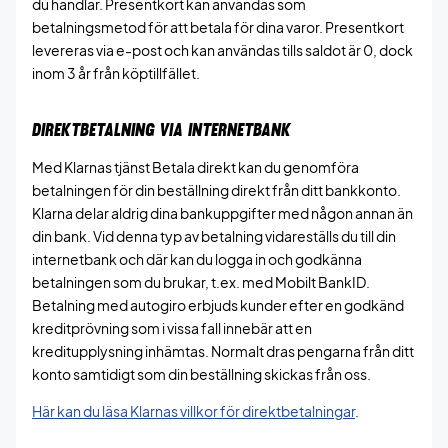
du handlar. Presentkort kan användas som
betalningsmetod för att betala för dina varor. Presentkort
levereras via e-post och kan användas tills saldot är 0, dock
inom 3 år från köptillfället.
DIREKTBETALNING VIA INTERNETBANK
Med Klarnas tjänst Betala direkt kan du genomföra
betalningen för din beställning direkt från ditt bankkonto.
Klarna delar aldrig dina bankuppgifter med någon annan än
din bank. Vid denna typ av betalning vidareställs du till din
internetbank och där kan du logga in och godkänna
betalningen som du brukar, t.ex. med Mobilt BankID.
Betalning med autogiro erbjuds kunder efter en godkänd
kreditprövning som i vissa fall innebär att en
kreditupplysning inhämtas. Normalt dras pengarna från ditt
konto samtidigt som din beställning skickas från oss.
Här kan du läsa Klarnas villkor för direktbetalningar
.