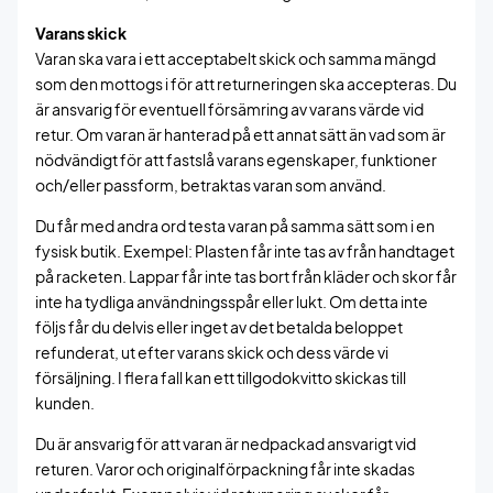
Varans skick
Varan ska vara i ett acceptabelt skick och samma mängd
som den mottogs i för att returneringen ska accepteras. Du
är ansvarig för eventuell försämring av varans värde vid
retur. Om varan är hanterad på ett annat sätt än vad som är
nödvändigt för att fastslå varans egenskaper, funktioner
och/eller passform, betraktas varan som använd.
Du får med andra ord testa varan på samma sätt som i en
fysisk butik. Exempel: Plasten får inte tas av från handtaget
på racketen. Lappar får inte tas bort från kläder och skor får
inte ha tydliga användningsspår eller lukt. Om detta inte
följs får du delvis eller inget av det betalda beloppet
refunderat, ut efter varans skick och dess värde vi
försäljning. I flera fall kan ett tillgodokvitto skickas till
kunden.
Du är ansvarig för att varan är nedpackad ansvarigt vid
returen. Varor och originalförpackning får inte skadas