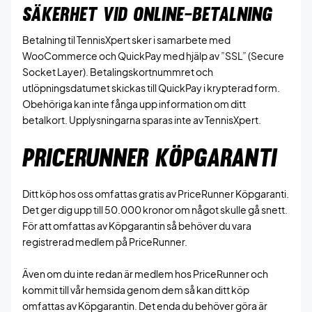
SÄKERHET VID ONLINE-BETALNING
Betalning til TennisXpert sker i samarbete med
WooCommerce och QuickPay med hjälp av ”SSL” (Secure
Socket Layer). Betalingskortnummret och
utlöpningsdatumet skickas till QuickPay i krypterad form.
Obehöriga kan inte fånga upp information om ditt
betalkort. Upplysningarna sparas inte av TennisXpert.
PRICERUNNER KÖPGARANTI
Ditt köp hos oss omfattas gratis av PriceRunner Köpgaranti.
Det ger dig upp till 50.000 kronor om något skulle gå snett.
För att omfattas av Köpgarantin så behöver du vara
registrerad medlem på PriceRunner.
Även om du inte redan är medlem hos PriceRunner och
kommit till vår hemsida genom dem så kan ditt köp
omfattas av Köpgarantin. Det enda du behöver göra är