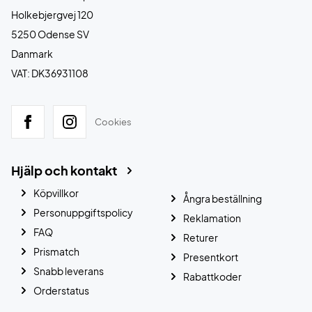
Holkebjergvej 120
5250 Odense SV
Danmark
VAT: DK36931108
Cookies
Hjälp och kontakt
Köpvillkor
Ångra beställning
Personuppgiftspolicy
Reklamation
FAQ
Returer
Prismatch
Presentkort
Snabb leverans
Rabattkoder
Orderstatus