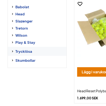
Babolat
Head
Slazenger
Tretorn
Wilson
Play & Stay
Trycklösa
Skumbollar
Lägg i varuko
Head Reset Polyb
1.699,00 SEK