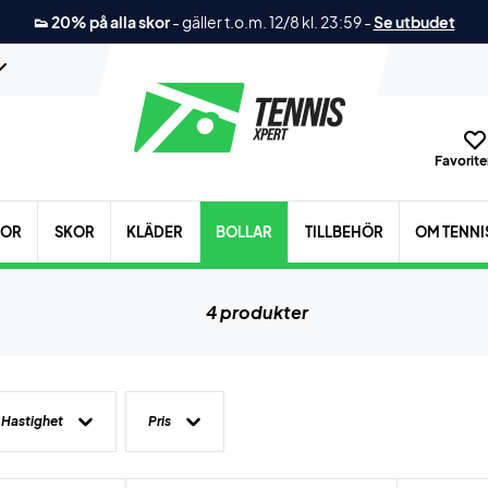
👟 20% på alla skor
-
gäller t.o.m. 12/8 kl. 23:59
-
Se utbudet
Favoriter
KOR
SKOR
KLÄDER
BOLLAR
TILLBEHÖR
OM TENNI
4 produkter
Hastighet
Pris