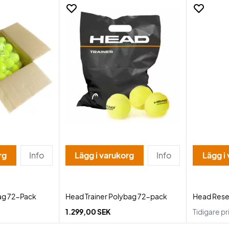
rg
Info
Lägg i varukorg
Info
Lägg i
ag 72-Pack
Head Trainer Polybag 72-pack
Head Reset
1.299,00 SEK
Tidigare pr