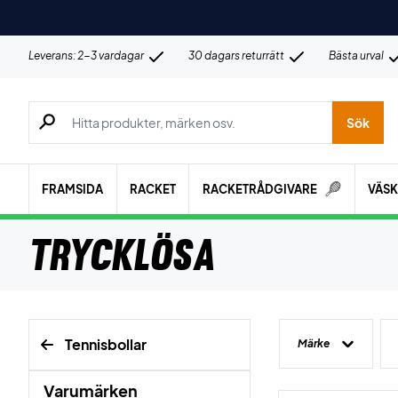
Leverans: 2-3 vardagar
30 dagars returrätt
Bästa urval
Sök efter produkter, märken osv.
Sök
FRAMSIDA
RACKET
RACKETRÅDGIVARE
VÄS
Trycklösa
Tennisbollar
Märke
Varumärken