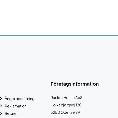
Företagsinformation
Racket House ApS
Ångra beställning
Holkebjergvej 120
Reklamation
5250 Odense SV
Returer