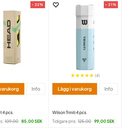
- 22%
- 21%
(4)
 varukorg
Info
Lägg i varukorg
Info
 4 pcs.
Wilson Triniti 4 pcs.
is:
109,00
85,00 SEK
Tidigare pris:
125,00
99,00 SEK