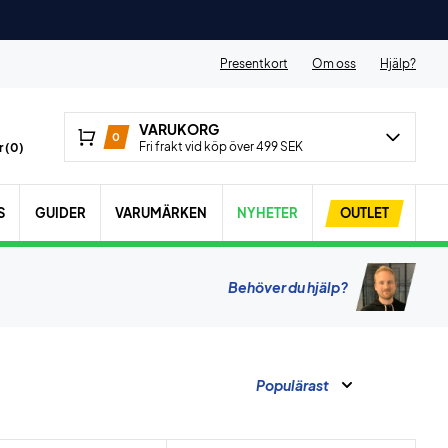
Presentkort
Om oss
Hjälp?
VARUKORG
0
Fri frakt vid köp över 499 SEK
 (
0
)
S
GUIDER
VARUMÄRKEN
NYHETER
OUTLET
Behöver du hjälp?
Populärast