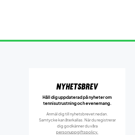
Nyhetsbrev
Håll dig uppdaterad på nyheter om
tennisutrustning och evenemang.
Anmäl dig till nyhetsbrevet nedan.
Samtycke kan återkallas. När du registrerar
dig godkänner du våra
personuppgiftspolicy.