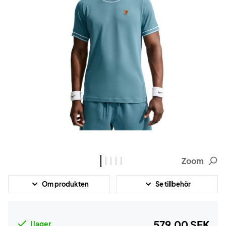
Zoom
Om produkten
Se tillbehör
579,00 SEK
I lager