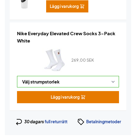
Lägg i varukorg
Nike Everyday Elevated Crew Socks 3-Pack
White
269,00
SEK
Lägg i varukorg
30 dagars
full returrätt
Betalningmetoder