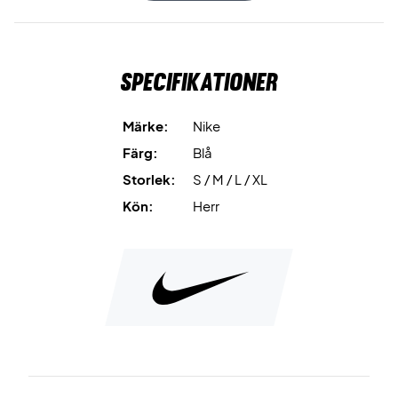
spel.
Andningsbar konstruktion
hjälper dig att hålla komforten
Specifikationer
på banan.
Mjuk bomullsblandning
känns skön mot huden.
Märke:
Nike
Färg:
Blå
Håll dig redo för banan – säkra din Nike Court Heritage T-
Storlek:
S / M / L / XL
shirt Smokey Blue idag!
Färg:
Smokey Blue.
Kön:
Herr
Material:
60% bomull / 40% polyester.