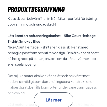
PRODUKTBESKRIVNING
Klassisk och bekväm T-shirt från Nike – perfekt för träning,
uppvärmning och vardagsbruk!
Lätt komfort och andningsbarhet – Nike Court Heritage
T-shirt Smokey Blue
Nike Court Heritage T-shirt är en klassisk T-shirt med
behaglig passform och stilren design. Den är skapad för att
hålla dig redo på banan, oavsett om du tränar, värmer upp
eller spelar poäng.
Det mjuka materialmixen känns lätt och bekvämt mot
huden, samtidigt som den andningsbara konstruktionen
hjälper dig att behålla komforten under varje träningspass
och övning.
Läs mer
Lätt material
ger en behaglig känsla vid både träning och