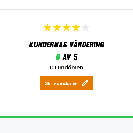
Kundernas värdering
0
av 5
0 Omdömen
Skriv omdöme