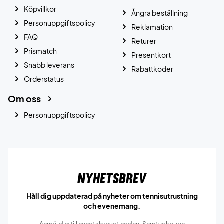
Köpvillkor
Ångra beställning
Personuppgiftspolicy
Reklamation
FAQ
Returer
Prismatch
Presentkort
Snabb leverans
Rabattkoder
Orderstatus
Om oss
Personuppgiftspolicy
Nyhetsbrev
Håll dig uppdaterad på nyheter om tennisutrustning
och evenemang.