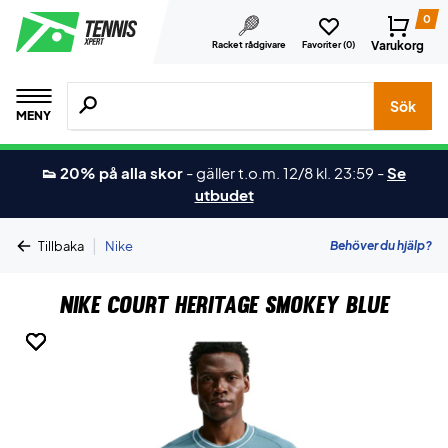
0
Varukorg
Racket rådgivare
Favoriter (
0
)
Sök efter produkter, märken osv.
Sök
MENY
👟 20% på alla skor
-
gäller t.o.m. 12/8 kl. 23:59
-
Se
utbudet
|
Behöver du hjälp?
Tillbaka
Nike
Nike Court Heritage Smokey Blue