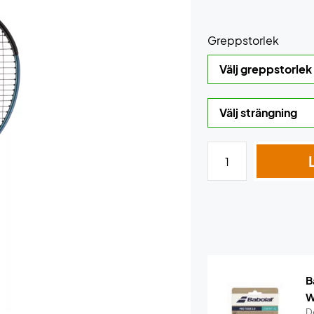
Greppstorlek
B
W
De