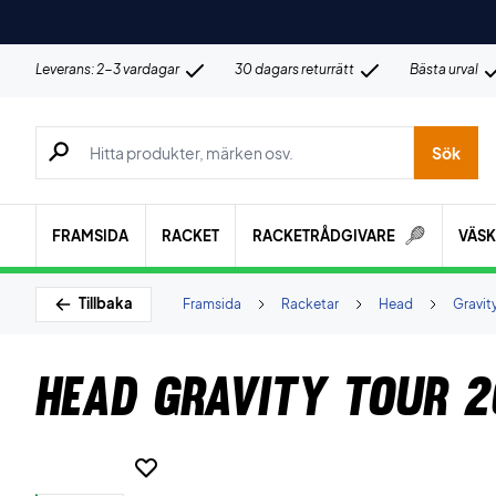
Leverans: 2-3 vardagar
30 dagars returrätt
Bästa urval
Sök efter produkter, märken osv.
Sök
FRAMSIDA
RACKET
RACKETRÅDGIVARE
VÄS
Tillbaka
Framsida
Racketar
Head
Gravit
Head Gravity Tour 