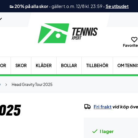
👟 20% på alla skor
-
gäller t.o.m. 12/8 kl. 23:59
-
Se utbudet
Favoriter
KOR
SKOR
KLÄDER
BOLLAR
TILLBEHÖR
OM TENNI
y
Head Gravity Tour 2025
2025
Fri frakt
vid köp öve
I lager