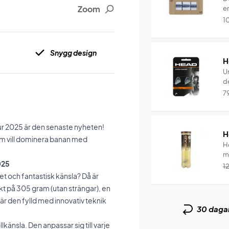
Zoom
e
1
Snygg design
H
U
de
7
ur 2025 är den senaste nyheten!
H
om vill dominera banan med
He
m
025
1
et och fantastisk känsla? Då är
ikt på 305 gram (utan strängar), en
 den fylld med innovativ teknik
30 daga
änsla. Den anpassar sig till varje