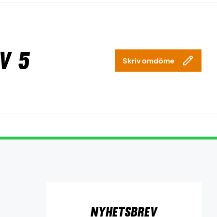
v 5
Skriv omdöme
Nyhetsbrev