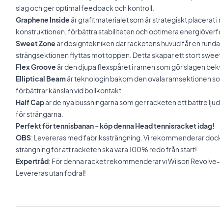
slag och ger optimal feedback och kontroll.
Graphene Inside
är grafitmaterialet som är strategiskt placerat i
konstruktionen, förbättra stabiliteten och optimera energiöverf
Sweet Zone
är designtekniken där racketens huvud får en rund
strängsektionen flyttas mot toppen. Detta skapar ett stort sweet
Flex Groove
är den djupa flexspåret i ramen som gör slagen bek
Elliptical Beam
är teknologin bakom den ovala ramsektionen som
förbättrar känslan vid bollkontakt.
Half Cap
är de nya bussningarna som ger racketen ett bättre ljud
för strängarna.
Perfekt för tennisbanan - köp denna Head tennisracket idag!
OBS
: Levereras med fabrikssträngning. Vi rekommenderar dock a
strängning för att racketen ska vara 100% redo från start!
Expertråd
: För denna racket rekommenderar vi Wilson Revolve-
Levereras utan fodral!