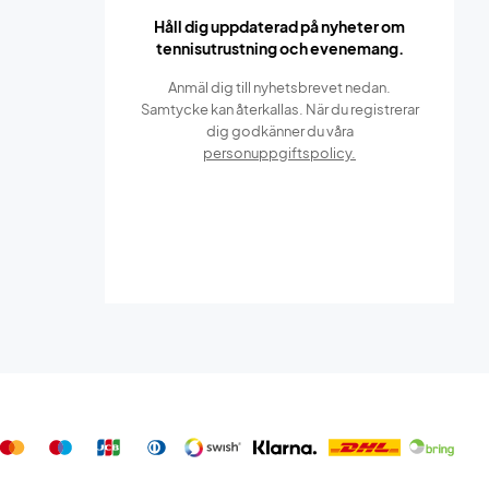
Håll dig uppdaterad på nyheter om
tennisutrustning och evenemang.
Anmäl dig till nyhetsbrevet nedan.
Samtycke kan återkallas. När du registrerar
dig godkänner du våra
personuppgiftspolicy.