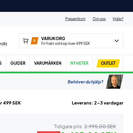
Presentkort
Om oss
Hjälp?
VARUKORG
0
Fri frakt vid köp över 499 SEK
 (
0
)
S
GUIDER
VARUMÄRKEN
NYHETER
OUTLET
Behöver du hjälp?
r 499 SEK
Leverans: 2-3 vardagar
Tidigare pris:
2.995,00 SEK