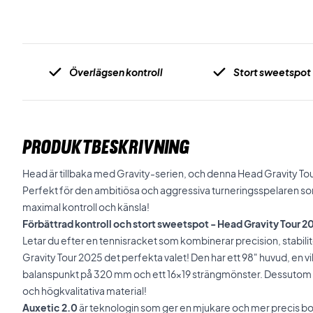
Överlägsen kontroll
Stort sweetspot
PRODUKTBESKRIVNING
Head är tillbaka med Gravity-serien, och denna Head Gravity To
Perfekt för den ambitiösa och aggressiva turneringsspelaren s
maximal kontroll och känsla!
Förbättrad kontroll och stort sweetspot - Head Gravity Tour 2
Letar du efter en tennisracket som kombinerar precision, stabilit
Gravity Tour 2025 det perfekta valet! Den har ett 98" huvud, en v
balanspunkt på 320 mm och ett 16x19 strängmönster. Dessutom är
och högkvalitativa material!
Auxetic 2.0
är teknologin som ger en mjukare och mer precis bollk