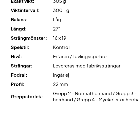
Exakt vikt:
305 g
Viktintervall:
300+ g
Balans:
Låg
Längd:
27"
Strängmönster:
16 x 19
Spelstil:
Kontroll
Nivå:
Erfaren / Tävlingsspelare
Strängar:
Levereras med fabrikssträngar
Fodral:
Ingår ej
Profil:
22 mm
Grepp 2 - Normal herrhand / Grepp 3 - 
Greppstorlek:
herrhand / Grepp 4 - Mycket stor herr