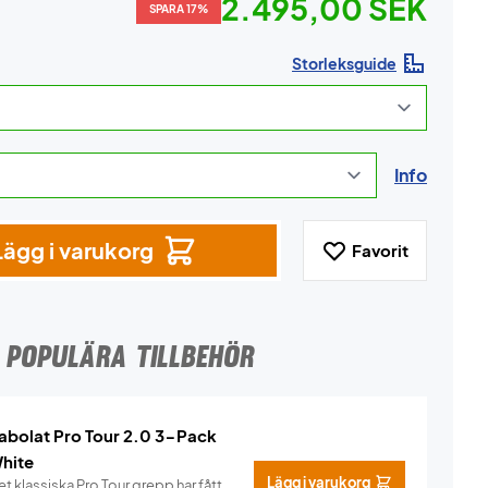
2.495,00 SEK
SPARA 17%
Storleksguide
Info
Lägg i varukorg
Favorit
POPULÄRA TILLBEHÖR
abolat Pro Tour 2.0 3-Pack
hite
Lägg i varukorg
t klassiska Pro Tour grepp har fått