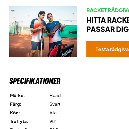
RACKET RÅDGIV
HITTA RACK
PASSAR DIG
Testa rådgiv
Specifikationer
Märke:
Head
Färg:
Svart
Kön:
Alla
Träffyta:
98"