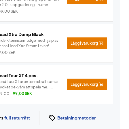
n 2.0-uppgradering - nu me...
Info
09,00
SEK
ead Xtra Damp Black
ndvik tennisarmbåge med hjälp av
Lägg i varukorg
nna Head Xtra Steam i svart!...
Info
9,00
SEK
ead Tour XT 4 pcs.
ad Tour XT är en tennisboll som är
Lägg i varukorg
ycket bekväm att spela me...
Info
29,00
99,00
SEK
rs
full returrätt
Betalningmetoder