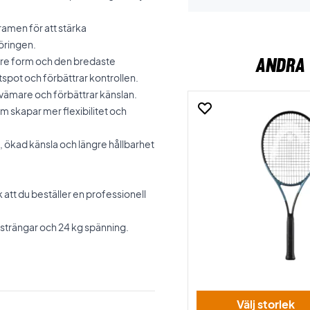
 ramen för att stärka
öringen.
ANDRA 
are form och den bredaste
spot och förbättrar kontrollen.
vämare och förbättrar känslan.
 skapar mer flexibilitet och
, ökad känsla och längre hållbarhet
tt du beställer en professionell
strängar och 24 kg spänning.
Välj storlek