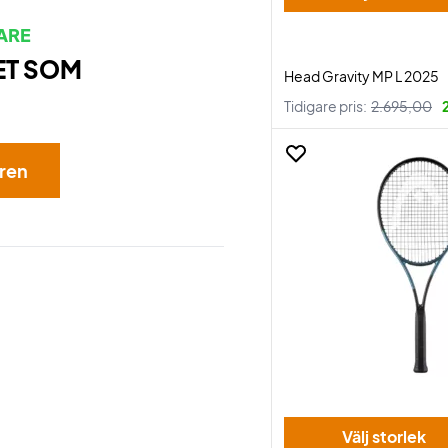
ARE
ET SOM
Head Gravity MP L 2025
Tidigare pris:
2.695,00
aren
Välj storlek