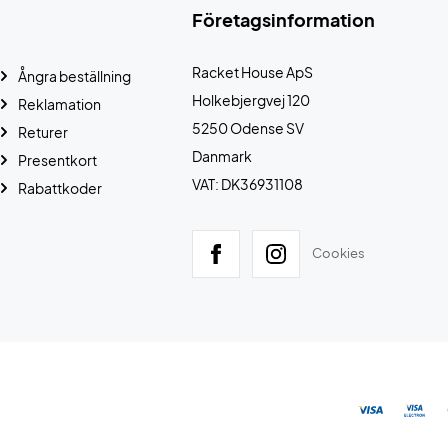
Företagsinformation
Racket House ApS
Ångra beställning
Holkebjergvej 120
Reklamation
5250 Odense SV
Returer
Danmark
Presentkort
VAT: DK36931108
Rabattkoder
Cookies