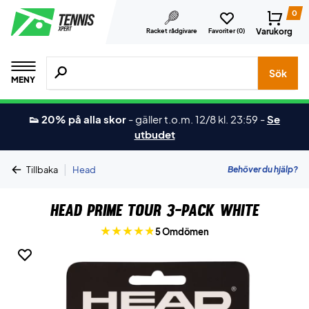
0
Varukorg
Racket rådgivare
Favoriter (
0
)
Sök efter produkter, märken osv.
Sök
MENY
👟 20% på alla skor
-
gäller t.o.m. 12/8 kl. 23:59
-
Se
utbudet
|
Behöver du hjälp?
Tillbaka
Head
Head Prime Tour 3-pack White
5 Omdömen