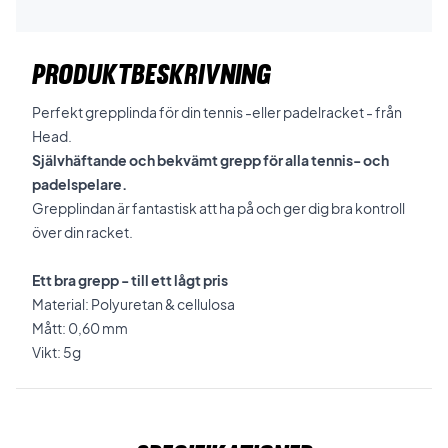
PRODUKTBESKRIVNING
Perfekt grepplinda för din tennis -eller padelracket - från
Head.
Självhäftande och bekvämt grepp för alla tennis- och
padelspelare.
Grepplindan är fantastisk att ha på och ger dig bra kontroll
över din racket.
Ett bra grepp - till ett lågt pris
Material: Polyuretan & cellulosa
Mått: 0,60 mm
Vikt: 5g