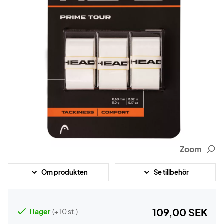
Zoom
Om produkten
Se tillbehör
109,00 SEK
I lager
(+ 10 st.)