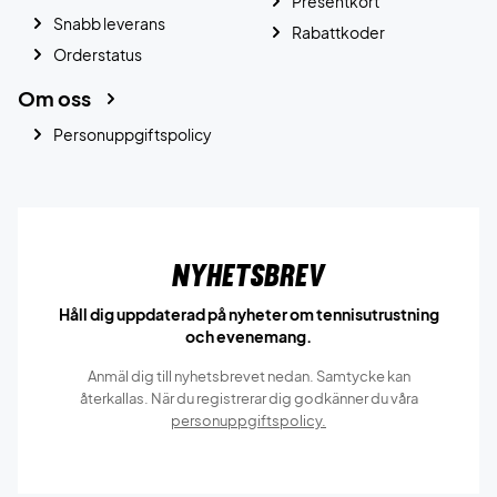
Presentkort
Snabb leverans
Rabattkoder
Orderstatus
Om oss
Personuppgiftspolicy
Nyhetsbrev
Håll dig uppdaterad på nyheter om tennisutrustning
och evenemang.
Anmäl dig till nyhetsbrevet nedan. Samtycke kan
återkallas. När du registrerar dig godkänner du våra
personuppgiftspolicy.