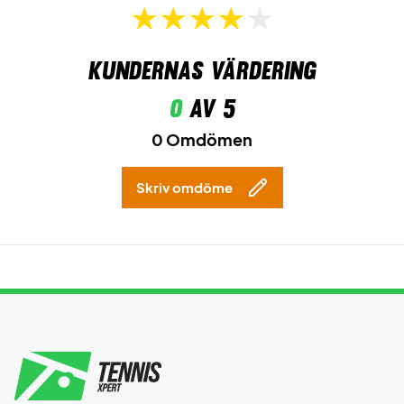
Kundernas värdering
0
av 5
0 Omdömen
Skriv omdöme