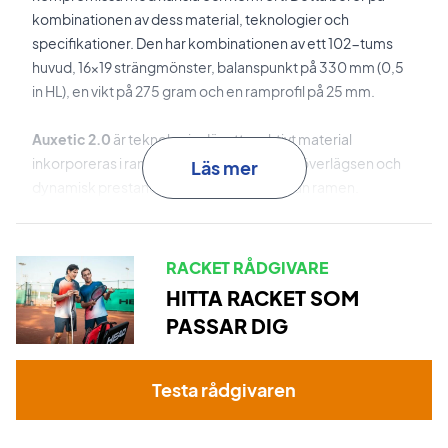
kombinationen av dess material, teknologier och
specifikationer. Den har kombinationen av ett 102-tums
huvud, 16x19 strängmönster, balanspunkt på 330 mm (0,5
in HL), en vikt på 275 gram och en ramprofil på 25 mm.
Auxetic 2.0
är teknologin där ett reaktivt material
inkorporeras i ramen, vilket resulterar i en överlägsen och
Läs mer
dynamisk prestanda samt "feedback" från ramen.
Graphene Inside
är de strategiskt placerade grafenfiber i
ramkonstruktionen som förbättrar ramens stabilitet och
RACKET RÅDGIVARE
kraftöverföring.
HITTA RACKET SOM
PASSAR DIG
Morph Beam
är designteknologin använd i
ramkonstruktionen. Detta resulterar i en suverän blandning
av känsla och lätthet på tennisbanan.
Testa rådgivaren
Power Grommets
är de unika bussningar som används i