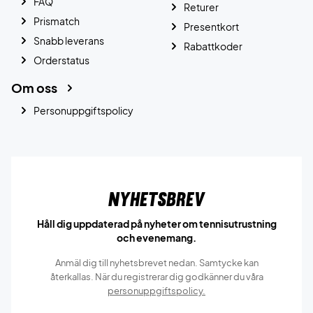
FAQ
Returer
Prismatch
Presentkort
Snabb leverans
Rabattkoder
Orderstatus
Om oss
Personuppgiftspolicy
Nyhetsbrev
Håll dig uppdaterad på nyheter om tennisutrustning
och evenemang.
Anmäl dig till nyhetsbrevet nedan. Samtycke kan
återkallas. När du registrerar dig godkänner du våra
personuppgiftspolicy.