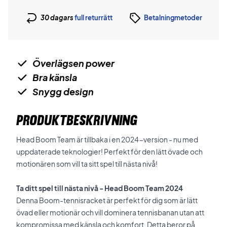
30 dagars
full returrätt
Betalningmetoder
Överlägsen power
Bra känsla
Snygg design
PRODUKTBESKRIVNING
Head Boom Team är tillbaka i en 2024-version - nu med
uppdaterade teknologier! Perfekt för den lätt övade och
motionären som vill ta sitt spel till nästa nivå!
Ta ditt spel till nästa nivå - Head Boom Team 2024
Denna Boom-tennisracket är perfekt för dig som är lätt
övad eller motionär och vill dominera tennisbanan utan att
kompromissa med känsla och komfort. Detta beror på