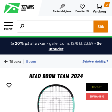
0
Varukorg
Racket rådgivare
Favoriter (
0
)
Sök efter produkter, märken osv.
Sök
MENY
👟 20% på alla skor
-
gäller t.o.m. 12/8 kl. 23:59
-
Se
utbudet
|
Behöver du hjälp?
Tillbaka
Boom
Head Boom Team 2024
OUTLET
OUTLET
SPARA 49%
SPARA 49%