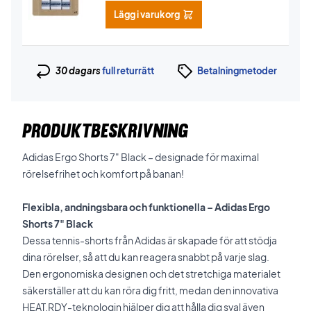
Lägg i varukorg
30 dagars
full returrätt
Betalningmetoder
PRODUKTBESKRIVNING
Adidas Ergo Shorts 7" Black – designade för maximal
rörelsefrihet och komfort på banan!
Flexibla, andningsbara och funktionella – Adidas Ergo
Shorts 7" Black
Dessa tennis-shorts från Adidas är skapade för att stödja
dina rörelser, så att du kan reagera snabbt på varje slag.
Den ergonomiska designen och det stretchiga materialet
säkerställer att du kan röra dig fritt, medan den innovativa
HEAT.RDY-teknologin hjälper dig att hålla dig sval även