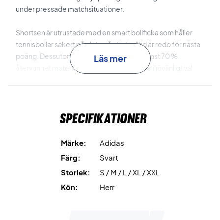
under pressade matchsituationer.
Shortsen är utrustade med en smart bollficka som håller
tennisbollar säkert på plats, så att du alltid är redo för nästa
poäng. Dessutom är de tillverkade med minst 70 %
Läs mer
återvunnet material, vilket gör dem till ett miljövänligt val
utan att kompromissa med prestanda.
Adidas Ergo Shorts kombinerar teknisk funktionalitet med
Specifikationer
en stilren, svart design, så att du både ser bra ut och känner
dig bekväm på banan.
Märke:
Adidas
Spela bekvämt och med full rörelsefrihet – köp dina
Färg:
Svart
Adidas Ergo Shorts idag!
Storlek:
S / M / L / XL / XXL
Färg: Svart.
Material: 84 % återvunnen polyester, 16 % elastan.
Kön:
Herr