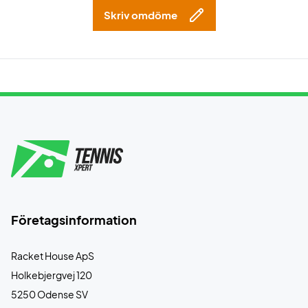
Skriv omdöme
Företagsinformation
Racket House ApS
Holkebjergvej 120
5250 Odense SV