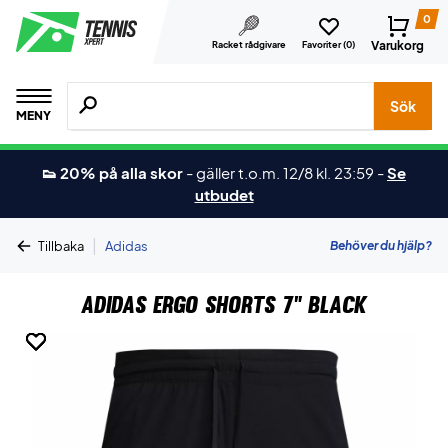
0
Varukorg
Racket rådgivare
Favoriter (
0
)
Sök efter produkter, märken osv.
Sök
MENY
👟 20% på alla skor
-
gäller t.o.m. 12/8 kl. 23:59
-
Se
utbudet
|
Behöver du hjälp?
Tillbaka
Adidas
Adidas Ergo Shorts 7" Black