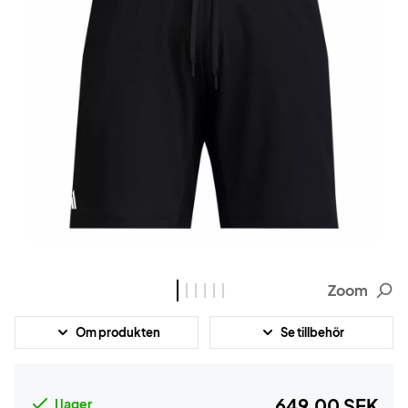
Zoom
Om produkten
Se tillbehör
649,00 SEK
I lager