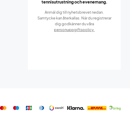
tennisutrustning och evenemang.
Anmäl dig till nyhetsbrevet nedan.
Samtycke kan återkallas. När du registrerar
dig godkänner du våra
personuppgiftspolicy.