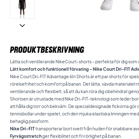
PRODUKTBESKRIVNING
Lätta och ventilerande NikeCourt-shorts – perfekta för dig som vi
Lätt komfort och funktionell förvaring – Nike Court Dri-FIT Ad
Nike Court Dri-FIT Advantage 6In Shorts är ett par shorts för spel
rörelsefrihet och komfort på banan. Det lätta, vävda materialet
ventilerande och flexibelt, så att du kan röra dig obehindrat ge
Shortsen är utrustade med Nike Dri-FIT-teknologi som leder bort
att hålla dig torr och bekväm. De specialdesignade fickorna gör d
tennisbollar under spelet, och den mjuka elastiska linningen me
behaglig passform.
Nike Dri-FIT
transporterar bort svett från huden för snabbare a
Fyrvägsstretch
ger flexibilitet och fri rörlighet på banan.