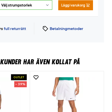
Lägg i varukorg
rs
full returrätt
Betalningmetoder
KUNDER HAR ÄVEN KOLLAT PÅ
OUTLET
- 39%