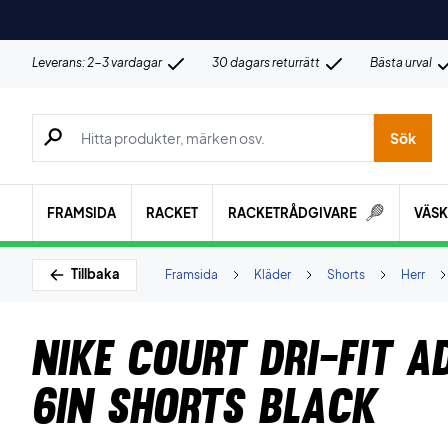
Leverans: 2-3 vardagar
30 dagars returrätt
Bästa urval
Sök efter produkter, märken osv.
Sök
FRAMSIDA
RACKET
RACKETRÅDGIVARE
VÄS
Tillbaka
Framsida
Kläder
Shorts
Herr
Nike Court Dri-FIT 
6In Shorts Black