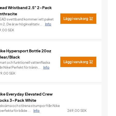
ead Wristband 2.5" 2-Pack
nthracite
Lägg i varukorg
EAD svettband kommer i ett paket
 2. De är av högkvalitativ...
Info
9,00
SEK
ike Hypersport Bottle 20oz
lear/Black
Lägg i varukorg
mart och funktionell vattenflaska
ån Nike!Perfekt för tränin...
Info
99,00
SEK
ike Everyday Elevated Crew
ocks 3-Pack White
ekväma och stilrena strumpor från Nike
perfekta för både ...
Info
269,00
SEK