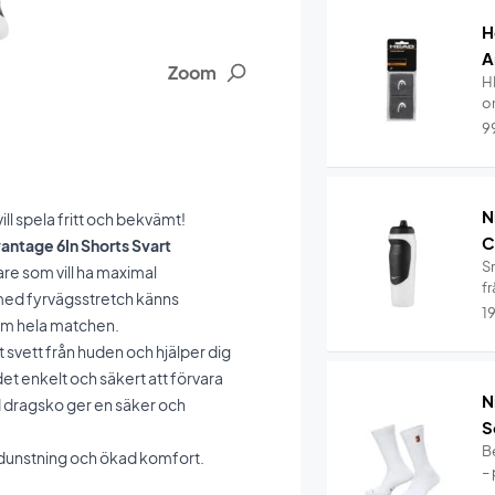
H
A
Zoom
H
om
9
N
ll spela fritt och bekvämt!
C
vantage 6In Shorts Svart
S
are som vill ha maximal
fr
 med fyrvägsstretch känns
1
nom hela matchen.
 svett från huden och hjälper dig
et enkelt och säkert att förvara
N
d dragsko ger en säker och
S
B
vdunstning och ökad komfort.
– 