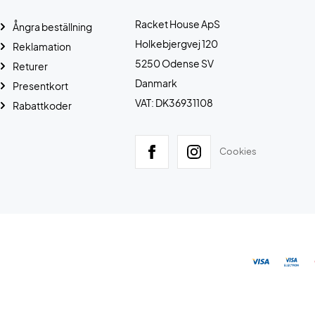
Racket House ApS
Ångra beställning
Holkebjergvej 120
Reklamation
5250 Odense SV
Returer
Danmark
Presentkort
VAT: DK36931108
Rabattkoder
Cookies