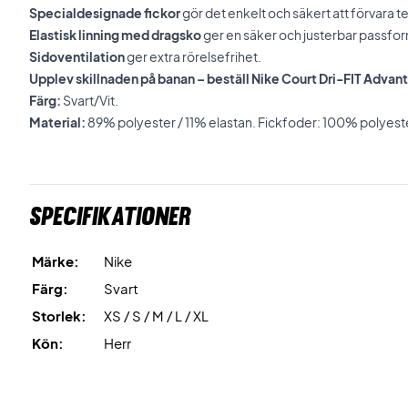
Specialdesignade fickor
gör det enkelt och säkert att förvara te
Elastisk linning med dragsko
ger en säker och justerbar passfo
Sidoventilation
ger extra rörelsefrihet.
Upplev skillnaden på banan – beställ Nike Court Dri-FIT Advant
Färg:
Svart/Vit.
Material:
89% polyester / 11% elastan. Fickfoder: 100% polyest
Specifikationer
Märke:
Nike
Färg:
Svart
Storlek:
XS / S / M / L / XL
Kön:
Herr