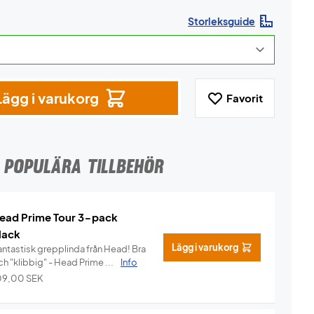
Storleksguide
Lägg i varukorg
Favorit
POPULÄRA TILLBEHÖR
ead Prime Tour 3-pack
lack
Lägg i varukorg
ntastisk grepplinda från Head! Bra
h "klibbig" - Head Prime ...
Info
09,00
SEK