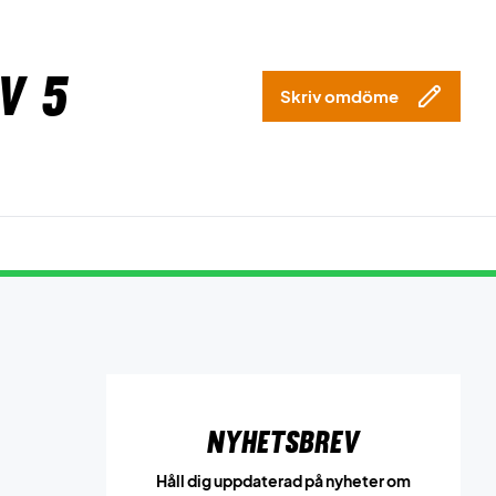
v 5
Skriv omdöme
Nyhetsbrev
Håll dig uppdaterad på nyheter om