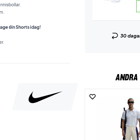
nnisbollar.
rm.
age 6In Shorts idag!
30 daga
er.
ANDRA 