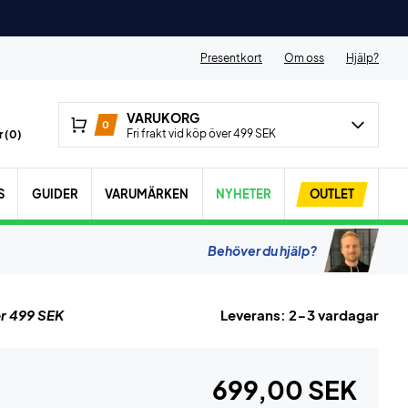
Presentkort
Om oss
Hjälp?
VARUKORG
0
Fri frakt vid köp över 499 SEK
 (
0
)
S
GUIDER
VARUMÄRKEN
NYHETER
OUTLET
Behöver du hjälp?
r 499 SEK
Leverans: 2-3 vardagar
699,00 SEK