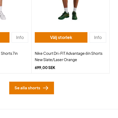
Info
Välj storlek
Info
 Shorts 7in
Nike Court Dri-FIT Advantage 6In Shorts
New Slate/Laser Orange
699,00 SEK
Se alla shorts