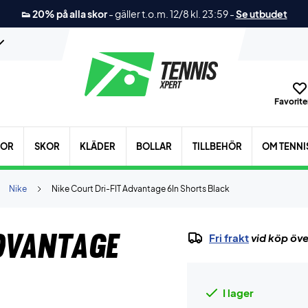
👟 20% på alla skor
-
gäller t.o.m. 12/8 kl. 23:59
-
Se utbudet
Favoriter
KOR
SKOR
KLÄDER
BOLLAR
TILLBEHÖR
OM TENNI
Nike
Nike Court Dri-FIT Advantage 6In Shorts Black
Advantage
Fri frakt
vid köp öve
I lager