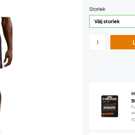
Storlek
H
B
Fa
oc
1