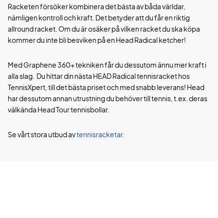
Racketen försöker kombinera det bästa av båda världar,
nämligen kontroll och kraft. Det betyder att du får en riktig
allround racket. Om du är osäker på vilken racket du ska köpa
kommer du inte bli besviken på en Head Radical ketcher!
Med Graphene 360+ tekniken får du dessutom ännu mer kraft i
alla slag. Du hittar din nästa HEAD Radical tennisracket hos
TennisXpert, till det bästa priset och med snabb leverans! Head
har dessutom annan utrustning du behöver till tennis, t.ex. deras
välkända Head Tour tennisbollar.
Se vårt stora utbud av
tennisracketar.