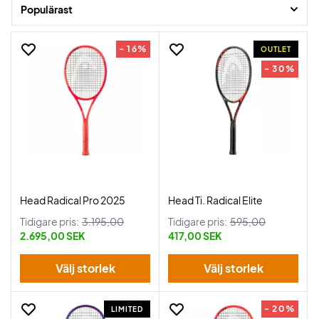
bästa i en och samma tennisracket.
Populärast
- 16%
OUTLET
- 30%
Head Radical Pro 2025
Head Ti. Radical Elite
Tidigare pris:
3.195,00
Tidigare pris:
595,00
2.695,00 SEK
417,00 SEK
Välj storlek
Välj storlek
- 20%
LIMITED