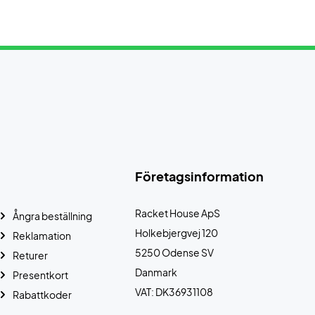
Företagsinformation
Racket House ApS
Ångra beställning
Holkebjergvej 120
Reklamation
5250 Odense SV
Returer
Danmark
Presentkort
VAT: DK36931108
Rabattkoder