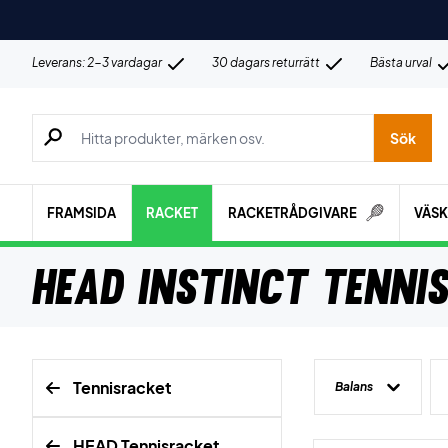
Leverans: 2-3 vardagar
30 dagars returrätt
Bästa urval
Sök efter produkter, märken osv.
Sök
FRAMSIDA
RACKET
RACKETRÅDGIVARE
VÄS
HEAD Instinct Tenni
Tennisracket
Balans
HEAD Tennisracket