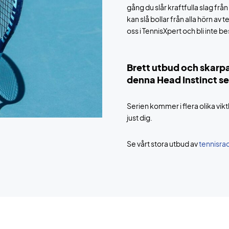
gång du slår kraftfulla slag fr
kan slå bollar från alla hörn av
oss i TennisXpert och bli inte b
Brett utbud och skarpa
denna Head Instinct se
Serien kommer i flera olika vik
just dig.
Se vårt stora utbud av
tennisra