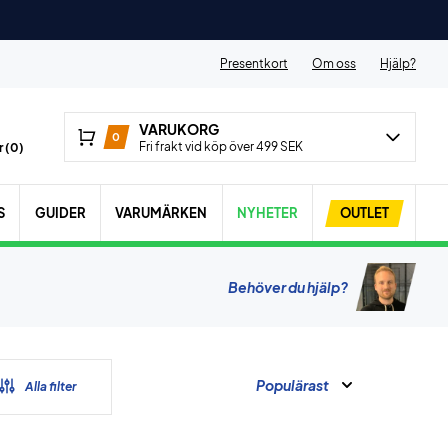
Presentkort
Om oss
Hjälp?
VARUKORG
0
Fri frakt vid köp över 499 SEK
 (
0
)
S
GUIDER
VARUMÄRKEN
NYHETER
OUTLET
Behöver du hjälp?
Populärast
Alla filter