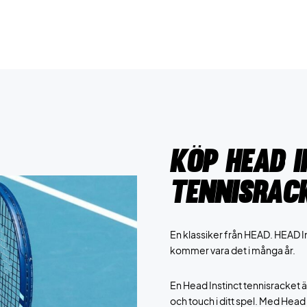
Köp Head I
tennisrack
En klassiker från HEAD. HEAD I
kommer vara det i många år.
En Head Instinct tennisracket 
och touch i ditt spel. Med Hea