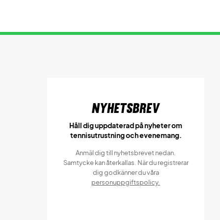
Nyhetsbrev
Håll dig uppdaterad på nyheter om
tennisutrustning och evenemang.
Anmäl dig till nyhetsbrevet nedan.
Samtycke kan återkallas. När du registrerar
dig godkänner du våra
personuppgiftspolicy.