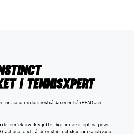
nstinct
et i TennisXpert
nstinct serien är den mest sålda serien från HEAD och
är det perfekta verktyget för dig som söker optimal power
d Graphene Touch får du en stabil och skonsam känsla varje