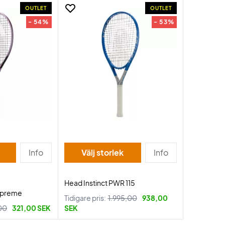
OUTLET
OUTLET
- 54%
- 53%
Info
Välj storlek
Info
Head Instinct PWR 115
Supreme
Tidigare pris:
1.995,00
938,00
00
321,00 SEK
SEK