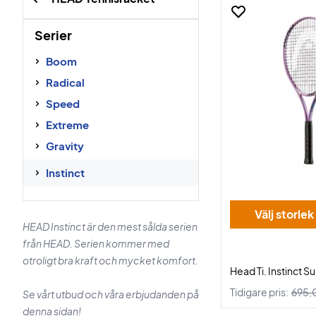
Serier
Boom
Radical
Speed
Extreme
Gravity
Instinct
Välj storlek
HEAD Instinct är den mest sålda serien
från HEAD. Serien kommer med
otroligt bra kraft och mycket komfort.
Head Ti. Instinct 
Tidigare pris:
695,
Se vårt utbud och våra erbjudanden på
denna sidan!