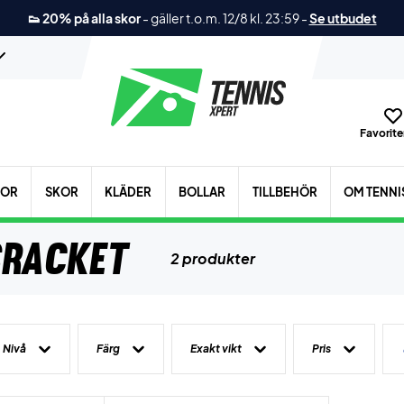
👟 20% på alla skor
-
gäller t.o.m. 12/8 kl. 23:59
-
Se utbudet
Favoriter
KOR
SKOR
KLÄDER
BOLLAR
TILLBEHÖR
OM TENNI
sracket
2 produkter
Nivå
Färg
Exakt vikt
Pris