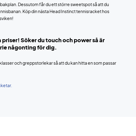
ån bakplan. Dessutom får du ett större sweetspot så att du
 tennisbanan. Köp din nästa Head Instinct tennisracket hos
esviken!
 priser! Söker du touch och power så är
rie någonting för dig.
tklasser och greppstorlekar så att du kan hitta en som passar
cketar.