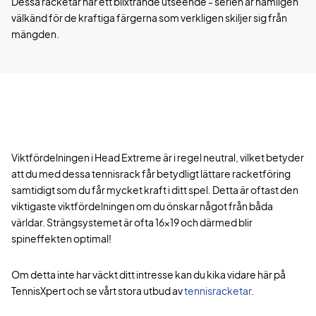
Dessa racketar har ett blixtrande utseende - serien är nämligen
välkänd för de kraftiga färgerna som verkligen skiljer sig från
mängden.
Viktfördelningen i Head Extreme är i regel neutral, vilket betyder
att du med dessa tennisrack får betydligt lättare racketföring
samtidigt som du får mycket kraft i ditt spel. Detta är oftast den
viktigaste viktfördelningen om du önskar något från båda
världar. Strängsystemet är ofta 16x19 och därmed blir
spineffekten optimal!
Om detta inte har väckt ditt intresse kan du kika vidare här på
TennisXpert och se vårt stora utbud av
tennisracketar
.