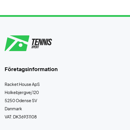
Företagsinformation
Racket House ApS
Holkebjergvej 120
5250 Odense SV
Danmark
VAT: DK36931108