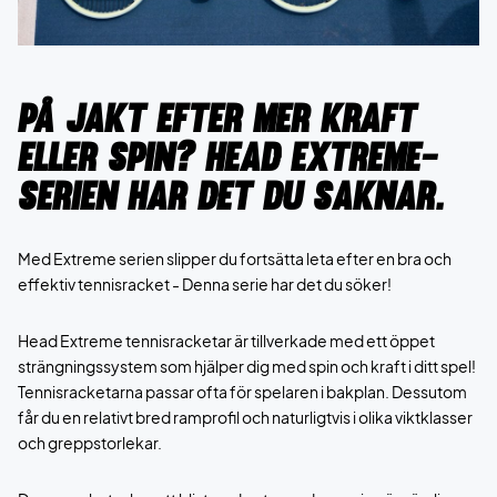
På jakt efter mer kraft
eller spin? Head Extreme-
serien har det du saknar.
Med Extreme serien slipper du fortsätta leta efter en bra och
effektiv tennisracket - Denna serie har det du söker!
Head Extreme tennisracketar är tillverkade med ett öppet
strängningssystem som hjälper dig med spin och kraft i ditt spel!
Tennisracketarna passar ofta för spelaren i bakplan. Dessutom
får du en relativt bred ramprofil och naturligtvis i olika viktklasser
och greppstorlekar.