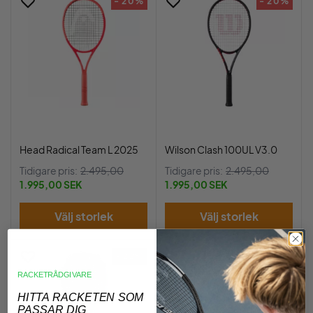
- 20%
- 20%
Head Radical Team L 2025
Wilson Clash 100UL V3.0
Tidigare pris:
2.495,00
Tidigare pris:
2.495,00
1.995,00 SEK
1.995,00 SEK
Välj storlek
Välj storlek
- 22%
- 17%
RACKETRÅDGIVARE
HITTA RACKETEN SOM
PASSAR DIG