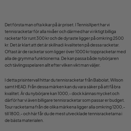
Det första man ofta kikar på är priset. I TennisXpert har vi
tennisracketar för alla nivåer och därmed har vi riktigt billiga
racketar för runt 300 kr och de dyraste ligger på omkring 2500
kr. Det är klart att det är skillnad i kvaliteten på dessa racketar.
Oftast är de racketar som ligger över 1000 kr toppracketar med
alla de grymma funktionerna. De kan passa både nybörjaren
och tävlingsspelaren allt efter vilken vikt man väljer.
I detta prisintervall hittar du tennisracketar från Babolat, Wilson
samt HEAD. Från dessa märken kan du vara säker på att få bra
kvalitet. Är du nybörjare kan 1000,- dock kännas mycket och
därför har vi även billigare tennisracketar som passar er budget.
Tour racketarna från de olika märkena ligger alla omkring 1200,-
till 1800,- och här får du de mest utvecklade tennisracketarna i
de bästa materialen.