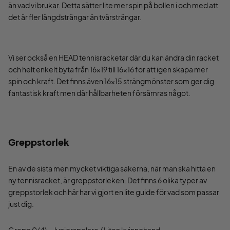
än vad vi brukar. Detta sätter lite mer spin på bollen i och med att
det är fler längdsträngar än tvärsträngar.
Vi ser också en HEAD tennisracketar där du kan ändra din racket
och helt enkelt byta från 16x19 till 16x16 för att igen skapa mer
spin och kraft. Det finns även 16x15 strängmönster som ger dig
fantastisk kraft men där hållbarheten försämras något.
Greppstorlek
En av de sista men mycket viktiga sakerna, när man ska hitta en
ny tennisracket, är greppstorleken. Det finns 6 olika typer av
greppstorlek och här har vi gjort en lite guide för vad som passar
just dig.
Grepp 0 (4) = Juniorspelare / Liten kvinnohand