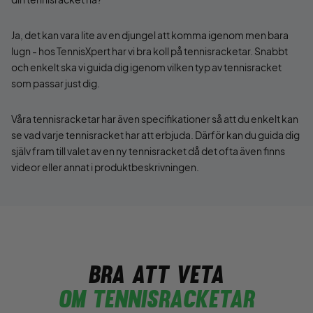
Ja, det kan vara lite av en djungel att komma igenom men bara
lugn - hos TennisXpert har vi bra koll på tennisracketar. Snabbt
och enkelt ska vi guida dig igenom vilken typ av tennisracket
som passar just dig.
Våra tennisracketar har även specifikationer så att du enkelt kan
se vad varje tennisracket har att erbjuda. Därför kan du guida dig
själv fram till valet av en ny tennisracket då det ofta även finns
videor eller annat i produktbeskrivningen.
Bra att veta
Om tennisracketar