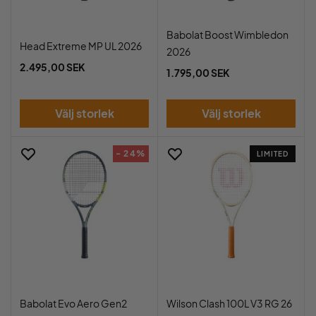
Babolat Boost Wimbledon
Head Extreme MP UL 2026
2026
2.495,00 SEK
1.795,00 SEK
Välj storlek
Välj storlek
- 24%
LIMITED
Babolat Evo Aero Gen2
Wilson Clash 100L V3 RG 26