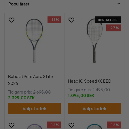
fler!
Populärast
- 11%
BESTSELLER
- 27%
Babolat Pure Aero S Lite
Head IG Speed XCEED
2026
Tidigare pris:
1.495,00
Tidigare pris:
2.695,00
1.095,00 SEK
2.395,00 SEK
Välj storlek
Välj storlek
- 12%
- 12%