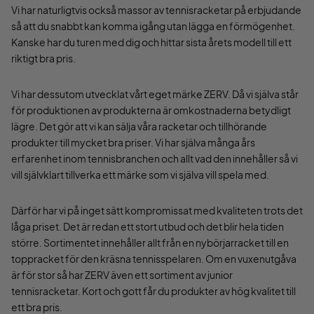
Vi har naturligtvis också massor av tennisracketar på erbjudande
så att du snabbt kan komma igång utan lägga en förmögenhet.
Kanske har du turen med dig och hittar sista årets modell till ett
riktigt bra pris.
Vi har dessutom utvecklat vårt eget märke ZERV. Då vi själva står
för produktionen av produkterna är omkostnaderna betydligt
lägre. Det gör att vi kan sälja våra racketar och tillhörande
produkter till mycket bra priser. Vi har själva många års
erfarenhet inom tennisbranchen och allt vad den innehåller så vi
vill självklart tillverka ett märke som vi själva vill spela med.
Därför har vi på inget sätt kompromissat med kvaliteten trots det
låga priset. Det är redan ett stort utbud och det blir hela tiden
större. Sortimentet innehåller allt från en nybörjarracket till en
toppracket för den kräsna tennisspelaren. Om en vuxenutgåva
är för stor så har ZERV även ett sortiment av junior
tennisracketar. Kort och gott får du produkter av hög kvalitet till
ett bra pris.