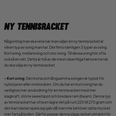
Ny Tennisracket
Någonting man ska veta när man väljer en ny tennisracket är
vilken typ av sving man har. Det finns nämligen 3 typer av sving.
Kort sving, mellansving och stor sving. Till dessa sving hör ofta
också en vikt. Detta är två av de mest väsentliga faktorerna när
du ska välja en ny tennisracket.
- Kort sving:
Den korta och långsamma svingen är typisk för
nybörjaren eller motionären. Om du har en kort sving har du
vanligtvis mer användning för en tennisracket med mer
slagkraft, större sweetspot och bredare ram (beam). Denna typ
av tennisracket har ofta en lägre vikt på runt 220 till 270 gram och
den kan nästan spela sig själv då man inte behöver sätta mycket
mer fart på bollen. Därför passar denna slags racket utmärkt för