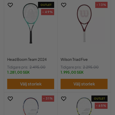
- 13%
OUTLET
- 49%
Head Boom Team 2024
Wilson Triad Five
Tidigare pris:
2.495,00
Tidigare pris:
2.295,00
1.281,00 SEK
1.995,00 SEK
Välj storlek
Välj storlek
- 31%
OUTLET
- 65%