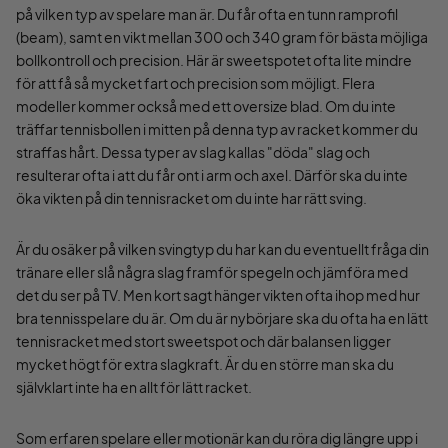
på vilken typ av spelare man är. Du får ofta en tunn ramprofil
(beam), samt en vikt mellan 300 och 340 gram för bästa möjliga
bollkontroll och precision. Här är sweetspotet ofta lite mindre
för att få så mycket fart och precision som möjligt. Flera
modeller kommer också med ett oversize blad. Om du inte
träffar tennisbollen i mitten på denna typ av racket kommer du
straffas hårt. Dessa typer av slag kallas "döda" slag och
resulterar ofta i att du får ont i arm och axel. Därför ska du inte
öka vikten på din tennisracket om du inte har rätt sving.
Är du osäker på vilken svingtyp du har kan du eventuellt fråga din
tränare eller slå några slag framför spegeln och jämföra med
det du ser på TV. Men kort sagt hänger vikten ofta ihop med hur
bra tennisspelare du är. Om du är nybörjare ska du ofta ha en lätt
tennisracket med stort sweetspot och där balansen ligger
mycket högt för extra slagkraft. Är du en större man ska du
självklart inte ha en allt för lätt racket.
Som erfaren spelare eller motionär kan du röra dig längre upp i