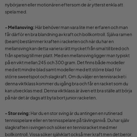
nybörjaren eller motionären eftersom de är ytterst enkla att
spela med.
- Mellansving:
Här behöver man vara lite mer erfaren och man
får därför en bra blandning av kraft och bollkontroll. Själva ramen
(beam) bestämmer kraften i racketen och när du har en
mellansving kan detta variera rätt mycket från smal till bred och
från spetsig till mer platt. Med en mellansving ligger man typiskt
på en vikt mellan 245 och 300 gram. Det finns både modeller
med ett mindre blad samt modeller med ett större blad för
större sweetspot och slagkraft. Om du väljer en tennisracket i
denna viktklass kommer du igång bra och får en racket som du
kan utvecklas med. Denna viktklass är även ett bra ställe att börja
på när det är dags att byta bort junior racketen.
- Stor sving:
Har du en stor sving är du antingen en rutinerad
tennisspelare eller en tennisspelare på tävlingsnivå. Du har själv
slagkraften i svingen och söker en tennisracket med mer
bollkontroll. Vissa söker självklart också mer kraft men det beror