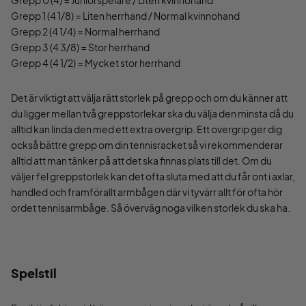
Grepp 1 (4 1/8) = Liten herrhand / Normal kvinnohand
Grepp 2 (4 1/4) = Normal herrhand
Grepp 3 (4 3/8) = Stor herrhand
Grepp 4 (4 1/2) = Mycket stor herrhand
Det är viktigt att välja rätt storlek på grepp och om du känner att
du ligger mellan två greppstorlekar ska du välja den minsta då du
alltid kan linda den med ett extra overgrip. Ett overgrip ger dig
också bättre grepp om din tennisracket så vi rekommenderar
alltid att man tänker på att det ska finnas plats till det. Om du
väljer fel greppstorlek kan det ofta sluta med att du får ont i axlar,
handled och framförallt armbågen där vi tyvärr allt för ofta hör
ordet tennisarmbåge. Så överväg noga vilken storlek du ska ha.
Spelstil