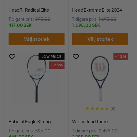
Head Ti. Radical Elite
Head Extreme Elite 2024
Tidigare pris:
595,00
Tidigare pris:
1.695,00
417,00 SEK
1.095,00 SEK
Välj storlek
Välj storlek
- 12%
LOW PRICE
- 25%
(5)
Babolat Eagle Strung
Wilson Triad Three
Tidigare pris:
595,00
Tidigare pris:
2.495,00
445,00 SEK
2.195,00 SEK