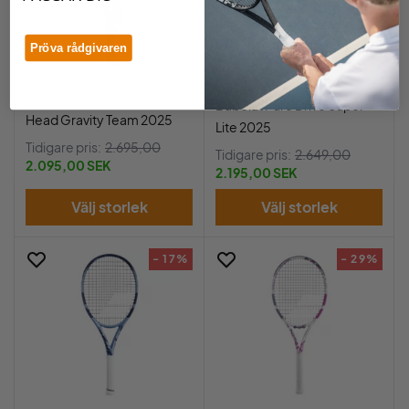
Pröva rådgivaren
Babolat Pure Drive Super
Head Gravity Team 2025
Lite 2025
Tidigare pris:
2.695,00
Tidigare pris:
2.649,00
2.095,00 SEK
2.195,00 SEK
Välj storlek
Välj storlek
- 17%
- 29%