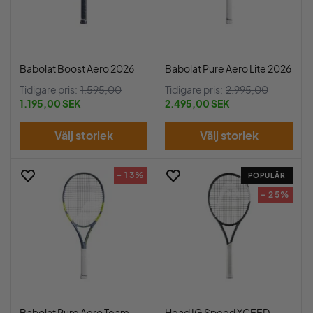
Babolat Boost Aero 2026
Babolat Pure Aero Lite 2026
Tidigare pris:
1.595,00
Tidigare pris:
2.995,00
1.195,00 SEK
2.495,00 SEK
Välj storlek
Välj storlek
- 13%
POPULÄR
- 25%
Babolat Pure Aero Team
Head IG Speed XCEED