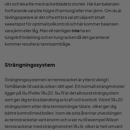
vikt och leka lite med racketbladets storlek. Här kan balansen
fortfarande vara lite högre (framtung) eller mer jämn. Om du är
tävlingsspelare är det ofta ett bra val att välja ett smalt
sweetspot för optimal bollkontroll och här kommer balansen
vara jämn eller låg. Man vill nämligen
inte
ha en
tungviktfördelning och en tung racket då det garanterat
kommer resultera i tennisarmbåge.
Strängningssystem
Strängningssystemet i en tennisracket är ytterst viktigt i
förhållande till vad du söker i ditt spel. Ett normalt strängmönster
ligger på 16x19 eller 18x20. 16x19 är det allround strängsystem
som ger dig en bra blandning av kraft och kontroll. Vid ett 18x20
strängsystem sitter dina tennissträngar tätare, vilket ger dig
bättre kontroll med bollen. Inom de sista åren har utvecklingen
av tennisracketar varit enorm och vi ser nu till exempel Wilson
tennisracketar med strängmönstret 18x16, vilket är helt omvänt