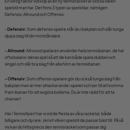
En viktig faktor vid köp av en ny tennisracket är också vilken
spelstil man har. Det finns 3 typer av spelstilar, nämligen
Defensiv, Allround och Offensiv:
-
Defensiv:
Som defensiv spelre står du i bakplan och slår tunga
djupa slag till din motståndare.
- Allround:
Allround spelaren använder hela tennisbanan, de har
ofta balans i deras spel så att de kan både spela dubbel och
singel och slår bra slag från alla hörn av tennisbanan.
- Offensiv:
Som offensiv spelare gör du också tunga slag från
bakplan men är mer attackerande i spelet och ser till att komma
fram ibanan för att avgöra bollarna. Du är inte rädd för att ta
chanser!
Här i TennisXpert har vi vid de flesta av våra racketar, både
billigare och dyrare, skrivit vilken spelstil de passar bäst till. På så
vis kan du hitta precis den tennisracket som passar dig.