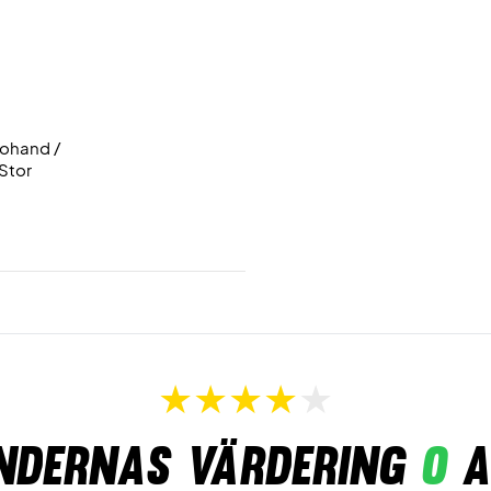
nohand /
Stor
ndernas värdering
0
a