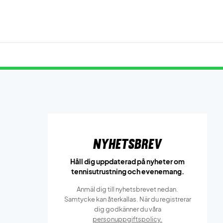
Nyhetsbrev
Håll dig uppdaterad på nyheter om
tennisutrustning och evenemang.
Anmäl dig till nyhetsbrevet nedan.
Samtycke kan återkallas. När du registrerar
dig godkänner du våra
personuppgiftspolicy.