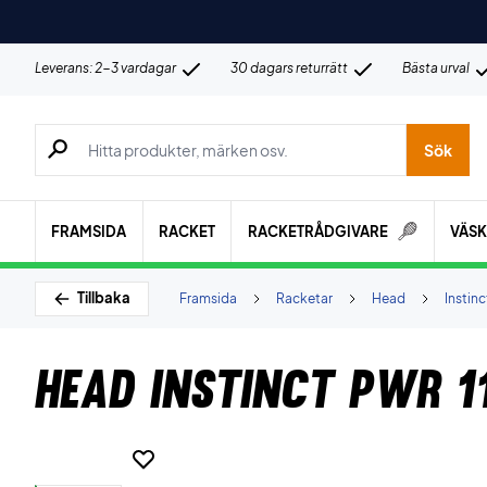
Leverans: 2-3 vardagar
30 dagars returrätt
Bästa urval
Sök efter produkter, märken osv.
Sök
FRAMSIDA
RACKET
RACKETRÅDGIVARE
VÄS
Tillbaka
Framsida
Racketar
Head
Instinc
Head Instinct PWR 1