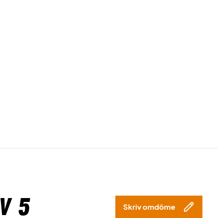
v 5
Skriv omdöme