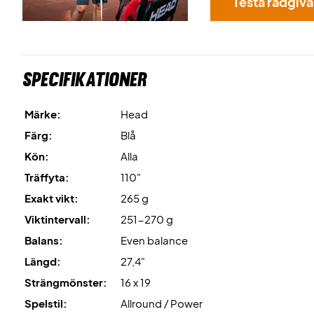
Testa rådgiv
Specifikationer
Märke:
Head
Färg:
Blå
Kön:
Alla
Träffyta:
110"
Exakt vikt:
265 g
Viktintervall:
251-270 g
Balans:
Even balance
Längd:
27,4"
Strängmönster:
16 x 19
Spelstil:
Allround / Power