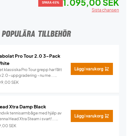
1.095,00 SEK
SPARA 45%
Sista chansen
POPULÄRA TILLBEHÖR
abolat Pro Tour 2.0 3-Pack
hite
Lägg i varukorg
t klassiska Pro Tour grepp har fått
n 2.0-uppgradering - nu me...
Info
09,00
SEK
ead Xtra Damp Black
ndvik tennisarmbåge med hjälp av
Lägg i varukorg
nna Head Xtra Steam i svart!...
Info
9,00
SEK