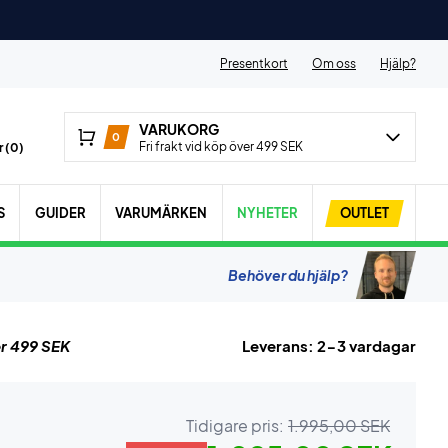
Presentkort
Om oss
Hjälp?
VARUKORG
0
Fri frakt vid köp över 499 SEK
 (
0
)
S
GUIDER
VARUMÄRKEN
NYHETER
OUTLET
Behöver du hjälp?
r 499 SEK
Leverans: 2-3 vardagar
Tidigare pris:
1.995,00 SEK