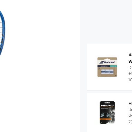
B
W
De
e
1
H
U
de
7