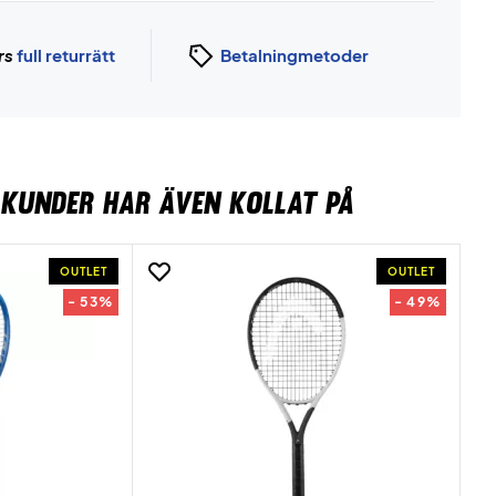
rs
full returrätt
Betalningmetoder
KUNDER HAR ÄVEN KOLLAT PÅ
OUTLET
OUTLET
- 53%
- 49%