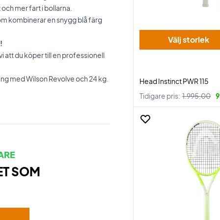
och mer fart i bollarna.
om kombinerar en snygg blå färg
Välj storlek
!
att du köper till en professionell
ning med Wilson Revolve och 24 kg.
Head Instinct PWR 115
Tidigare pris:
1.995,00
9
ARE
ET SOM