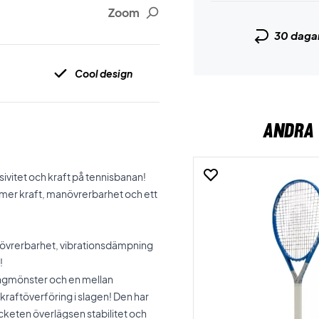
Zoom
30 daga
Cool design
ANDRA 
sivitet och kraft på tennisbanan!
a mer kraft, manövrerbarhet och ett
anövrerbarhet, vibrationsdämpning
!
rängmönster och en mellan
raftöverföring i slagen! Den har
acketen överlägsen stabilitet och