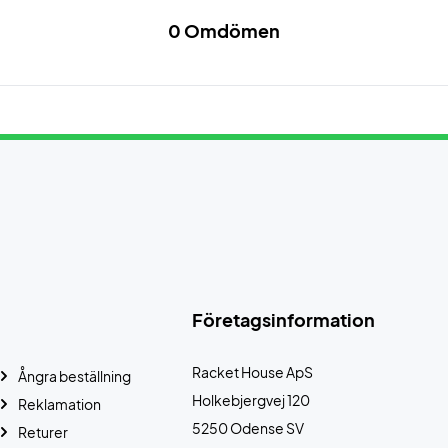
0 Omdömen
Företagsinformation
Racket House ApS
Ångra beställning
Holkebjergvej 120
Reklamation
5250 Odense SV
Returer