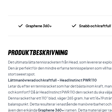
Graphene 360+
Snabb och kraftfull
PRODUKTBESKRIVNING
Det ultimata lätta tennisracketen från Head, som levererar explo
Den är perfekt för den mindre erfarna tennisspelaren som vill h
stort sweet spot.
Lättmanövrerad och kraftfull - Head Instinct PWR 110
Letar du efter en tennisracket som har det bästa inom kraft, m
och komfort? Då är Head Instinct PWR 110 den racket du ska välja
Denna racket har ett 110" blad, väger 265 gram, har ett 16x19 st
balanspunkt. Detta resulterar i enastående manövrerbarhet och k
även den erkända
Graphene 360+
i ramen. Detta material ger r