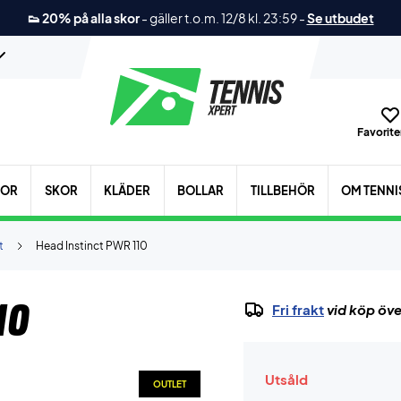
👟 20% på alla skor
-
gäller t.o.m. 12/8 kl. 23:59
-
Se utbudet
Favoriter
KOR
SKOR
KLÄDER
BOLLAR
TILLBEHÖR
OM TENNI
t
Head Instinct PWR 110
10
Fri frakt
vid köp öve
Utsåld
OUTLET