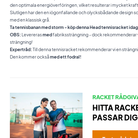
den optimala energiöverföringen, vilket resulterar i mycket kraft 
Slutligen har den en iögonfallande och olycksbådande design s
med en klassisk grå.
Ta tennisbanan med storm - köp denna Head tennisracket idag
OBS:
Levereras
med
fabrikssträngning
- dock rekommenderar vi 
strängning!
Expertråd:
Till denna tennisracket rekommenderar vi en sträng
Den kommer också
med ett fodral!
RACKET RÅDGIV
HITTA RACK
PASSAR DIG