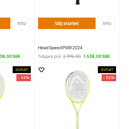
Info
Välj storlek
Info
Head Speed PWR 2024
38,00 SEK
Tidigare pris:
2.995,00
1.538,00 SEK
OUTLET
OUTLET
- 32%
- 32%