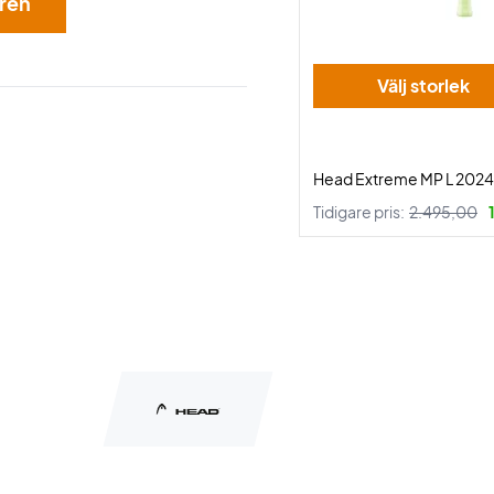
aren
Välj storlek
Head Extreme MP L 2024
Tidigare pris:
2.495,00