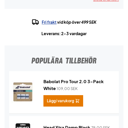
Fri frakt
vid köp över 499 SEK
Leverans: 2-3 vardagar
POPULÄRA TILLBEHÖR
Babolat Pro Tour 2.0 3-Pack
White
109,00
SEK
Lägg i varukorg
Head Xtra Damp Black
79,00
SEK