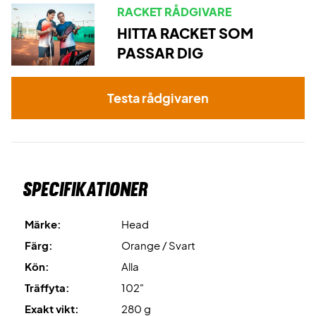
RACKET RÅDGIVARE
HITTA RACKET SOM
PASSAR DIG
Testa rådgivaren
Specifikationer
Märke:
Head
Färg:
Orange / Svart
Kön:
Alla
Träffyta:
102"
Exakt vikt:
280 g