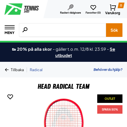
0
Varukorg
Racket rådgivare
Favoriter (
0
)
Sök efter produkter, märken osv.
Sök
MENY
👟 20% på alla skor
-
gäller t.o.m. 12/8 kl. 23:59
-
Se
utbudet
|
Behöver du hjälp?
Tillbaka
Radical
Head Radical Team
OUTLET
SPARA 50%