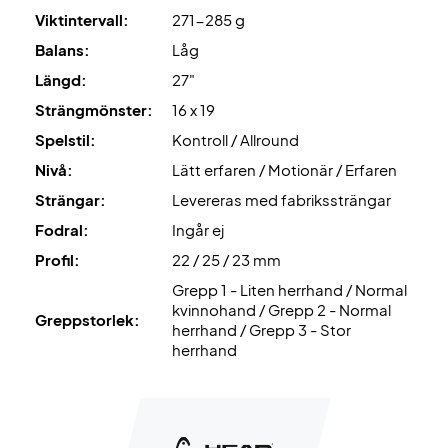
Viktintervall:
271-285 g
Balans:
Låg
Längd:
27"
Strängmönster:
16 x 19
Spelstil:
Kontroll / Allround
Nivå:
Lätt erfaren / Motionär / Erfaren
Strängar:
Levereras med fabrikssträngar
Fodral:
Ingår ej
Profil:
22 / 25 / 23 mm
Grepp 1 - Liten herrhand / Normal
kvinnohand / Grepp 2 - Normal
Greppstorlek:
herrhand / Grepp 3 - Stor
herrhand