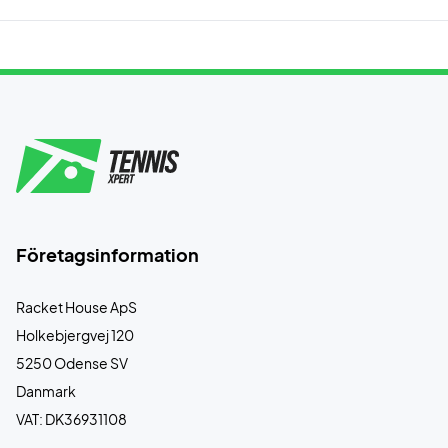
Företagsinformation
Racket House ApS
Holkebjergvej 120
5250 Odense SV
Danmark
VAT: DK36931108