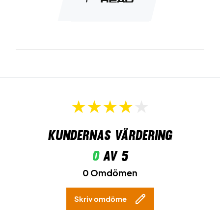
Kundernas värdering
0
av 5
0 Omdömen
Skriv omdöme