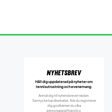
Nyhetsbrev
Håll dig uppdaterad på nyheter om
tennisutrustning och evenemang.
Anmäl dig till nyhetsbrevet nedan.
Samtycke kan återkallas. När du registrerar
dig godkänner du våra
personuppgiftspolicy.