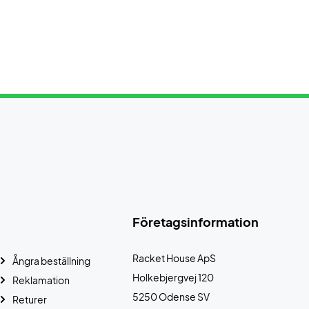
Företagsinformation
Racket House ApS
Ångra beställning
Holkebjergvej 120
Reklamation
5250 Odense SV
Returer