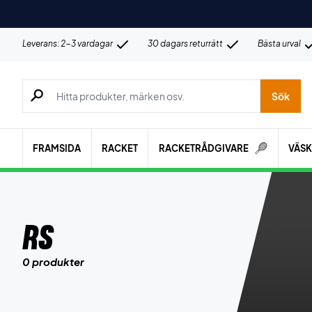
Leverans: 2-3 vardagar
30 dagars returrätt
Bästa urval
Sök efter produkter, märken osv.
Sök
FRAMSIDA
RACKET
RACKETRÅDGIVARE
VÄS
RS
0 produkter