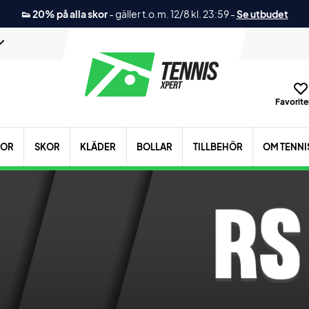
👟 20% på alla skor
-
gäller t.o.m. 12/8 kl. 23:59
-
Se utbudet
Favoriter
KOR
SKOR
KLÄDER
BOLLAR
TILLBEHÖR
OM TENNI