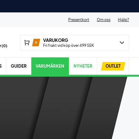
Presentkort
Om oss
Hjälp?
VARUKORG
0
Fri frakt vid köp över 499 SEK
 (
0
)
S
GUIDER
VARUMÄRKEN
NYHETER
OUTLET