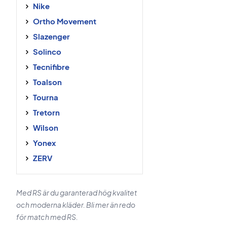
Nike
Ortho Movement
Slazenger
Solinco
Tecnifibre
Toalson
Tourna
Tretorn
Wilson
Yonex
ZERV
Med RS är du garanterad hög kvalitet
och moderna kläder. Bli mer än redo
för match med RS.