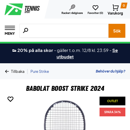
0
Varukorg
Racket rådgivare
Favoriter (
0
)
Sök efter produkter, märken osv.
Sök
MENY
👟 20% på alla skor
-
gäller t.o.m. 12/8 kl. 23:59
-
Se
utbudet
|
Behöver du hjälp?
Tillbaka
Pure Strike
Babolat Boost Strike 2024
OUTLET
OUTLET
OUTLET
OUTLET
OUTLET
SPARA 34%
SPARA 34%
SPARA 34%
SPARA 34%
SPARA 34%