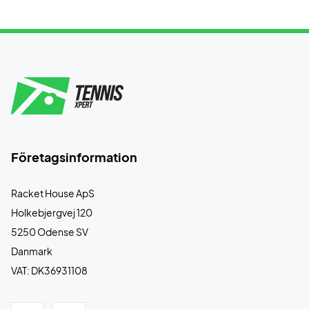
Företagsinformation
Racket House ApS
Holkebjergvej 120
5250 Odense SV
Danmark
VAT: DK36931108