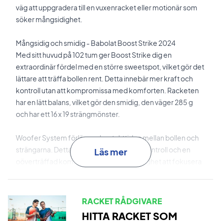
väg att uppgradera till en vuxenracket eller motionär som
söker mångsidighet.
Mångsidig och smidig - Babolat Boost Strike 2024
Med sitt huvud på 102 tum ger Boost Strike dig en
extraordinär fördel med en större sweetspot, vilket gör det
lättare att träffa bollen rent. Detta innebär mer kraft och
kontroll utan att kompromissa med komforten. Racketen
har en lätt balans, vilket gör den smidig, den väger 285 g
och har ett 16 x 19 strängmönster.
Woofer System förlänger kontakttiden mellan bollen och
strängarna. Detta resulterar i förbättrad kontroll och en
Läs mer
oöverträffad komfort, vilket ger dig möjlighet att fokusera
på ditt spel utan distraktioner.
Allround-tennisracket med kraft och kontroll - Köp din
RACKET RÅDGIVARE
idag!
HITTA RACKET SOM
OBS
:
Levereras
utan fodral.