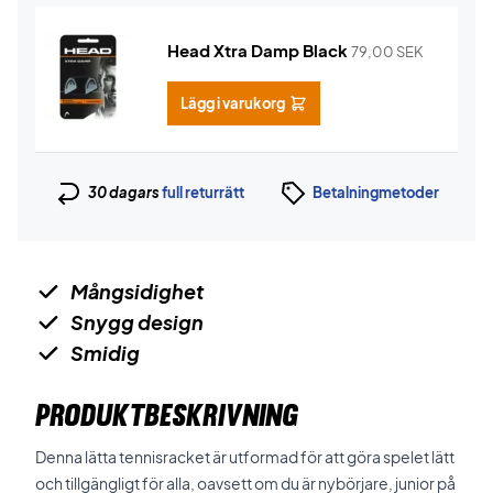
Head Xtra Damp Black
79,00
SEK
Lägg i varukorg
30 dagars
full returrätt
Betalningmetoder
Mångsidighet
Snygg design
Smidig
PRODUKTBESKRIVNING
Denna lätta tennisracket är utformad för att göra spelet lätt
och tillgängligt för alla, oavsett om du är nybörjare, junior på