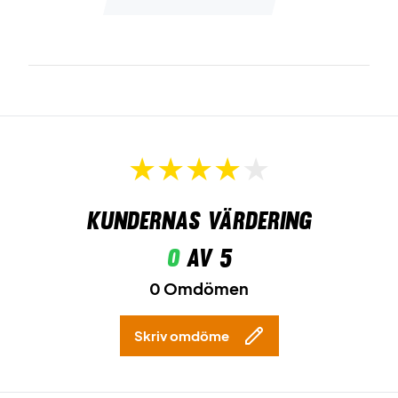
Kundernas värdering
0
av 5
0 Omdömen
Skriv omdöme