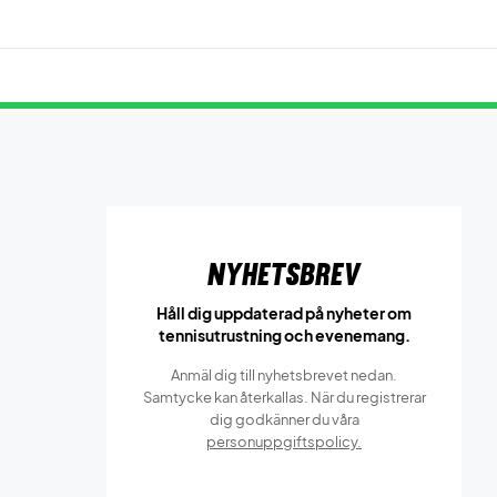
Nyhetsbrev
Håll dig uppdaterad på nyheter om
tennisutrustning och evenemang.
Anmäl dig till nyhetsbrevet nedan.
Samtycke kan återkallas. När du registrerar
dig godkänner du våra
personuppgiftspolicy.