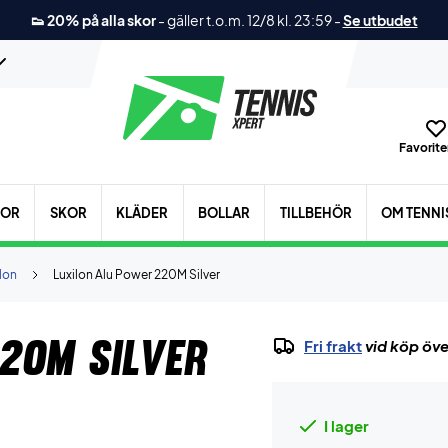
👟 20% på alla skor
-
gäller t.o.m. 12/8 kl. 23:59
-
Se utbudet
Favoriter
KOR
SKOR
KLÄDER
BOLLAR
TILLBEHÖR
OM TENNI
lon
Luxilon Alu Power 220M Silver
20M Silver
Fri frakt
vid köp öve
I lager