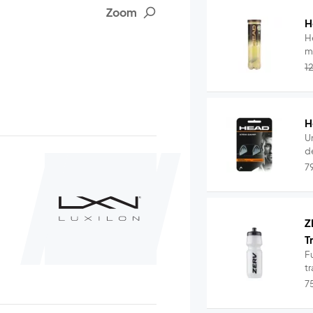
Zoom
H
He
m
1
H
U
de
7
Z
T
Fu
tr
7