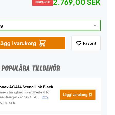
2.769,00 SEK
SPARA 30%
Lägg i varukorg
Favorit
POPULÄRA TILLBEHÖR
onex AC414 Stencil Ink Black
nex strängfärg i svart!Perfekt för
Lägg i varukorg
na strängar - Yonex AC4...
Info
29,00
SEK