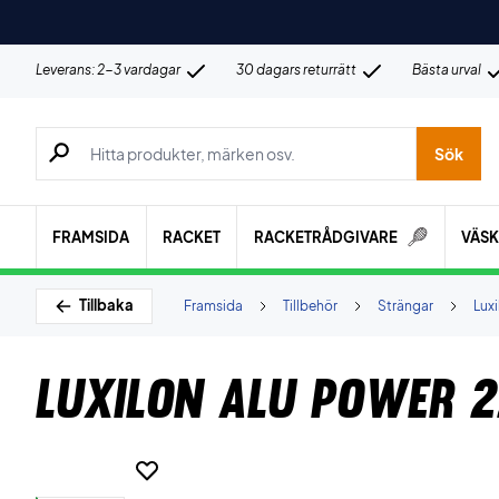
Leverans: 2-3 vardagar
30 dagars returrätt
Bästa urval
Sök efter produkter, märken osv.
Sök
FRAMSIDA
RACKET
RACKETRÅDGIVARE
VÄS
Tillbaka
Framsida
Tillbehör
Strängar
Luxi
Luxilon Alu Power 2