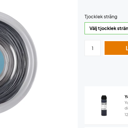
Tjocklek sträng
Y
Yo
di
1