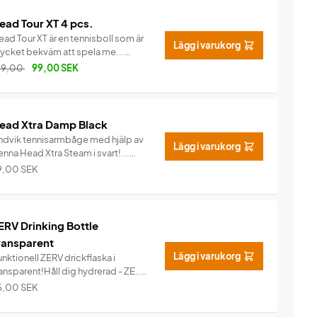
ead Tour XT 4 pcs.
ad Tour XT är en tennisboll som är
Lägg i varukorg
ycket bekväm att spela me...
Info
29,00
99,00
SEK
ead Xtra Damp Black
ndvik tennisarmbåge med hjälp av
Lägg i varukorg
nna Head Xtra Steam i svart!...
Info
9,00
SEK
ERV Drinking Bottle
ransparent
Lägg i varukorg
nktionell ZERV drickflaska i
ansparent!Håll dig hydrerad - ZE...
Info
5,00
SEK