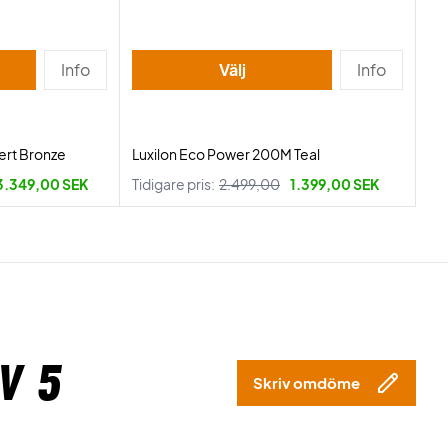
Info
Välj
Info
ert Bronze
Luxilon Eco Power 200M Teal
3.349,00 SEK
Tidigare pris:
2.499,00
1.399,00 SEK
v 5
Skriv omdöme