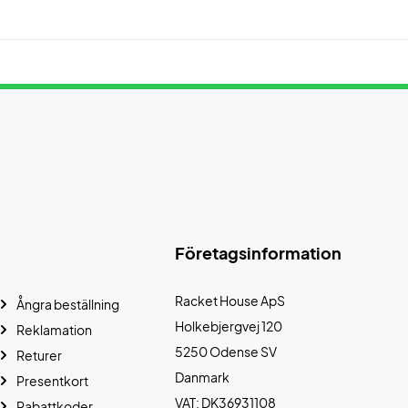
Företagsinformation
Racket House ApS
Ångra beställning
Holkebjergvej 120
Reklamation
5250 Odense SV
Returer
Danmark
Presentkort
VAT: DK36931108
Rabattkoder