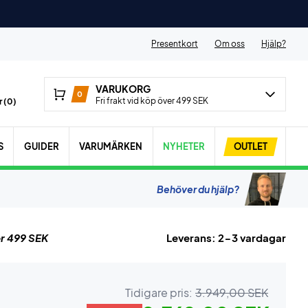
Presentkort
Om oss
Hjälp?
VARUKORG
0
Fri frakt vid köp över 499 SEK
 (
0
)
S
GUIDER
VARUMÄRKEN
NYHETER
OUTLET
Behöver du hjälp?
r 499 SEK
Leverans: 2-3 vardagar
Tidigare pris:
3.949,00 SEK