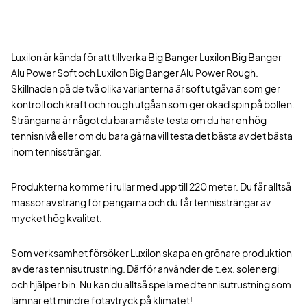
Luxilon är kända för att tillverka Big Banger Luxilon Big Banger
Alu Power Soft och Luxilon Big Banger Alu Power Rough.
Skillnaden på de två olika varianterna är soft utgåvan som ger
kontroll och kraft och rough utgåan som ger ökad spin på bollen.
Strängarna är något du bara måste testa om du har en hög
tennisnivå eller om du bara gärna vill testa det bästa av det bästa
inom tennissträngar.
Produkterna kommer i rullar med upp till 220 meter. Du får alltså
massor av sträng för pengarna och du får tennissträngar av
mycket hög kvalitet.
Som verksamhet försöker Luxilon skapa en grönare produktion
av deras tennisutrustning. Därför använder de t.ex. solenergi
och hjälper bin. Nu kan du alltså spela med tennisutrustning som
lämnar ett mindre fotavtryck på klimatet!