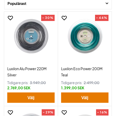
Populärast
- 30%
- 44%
Luxilon Alu Power 220M
Luxilon Eco Power 200M
Silver
Teal
Tidigare pris:
3.949,00
Tidigare pris:
2.499,00
2.769,00 SEK
1.399,00 SEK
Välj
Välj
- 29%
- 16%