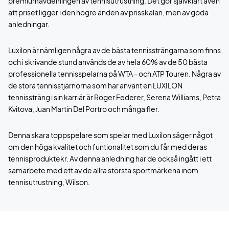
premiumavdelningen av tennisutrustning. Det gör självklart även
att priset ligger i den högre änden av prisskalan, men av goda
anledningar.
Luxilon är nämligen några av de bästa tennissträngarna som finns
och i skrivande stund används de av hela 60% av de 50 bästa
professionella tennisspelarna på WTA - och ATP Touren. Några av
de stora tennisstjärnorna som har använt en LUXILON
tennissträng i sin karriär är Roger Federer, Serena Williams, Petra
Kvitova, Juan Martin Del Portro och många fler.
Denna skara toppspelare som spelar med Luxilon säger något
om den höga kvalitet och funtionalitet som du får med deras
tennisproduktekr. Av denna anledning har de också ingått i ett
samarbete med ett av de allra största sportmärkena inom
tennisutrustning, Wilson.