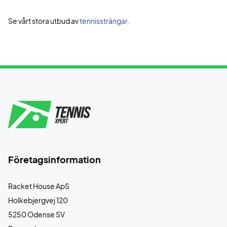
Se vårt stora utbud av
tennissträngar
.
Företagsinformation
Racket House ApS
Holkebjergvej 120
5250 Odense SV