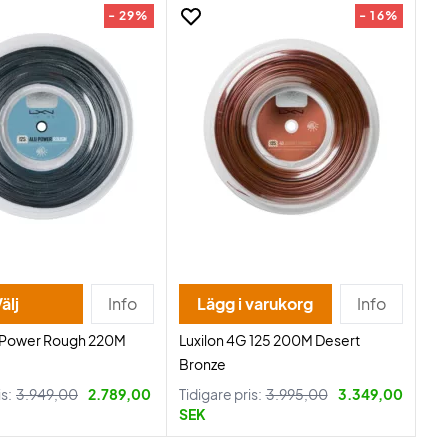
- 29%
- 16%
älj
Info
Lägg i varukorg
Info
u Power Rough 220M
Luxilon 4G 125 200M Desert
Bronze
is:
3.949,00
2.789,00
Tidigare pris:
3.995,00
3.349,00
SEK