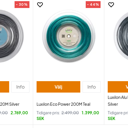
- 30%
- 44%
Info
Välj
Info
V
Luxilon Al
220M Silver
Luxilon Eco Power 200M Teal
Silver
9,00
2.769,00
Tidigare pris:
2.499,00
1.399,00
Tidigare pr
SEK
SEK