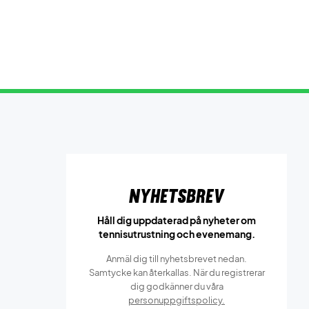
Nyhetsbrev
Håll dig uppdaterad på nyheter om
tennisutrustning och evenemang.
Anmäl dig till nyhetsbrevet nedan.
Samtycke kan återkallas. När du registrerar
dig godkänner du våra
personuppgiftspolicy.