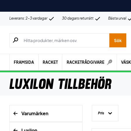
Leverans: 2-3 vardagar
30 dagars returrätt
Bästa urval
Sök efter produkter, märken osv.
Sök
FRAMSIDA
RACKET
RACKETRÅDGIVARE
VÄS
Luxilon Tillbehör
Varumärken
Pris
Luxilon