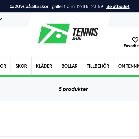
👟 20% på alla skor
-
gäller t.o.m. 12/8 kl. 23:59
-
Se utbudet
Favoriter
KOR
SKOR
KLÄDER
BOLLAR
TILLBEHÖR
OM TENNI
5 produkter