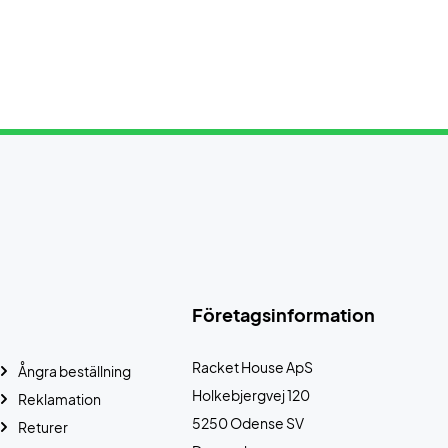
Företagsinformation
Racket House ApS
Ångra beställning
Holkebjergvej 120
Reklamation
5250 Odense SV
Returer