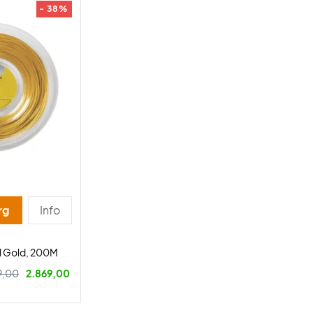
- 38%
rg
Info
el Gold, 200M
9,00
2.869,00