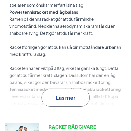
spelaren som önskar mer fart i sina slag.
Power tennisracket med låg balans
Ramen på denna racket gör att du får mindre
vindmotstånd. Med denna aerodynamiska ram får du en
snabbare sving. Dett gör att du får mer kraft.
Racketföringen gör att du kan slå din motståndare ur banan
med kraftfulla slag.
Racketen har en vikt på 310 g, vilket är ganska tungt. Detta
gör att du får mer kraft i slagen. Dessutom har den en låg
balans, vilket gör den bevarar sin snabba racketföring.
Tennisracket med extra slagkraft och snabb racketföring
Levereras utan strängar. Vi rekommenderar alltid att köpa
Läs mer
till en professionell strängning till 299 SEK, så att din nya
racket är 100% redo från start.
Expertråd:
Till denna racket rekommenderar vi en
RACKET RÅDGIVARE