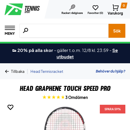
0
Varukorg
Racket rådgivare
Favoriter (
0
)
Sök efter produkter, märken osv.
Sök
MENY
👟 20% på alla skor
-
gäller t.o.m. 12/8 kl. 23:59
-
Se
utbudet
|
Behöver du hjälp?
Tillbaka
Head Tennisracket
Head Graphene Touch Speed Pro
3 Omdömen
SPARA 59%
SPARA 59%
SPARA 59%
SPARA 59%