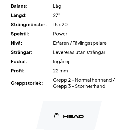
Balans:
Låg
Längd:
27"
Strängmönster:
18 x 20
Spelstil:
Power
Nivå:
Erfaren / Tävlingsspelare
Strängar:
Levereras utan strängar
Fodral:
Ingår ej
Profil:
22 mm
Grepp 2 - Normal herrhand /
Greppstorlek:
Grepp 3 - Stor herrhand