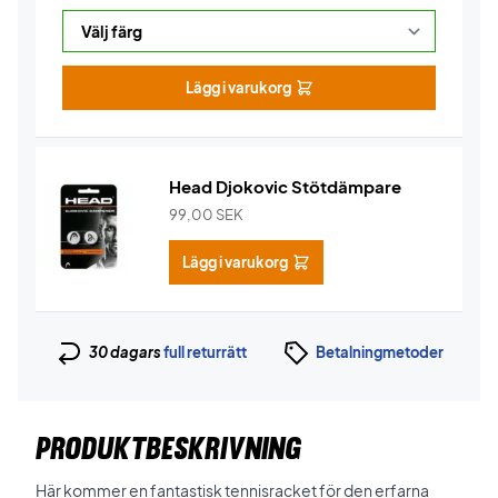
Lägg i varukorg
Head Djokovic Stötdämpare
99,00
SEK
Lägg i varukorg
30 dagars
full returrätt
Betalningmetoder
PRODUKTBESKRIVNING
Här kommer en fantastisk tennisracket för den erfarna