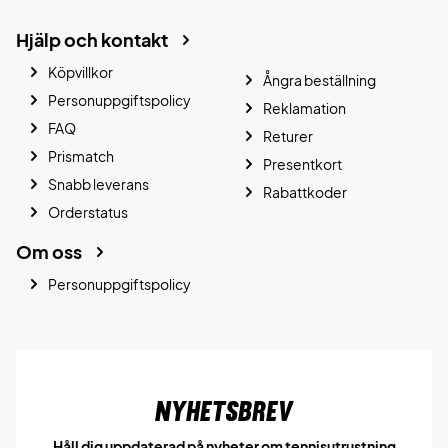
Hjälp och kontakt
Köpvillkor
Ångra beställning
Personuppgiftspolicy
Reklamation
FAQ
Returer
Prismatch
Presentkort
Snabb leverans
Rabattkoder
Orderstatus
Om oss
Personuppgiftspolicy
Nyhetsbrev
Håll dig uppdaterad på nyheter om tennisutrustning