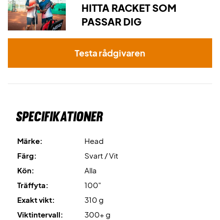
strängning med Wilson Revolve och 24 kg.
HITTA RACKET SOM
PASSAR DIG
Levereras utan fodral!
Testa rådgivaren
Specifikationer
Märke:
Head
Färg:
Svart / Vit
Kön:
Alla
Träffyta:
100"
Exakt vikt:
310 g
Viktintervall:
300+ g