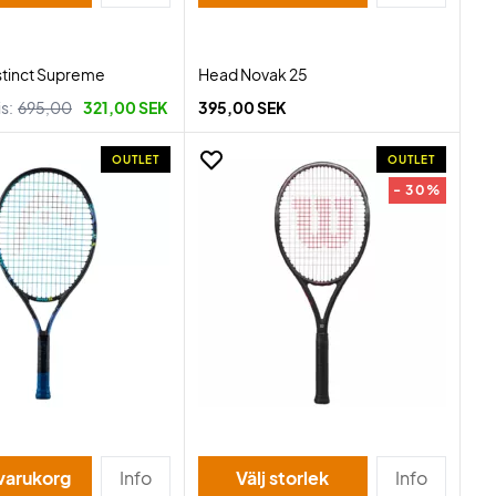
nstinct Supreme
Head Novak 25
is:
695,00
321,00 SEK
395,00 SEK
OUTLET
OUTLET
- 30%
 varukorg
Info
Välj storlek
Info