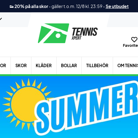
👟 20% på alla skor
-
gäller t.o.m. 12/8 kl. 23:59
-
Se utbudet
Favoriter
KOR
SKOR
KLÄDER
BOLLAR
TILLBEHÖR
OM TENNI