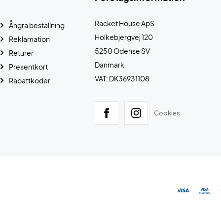
Racket House ApS
Ångra beställning
Holkebjergvej 120
Reklamation
5250 Odense SV
Returer
Danmark
Presentkort
VAT: DK36931108
Rabattkoder
Cookies