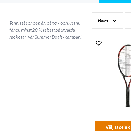
Märke
Tennissäsongen är i gång – och just nu
får du minst 20 % rabatt på utvalda
racketar i vår Summer Deals-kampanj.
Välj storlek