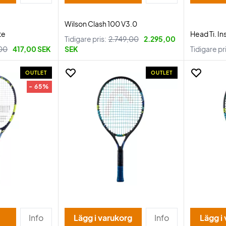
Wilson Clash 100 V3.0
te
Head Ti. I
Tidigare pris:
2.749,00
2.295,00
00
417,00 SEK
SEK
Tidigare pr
OUTLET
OUTLET
- 65%
Info
Lägg i varukorg
Info
Lägg i