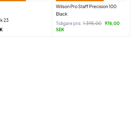
Wilson Pro Staff Precision 100
Black
k 23
Tidigare pris:
1.395,00
976,00
EK
SEK