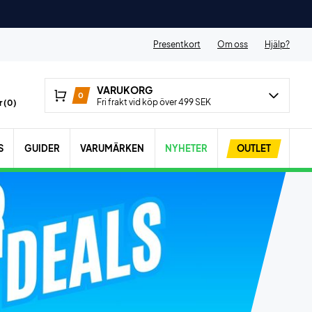
Presentkort
Om oss
Hjälp?
VARUKORG
0
Fri frakt vid köp över 499 SEK
 (
0
)
S
GUIDER
VARUMÄRKEN
NYHETER
OUTLET