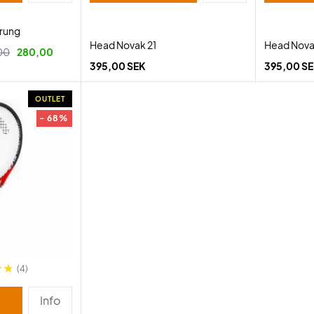
trung
Head Novak 21
Head Nova
00
280,00
395,00 SEK
395,00 S
OUTLET
- 68%
(4)
Info