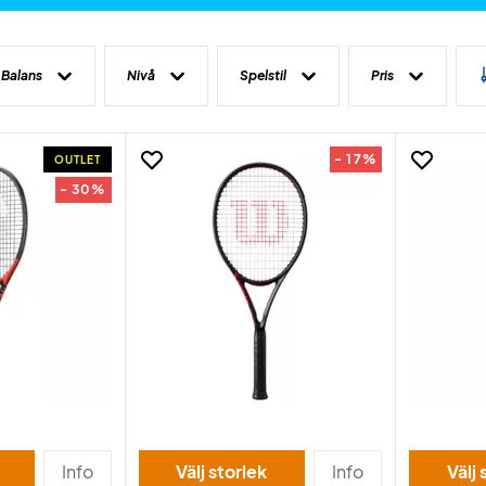
Balans
Nivå
Spelstil
Pris
- 17%
OUTLET
- 30%
Info
Välj storlek
Info
Välj 