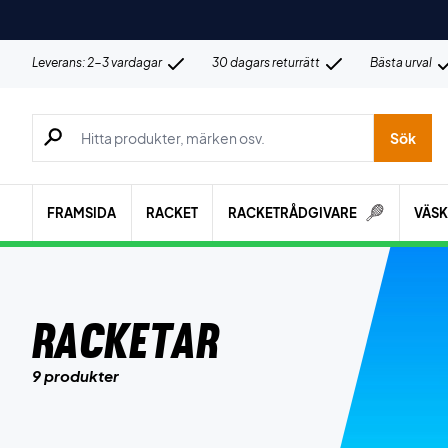
Leverans: 2-3 vardagar
30 dagars returrätt
Bästa urval
Sök efter produkter, märken osv.
Sök
FRAMSIDA
RACKET
RACKETRÅDGIVARE
VÄS
Racketar
9 produkter