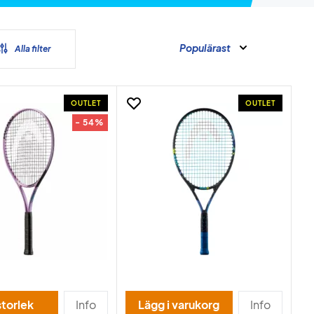
Populärast
Alla filter
OUTLET
OUTLET
- 54%
storlek
Info
Lägg i varukorg
Info