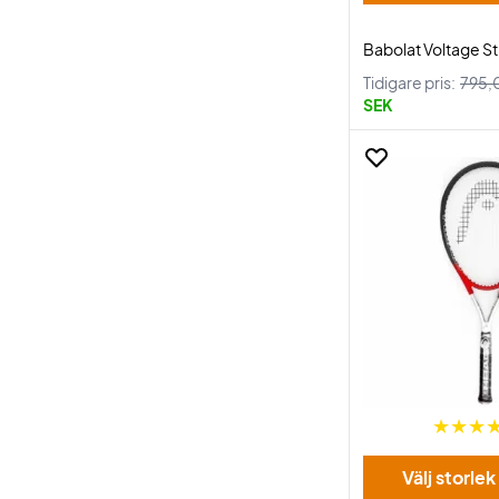
Babolat Voltage S
Tidigare pris:
795,
SEK
Välj storlek