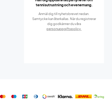
tennisutrustning och evenemang.
Anmäl dig till nyhetsbrevet nedan.
Samtycke kan återkallas. När du registrerar
dig godkänner du våra
personuppgiftspolicy.