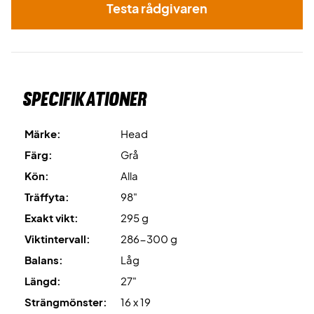
Testa rådgivaren
Specifikationer
Märke:
Head
Färg:
Grå
Kön:
Alla
Träffyta:
98"
Exakt vikt:
295 g
Viktintervall:
286-300 g
Balans:
Låg
Längd:
27"
Strängmönster:
16 x 19