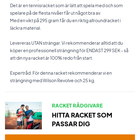
Det är en tennisracket som är lätt att spela med och som
spelare på de flesta nivåer får ut något bra av.
Med en vikt på 295 gram får du en riktig allroundracket i
läckra material.
Levereras UTAN strängar. Vi rekommenderar alltid att du
köper en professionell strängning för ENDAST 299 SEK - så
att din nya racket är 100% redo från start.
Expertråd: För denna racket rekommenderar vi en
strängning med Wilson Revolve och 25 kg.
RACKET RÅDGIVARE
HITTA RACKET SOM
PASSAR DIG