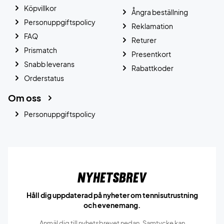
Köpvillkor
Ångra beställning
Personuppgiftspolicy
Reklamation
FAQ
Returer
Prismatch
Presentkort
Snabb leverans
Rabattkoder
Orderstatus
Om oss
Personuppgiftspolicy
Nyhetsbrev
Håll dig uppdaterad på nyheter om tennisutrustning
och evenemang.
Anmäl dig till nyhetsbrevet nedan. Samtycke kan