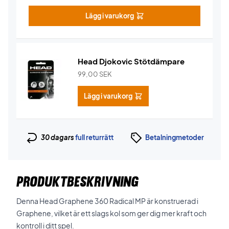
Lägg i varukorg
Head Djokovic Stötdämpare
99,00
SEK
Lägg i varukorg
30 dagars
full returrätt
Betalningmetoder
PRODUKTBESKRIVNING
Denna Head Graphene 360 ​​Radical MP är konstruerad i
Graphene, vilket är ett slags kol som ger dig mer kraft och
kontroll i ditt spel.