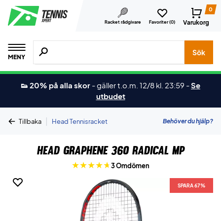
0
Varukorg
Racket rådgivare
Favoriter (
0
)
Sök efter produkter, märken osv.
Sök
MENY
👟 20% på alla skor
-
gäller t.o.m. 12/8 kl. 23:59
-
Se
utbudet
|
Behöver du hjälp?
Tillbaka
Head Tennisracket
Head Graphene 360 Radical MP
3 Omdömen
SPARA 67%