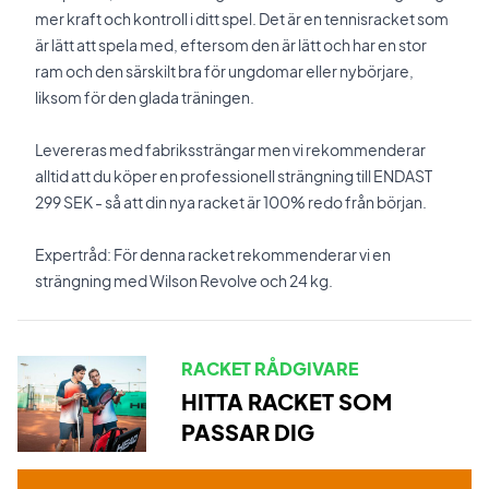
mer kraft och kontroll i ditt spel. Det är en tennisracket som
är lätt att spela med, eftersom den är lätt och har en stor
ram och den särskilt bra för ungdomar eller nybörjare,
liksom för den glada träningen.
Levereras med fabrikssträngar men vi rekommenderar
alltid att du köper en professionell strängning till ENDAST
299 SEK - så att din nya racket är 100% redo från början.
Expertråd: För denna racket rekommenderar vi en
strängning med Wilson Revolve och 24 kg.
RACKET RÅDGIVARE
HITTA RACKET SOM
PASSAR DIG