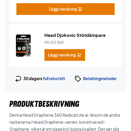
Lägg i varukorg
Head Djokovic Stötdämpare
99,00
SEK
Lägg i varukorg
30 dagars
full returrätt
Betalningmetoder
PRODUKTBESKRIVNING
Denna Head Graphene 360 ​​Radical Lite är, liksom de andra
racketarna i Head Graphene-serien, konstruerad i
Graphene, vilket är ett slags kol i bästa kvalitet. Det ger dig