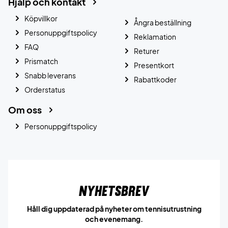
Hjälp och kontakt
Köpvillkor
Ångra beställning
Personuppgiftspolicy
Reklamation
FAQ
Returer
Prismatch
Presentkort
Snabb leverans
Rabattkoder
Orderstatus
Om oss
Personuppgiftspolicy
Nyhetsbrev
Håll dig uppdaterad på nyheter om tennisutrustning
och evenemang.