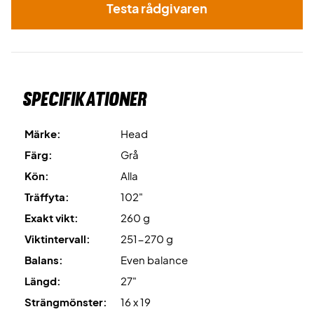
Testa rådgivaren
Specifikationer
Märke:
Head
Färg:
Grå
Kön:
Alla
Träffyta:
102"
Exakt vikt:
260 g
Viktintervall:
251-270 g
Balans:
Even balance
Längd:
27"
Strängmönster:
16 x 19