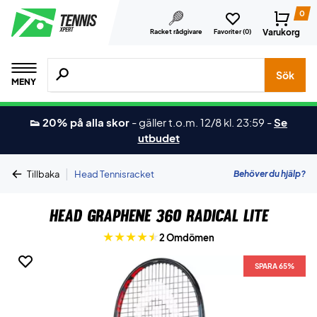
0
Varukorg
Racket rådgivare
Favoriter (
0
)
Sök efter produkter, märken osv.
Sök
MENY
👟 20% på alla skor
-
gäller t.o.m. 12/8 kl. 23:59
-
Se
utbudet
|
Behöver du hjälp?
Tillbaka
Head Tennisracket
Head Graphene 360 Radical Lite
2 Omdömen
SPARA 65%