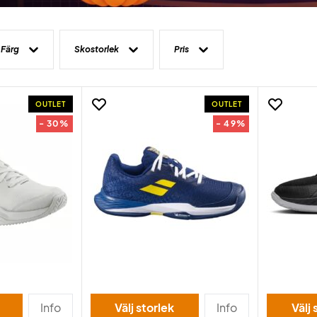
Färg
Skostorlek
Pris
OUTLET
OUTLET
- 30%
- 49%
Info
Välj storlek
Info
Välj 