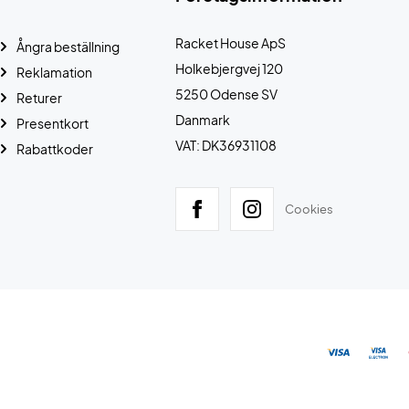
Racket House ApS
Ångra beställning
Holkebjergvej 120
Reklamation
5250 Odense SV
Returer
Danmark
Presentkort
VAT: DK36931108
Rabattkoder
Cookies