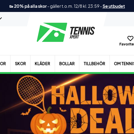
👟 20% på alla skor
-
gäller t.o.m. 12/8 kl. 23:59
-
Se utbudet
Favoriter
KOR
SKOR
KLÄDER
BOLLAR
TILLBEHÖR
OM TENNI