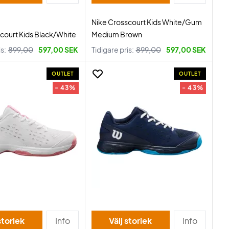
Nike Crosscourt Kids White/Gum
court Kids Black/White
Medium Brown
is:
899,00
597,00 SEK
Tidigare pris:
899,00
597,00 SEK
OUTLET
OUTLET
- 43%
- 43%
storlek
Info
Välj storlek
Info