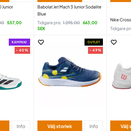
0 Junior
Babolat Jet Mach 3 Junior Sodalite
Blue
Nike Cross
00
557,00
Tidigare pris:
1.295,00
663,00
SEK
Tidigare pr
KAMPANJ
OUTLET
- 40%
- 49%
Info
Välj storlek
Info
Välj 