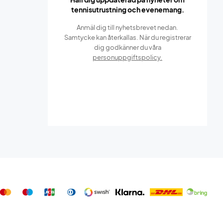
tennisutrustning och evenemang.
Anmäl dig till nyhetsbrevet nedan.
Samtycke kan återkallas. När du registrerar
dig godkänner du våra
personuppgiftspolicy.