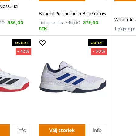
Kids Clud
Babolat Pulsion Junior Blue/Yellow
Wilson Rus
00
385,00
Tidigare pris:
745,00
379,00
SEK
Tidigare pr
OUTLET
OUTLET
- 43%
- 30%
Info
Välj storlek
Info