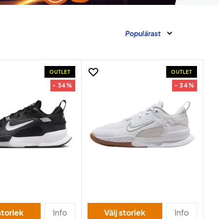
Populärast
OUTLET
OUTLET
- 34%
- 34%
storlek
Info
Välj storlek
Info