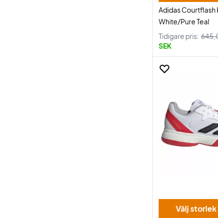
Adidas Courtflash 
White/Pure Teal
Tidigare pris:
645,
SEK
Välj storlek