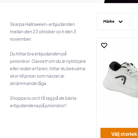
Märke
Skarpa Halloween-erbjudanden
mellan den 23 oktober och den 3
november.
Du hittar bra erbjudanden på
juniorskor. Oavsett om du är nybörjare
eller redan erfaren, hittar du bekväma
skor till priser som nästan är
skrämmande låga.
Shoppa nu och få tag på de bästa
erbjudandena på juniorskor!
Välj storlek