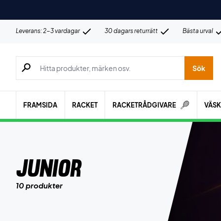
Leverans: 2-3 vardagar
30 dagars returrätt
Bästa urval
Sök efter produkter, märken osv.
Sök
FRAMSIDA
RACKET
RACKETRÅDGIVARE
VÄS
Junior
10 produkter