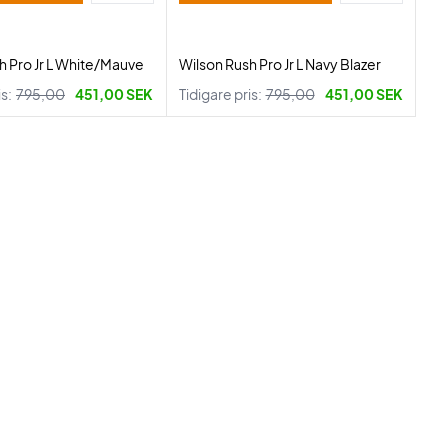
h Pro Jr L White/Mauve
Wilson Rush Pro Jr L Navy Blazer
is:
795,00
451,00 SEK
Tidigare pris:
795,00
451,00 SEK