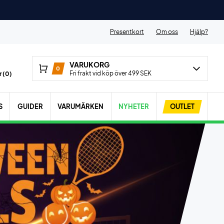
Presentkort
Om oss
Hjälp?
VARUKORG
0
Fri frakt vid köp över 499 SEK
 (
0
)
S
GUIDER
VARUMÄRKEN
NYHETER
OUTLET