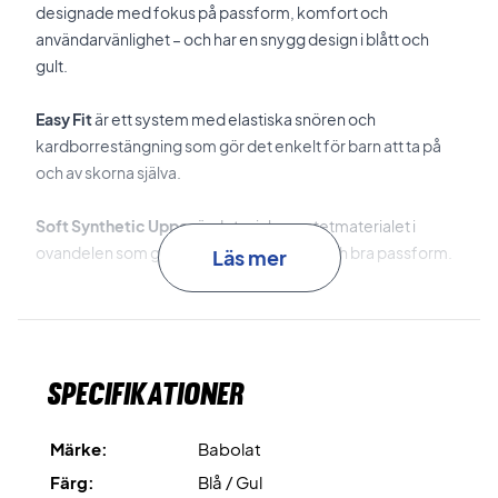
designade med fokus på passform, komfort och
användarvänlighet – och har en snygg design i blått och
gult.
Easy Fit
är ett system med elastiska snören och
kardborrestängning som gör det enkelt för barn att ta på
och av skorna själva.
Soft Synthetic Upper
är det mjuka syntetmaterialet i
ovandelen som ger komfort, flexibilitet och bra passform.
Läs mer
Toe Box Shield
är förstärkningen framtill som skyddar mot
slitage och ökar hållbarheten.
Specifikationer
Flexible Outsole
är yttersulan som möjliggör naturliga
rörelser på banan.
Märke:
Babolat
Slutligen – detta är en allcourt-sko, vilket gör den perfekt
Färg:
Blå / Gul
för alla typer av tennis- och padelbanor.