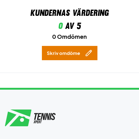
Kundernas värdering
0
av 5
0 Omdömen
Skriv omdöme