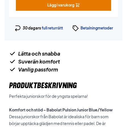
Lägg i varukorg
30 dagars
full returrätt
Betalningmetoder
Lätta och snabba
Suverän komfort
Vanlig passform
PRODUKTBESKRIVNING
Perfekta juniorskor för de yngsta spelarna!
Komfort och stöd – Babolat Pulsion Junior Blue/Yellow
Dessa juniorskor från Babolat är idealiska för barn som
börjar upptäcka glädjen med tennis eller padel. De är