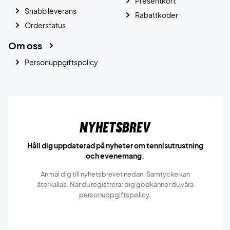
Presentkort
Snabb leverans
Rabattkoder
Orderstatus
Om oss
Personuppgiftspolicy
Nyhetsbrev
Håll dig uppdaterad på nyheter om tennisutrustning
och evenemang.
Anmäl dig till nyhetsbrevet nedan. Samtycke kan
återkallas. När du registrerar dig godkänner du våra
personuppgiftspolicy.