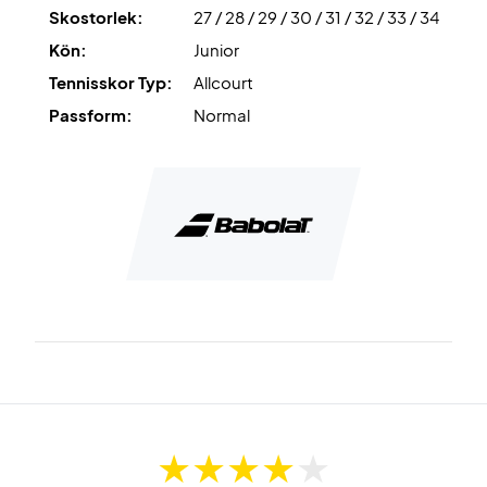
Skostorlek:
27 / 28 / 29 / 30 / 31 / 32 / 33 / 34
Börja rätt – köp dessa Babolat juniorskor redan idag!
Kön:
Junior
Färg:
Blå, vit och gul.
Tennisskor Typ:
Allcourt
Passform:
Normal