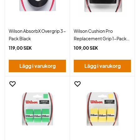
Wilson AbsorbX Overgrip 3-
Wilson Cushion Pro
Pack Black
Replacement Grip 1-Pack
Black
119,00 SEK
109,00 SEK
Lägg i varukorg
Lägg i varukorg