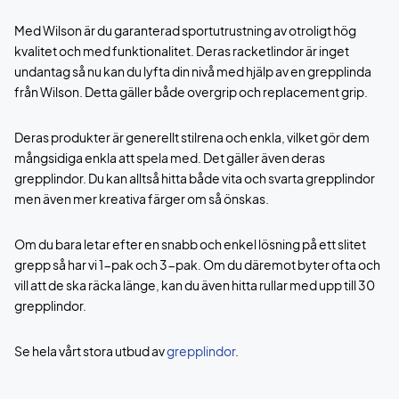
Med Wilson är du garanterad sportutrustning av otroligt hög
kvalitet och med funktionalitet. Deras racketlindor är inget
undantag så nu kan du lyfta din nivå med hjälp av en grepplinda
från Wilson. Detta gäller både overgrip och replacement grip.
Deras produkter är generellt stilrena och enkla, vilket gör dem
mångsidiga enkla att spela med. Det gäller även deras
grepplindor. Du kan alltså hitta både vita och svarta grepplindor
men även mer kreativa färger om så önskas.
Om du bara letar efter en snabb och enkel lösning på ett slitet
grepp så har vi 1-pak och 3-pak. Om du däremot byter ofta och
vill att de ska räcka länge, kan du även hitta rullar med upp till 30
grepplindor.
Se hela vårt stora utbud av
grepplindor
.