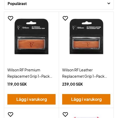
Populärast
Wilson RF Premium
Wilson RF Leather
Replacemet Grip 1-Pack
Replacemet Grip 1-Pack
Brown
Brown
119,00 SEK
239,00 SEK
Lägg i varukorg
Lägg i varukorg