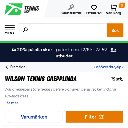
0
Varukorg
Racket rådgivare
Favoriter (
0
)
Sök efter produkter, märken osv.
Sök
MENY
👟 20% på alla skor
-
gäller t.o.m. 12/8 kl. 23:59
-
Se
utbudet
Framsida
Behöver du hjälp?
Wilson Tennis Grepplinda
15 stk.
Wilson innebär stora tennisspelare och även deras racketlindor är
av världsklass.
Läs mer
Wilson grepplindor är verkligen av bra kvalitet och speciellt deras
Varumärken
Filter
overgrip är kända för att vara riktigt bra.