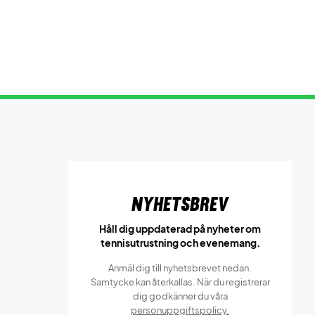
Nyhetsbrev
Håll dig uppdaterad på nyheter om
tennisutrustning och evenemang.
Anmäl dig till nyhetsbrevet nedan.
Samtycke kan återkallas. När du registrerar
dig godkänner du våra
personuppgiftspolicy.