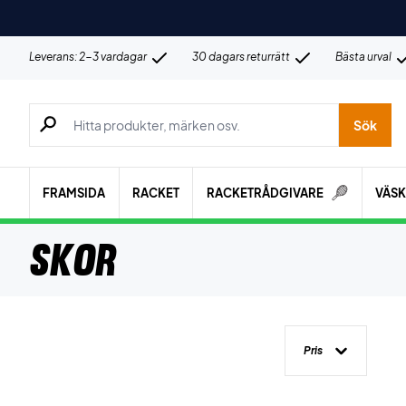
Leverans: 2-3 vardagar
30 dagars returrätt
Bästa urval
Sök efter produkter, märken osv.
Sök
FRAMSIDA
RACKET
RACKETRÅDGIVARE
VÄS
Skor
Pris