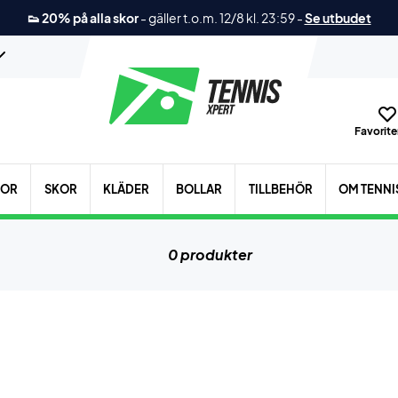
👟 20% på alla skor
-
gäller t.o.m. 12/8 kl. 23:59
-
Se utbudet
Favoriter
KOR
SKOR
KLÄDER
BOLLAR
TILLBEHÖR
OM TENNI
0 produkter