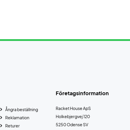
Företagsinformation
Racket House ApS
Ångra beställning
Holkebjergvej 120
Reklamation
5250 Odense SV
Returer