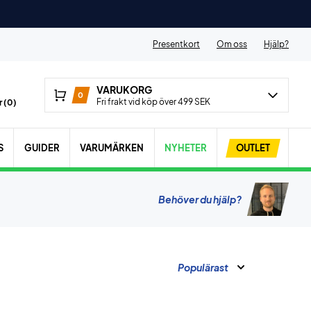
Presentkort
Om oss
Hjälp?
VARUKORG
0
Fri frakt vid köp över 499 SEK
 (
0
)
S
GUIDER
VARUMÄRKEN
NYHETER
OUTLET
Behöver du hjälp?
Populärast