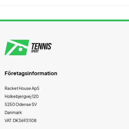
Företagsinformation
Racket House ApS
Holkebjergvej 120
5250 Odense SV
Danmark
VAT: DK36931108