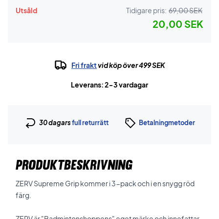
Utsåld
Tidigare pris:
69,00 SEK
20,00 SEK
Fri frakt
vid köp över 499 SEK
Leverans: 2-3 vardagar
30 dagars
full returrätt
Betalningmetoder
PRODUKTBESKRIVNING
ZERV Supreme Grip kommer i 3-pack och i en snygg röd
färg.
ZERV är "Badmintonshoppens" eget märke och innefattar