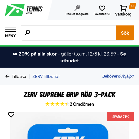
0
Varukorg
Racket rådgivare
Favoriter (
0
)
Sök efter produkter, märken osv.
Sök
MENY
👟 20% på alla skor
-
gäller t.o.m. 12/8 kl. 23:59
-
Se
utbudet
|
Behöver du hjälp?
Tillbaka
ZERV Tillbehör
ZERV Supreme Grip Röd 3-pack
2 Omdömen
SPARA 71%
SPARA 71%