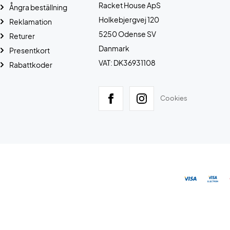
Racket House ApS
Ångra beställning
Holkebjergvej 120
Reklamation
5250 Odense SV
Returer
Danmark
Presentkort
VAT: DK36931108
Rabattkoder
Cookies