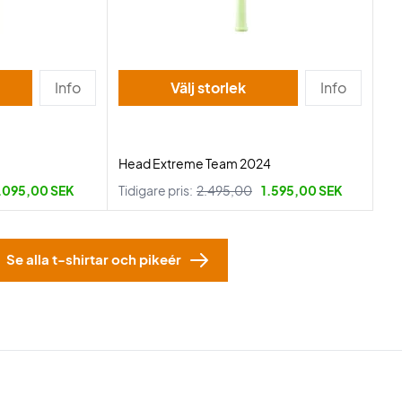
Info
Välj storlek
Info
Head Extreme Team 2024
.095,00 SEK
Tidigare pris:
2.495,00
1.595,00 SEK
Se alla t-shirtar och pikeér