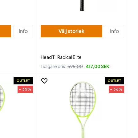
Info
Välj storlek
Info
Head Ti. Radical Elite
Tidigare pris:
595,00
417,00 SEK
OUTLET
OUTLET
- 35%
- 36%