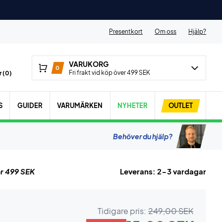
Presentkort
Om oss
Hjälp?
VARUKORG
0
Fri frakt vid köp över 499 SEK
 (
0
)
S
GUIDER
VARUMÄRKEN
NYHETER
OUTLET
Behöver du hjälp?
r 499 SEK
Leverans: 2-3 vardagar
Tidigare pris:
249,00 SEK