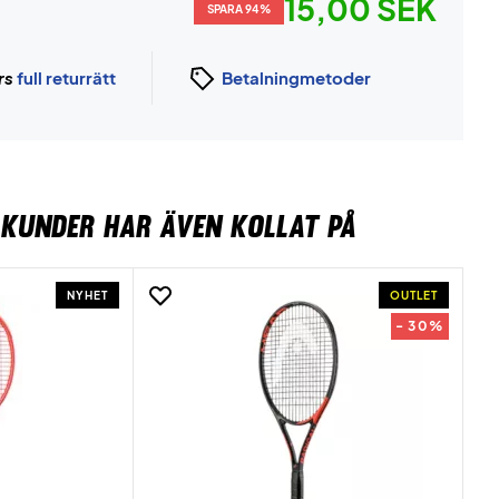
15,00 SEK
SPARA 94%
rs
full returrätt
Betalningmetoder
KUNDER HAR ÄVEN KOLLAT PÅ
NYHET
OUTLET
- 30%