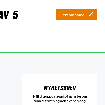
av 5
Skriv omdöme
Nyhetsbrev
Håll dig uppdaterad på nyheter om
tennisutrustning och evenemang.