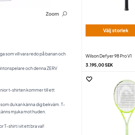
Zoom
Välj storlek
nga som vill vara redo på banan och
Wilson Defyer 98 Pro V1
3.195,00 SEK
mintonspelare och denna ZERV
ior t-shirten kommer till ett
 som du kan känna dig bekväm. T-
m känns mjuka mot huden.
 T-shirt i vit ett bra val!