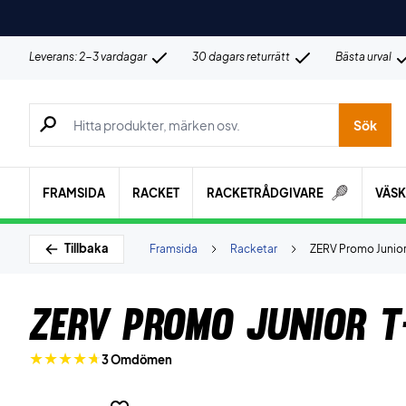
Leverans: 2-3 vardagar
30 dagars returrätt
Bästa urval
Sök efter produkter, märken osv.
Sök
FRAMSIDA
RACKET
RACKETRÅDGIVARE
VÄS
Tillbaka
Framsida
Racketar
ZERV Promo Junior 
ZERV Promo Junior T
3 Omdömen