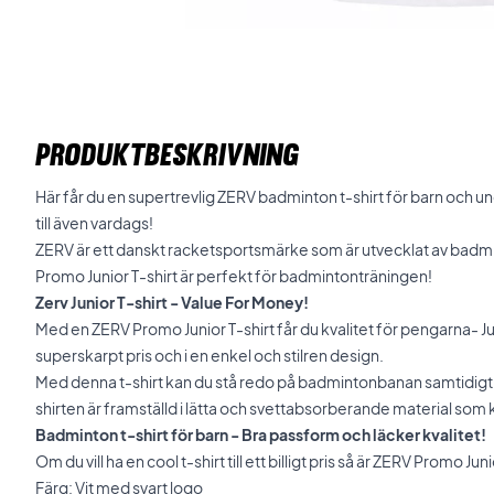
PRODUKTBESKRIVNING
Här får du en supertrevlig ZERV badminton t-shirt för barn och u
till även vardags!
ZERV är ett danskt racketsportsmärke som är utvecklat av bad
Promo Junior T-shirt är perfekt för badmintonträningen!
Zerv Junior T-shirt - Value For Money!
Med en ZERV Promo Junior T-shirt får du kvalitet för pengarna- Jun
superskarpt pris och i en enkel och stilren design.
Med denna t-shirt kan du stå redo på badmintonbanan samtidigt
shirten är framställd i lätta och svettabsorberande material so
Badminton t-shirt för barn - Bra passform och läcker kvalitet!
Om du vill ha en cool t-shirt till ett billigt pris så är ZERV Promo Junior
Färg: Vit med svart logo