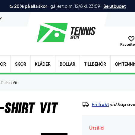
👟 20% på alla skor
-
gäller t.o.m. 12/8 kl. 23:59
-
Se utbudet
Favoriter
KOR
SKOR
KLÄDER
BOLLAR
TILLBEHÖR
OM TENNI
T-shirt Vit
-shirt Vit
Fri frakt
vid köp öve
Utsåld