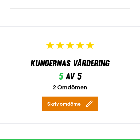
Kundernas värdering
5
av 5
2 Omdömen
Skriv omdöme