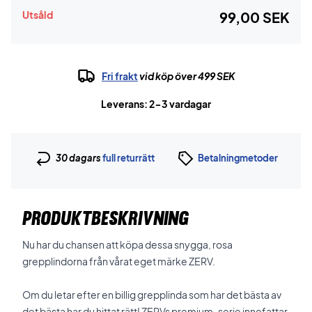
Utsåld
99,00 SEK
Fri frakt
vid köp över 499 SEK
Leverans: 2-3 vardagar
30 dagars
full returrätt
Betalningmetoder
PRODUKTBESKRIVNING
Nu har du chansen att köpa dessa snygga, rosa
grepplindorna från vårat eget märke ZERV.
Om du letar efter en billig grepplinda som har det bästa av
det bästa har du hittat rätt! ZERVs premium-serie innefattar