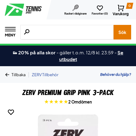
0
Varukorg
Racket rådgivare
Favoriter (
0
)
Sök efter produkter, märken osv.
Sök
MENY
👟 20% på alla skor
-
gäller t.o.m. 12/8 kl. 23:59
-
Se
utbudet
|
Behöver du hjälp?
Tillbaka
ZERV Tillbehör
ZERV Premium Grip Pink 3-pack
2 Omdömen