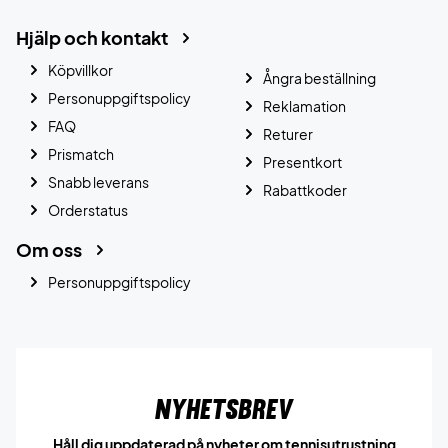
Hjälp och kontakt
Köpvillkor
Ångra beställning
Personuppgiftspolicy
Reklamation
FAQ
Returer
Prismatch
Presentkort
Snabb leverans
Rabattkoder
Orderstatus
Om oss
Personuppgiftspolicy
Nyhetsbrev
Håll dig uppdaterad på nyheter om tennisutrustning