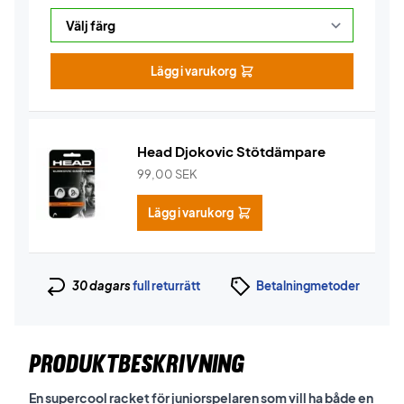
Lägg i varukorg
Head Djokovic Stötdämpare
99,00
SEK
Lägg i varukorg
30 dagars
full returrätt
Betalningmetoder
PRODUKTBESKRIVNING
En supercool racket för juniorspelaren som vill ha både en