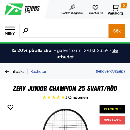
0
Varukorg
Racket rådgivare
Favoriter (
0
)
Sök efter produkter, märken osv.
Sök
MENY
👟 20% på alla skor
-
gäller t.o.m. 12/8 kl. 23:59
-
Se
utbudet
|
Behöver du hjälp?
Tillbaka
Racketar
ZERV Junior Champion 25 Svart/Röd
3 Omdömen
BLACK OUT
BLACK OUT
BLACK OUT
BLACK OUT
SPARA 60%
SPARA 60%
SPARA 60%
SPARA 60%