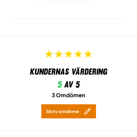
Kundernas värdering
5
av 5
3 Omdömen
Skriv omdöme