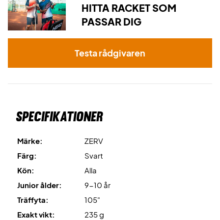
HITTA RACKET SOM
PASSAR DIG
Testa rådgivaren
Specifikationer
Märke:
ZERV
Färg:
Svart
Kön:
Alla
Junior ålder:
9-10 år
Träffyta:
105"
Exakt vikt:
235 g