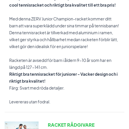
cool tennisracket och riktigt bra kvalitet till ett bra pris!
Med denna ZERV Junior Champion-racket kommer ditt
barn att vara superklädd under sina timmar på tennisbanan!
Denna tennisracket är tillverkad med aluminium i ramen,
vilket ger styrka och hållbarhet medan racketen förblir lätt,
vilket gör den idealisk för en juniorspelare!
Racketen är avsedd för barn i åldern 9-10 år som har en
längd på 127-141 cm.
Riktigt bra tennisracket för juniorer - Vacker design och i
riktigt bra kvalitet!
Färg: Svart med röda detaljer.
Levereras utan fodral.
RACKET RÅDGIVARE