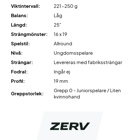
Viktintervall:
221-250 g
Balans:
Låg
Längd:
25"
Strängmönster:
16 x 19
Spelstil:
Allround
Nivå:
Ungdomsspelare
Strängar:
Levereras med fabrikssträngar
Fodral:
Ingår ej
Profil:
19 mm
Grepp 0 - Juniorspelare / Liten
Greppstorlek:
kvinnohand