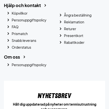
Hjälp och kontakt
Köpvillkor
Ångra beställning
Personuppgiftspolicy
Reklamation
FAQ
Returer
Prismatch
Presentkort
Snabb leverans
Rabattkoder
Orderstatus
Om oss
Personuppgiftspolicy
Nyhetsbrev
Håll dig uppdaterad på nyheter om tennisutrustning
och evenemang.