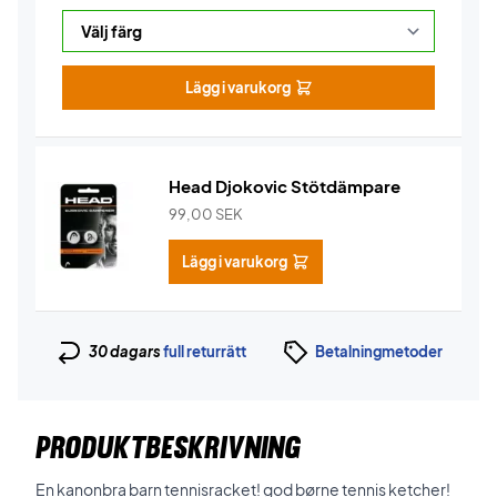
Lägg i varukorg
Head Djokovic Stötdämpare
99,00
SEK
Lägg i varukorg
30 dagars
full returrätt
Betalningmetoder
PRODUKTBESKRIVNING
En kanonbra barn tennisracket! god børne tennis ketcher!