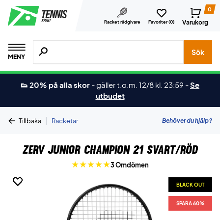
0
Varukorg
Racket rådgivare
Favoriter (
0
)
Sök efter produkter, märken osv.
Sök
MENY
👟 20% på alla skor
-
gäller t.o.m. 12/8 kl. 23:59
-
Se
utbudet
|
Behöver du hjälp?
Tillbaka
Racketar
ZERV Junior Champion 21 Svart/Röd
3 Omdömen
BLACK OUT
BLACK OUT
BLACK OUT
SPARA 60%
SPARA 60%
SPARA 60%