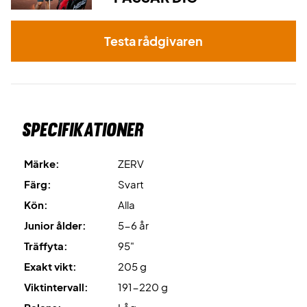
Testa rådgivaren
Specifikationer
Märke:
ZERV
Färg:
Svart
Kön:
Alla
Junior ålder:
5-6 år
Träffyta:
95"
Exakt vikt:
205 g
Viktintervall:
191-220 g