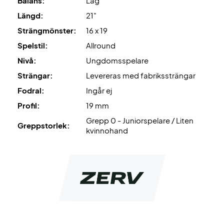
Balans:
Låg
Längd:
21"
Strängmönster:
16 x 19
Spelstil:
Allround
Nivå:
Ungdomsspelare
Strängar:
Levereras med fabrikssträngar
Fodral:
Ingår ej
Profil:
19 mm
Grepp 0 - Juniorspelare / Liten
Greppstorlek:
kvinnohand