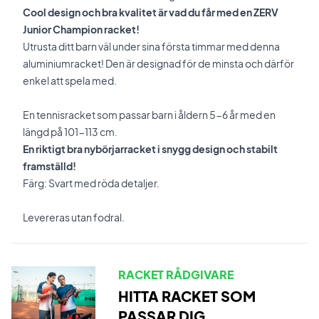
Cool design och bra kvalitet är vad du får med en ZERV
Junior Champion racket!
Utrusta ditt barn väl under sina första timmar med denna
aluminiumracket! Den är designad för de minsta och därför
enkel att spela med.
En tennisracket som passar barn i åldern 5-6 år med en
längd på 101-113 cm.
En riktigt bra nybörjarracket i snygg design och stabilt
framställd!
Färg: Svart med röda detaljer.
Levereras utan fodral.
RACKET RÅDGIVARE
HITTA RACKET SOM
PASSAR DIG