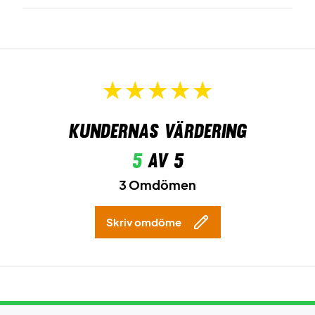
Kundernas värdering
5
av 5
3 Omdömen
Skriv omdöme