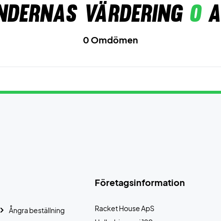
ndernas värdering
0
a
0 Omdömen
Företagsinformation
Racket House ApS
Ångra beställning