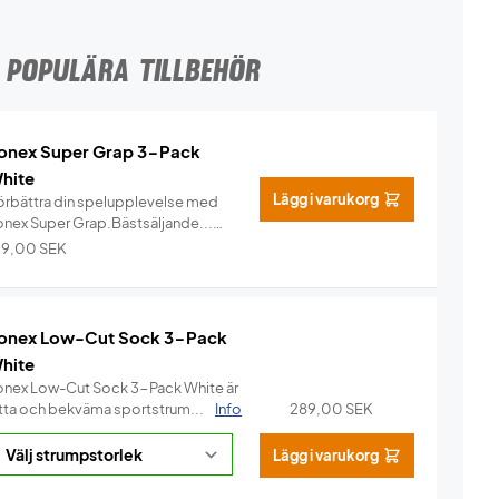
POPULÄRA TILLBEHÖR
onex Super Grap 3-Pack
hite
Lägg i varukorg
örbättra din spelupplevelse med
onex Super Grap.Bästsäljande...
Info
29,00
SEK
onex Low-Cut Sock 3-Pack
hite
onex Low-Cut Sock 3-Pack White är
ätta och bekväma sportstrum...
Info
289,00
SEK
Lägg i varukorg