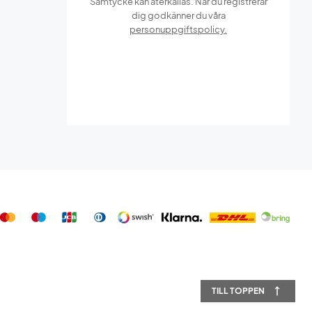
Samtycke kan återkallas. När du registrerar
dig godkänner du våra
personuppgiftspolicy.
TILL TOPPEN