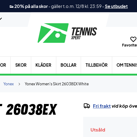
👟 20% på alla skor
-
gäller t.o.m. 12/8 kl. 23:59
-
Se utbudet
Favoriter
KOR
SKOR
KLÄDER
BOLLAR
TILLBEHÖR
OM TENNI
Yonex
Yonex Women's Skirt 26038EX White
t 26038EX
Fri frakt
vid köp öve
Utsåld