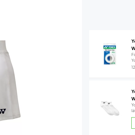
Y
W
F
Y
1
Y
W
Y
l