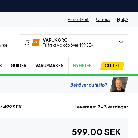
Presentkort
Om oss
Hjälp?
VARUKORG
0
Fri frakt vid köp över 499 SEK
 (
0
)
S
GUIDER
VARUMÄRKEN
NYHETER
OUTLET
Behöver du hjälp?
r 499 SEK
Leverans: 2-3 vardagar
599,00 SEK