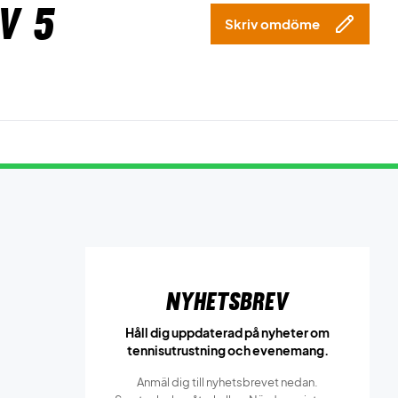
v 5
Skriv omdöme
Nyhetsbrev
Håll dig uppdaterad på nyheter om
tennisutrustning och evenemang.
Anmäl dig till nyhetsbrevet nedan.