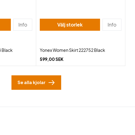
Info
Välj storlek
Info
 Black
Yonex Women Skirt 222752 Black
599,00 SEK
Se alla kjolar