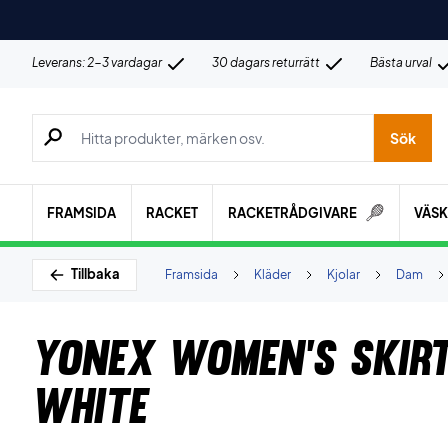
Leverans: 2-3 vardagar
30 dagars returrätt
Bästa urval
Sök efter produkter, märken osv.
Sök
FRAMSIDA
RACKET
RACKETRÅDGIVARE
VÄS
Tillbaka
Framsida
Kläder
Kjolar
Dam
Yonex Women's Skir
White