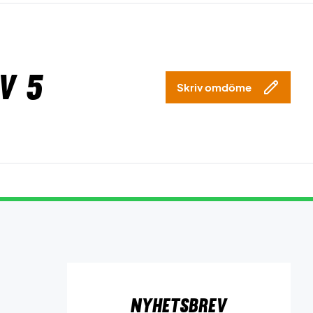
v 5
Skriv omdöme
Nyhetsbrev