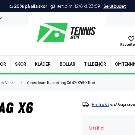
👟 20% på alla skor
-
gäller t.o.m. 12/8 kl. 23:59
-
Se utbudet
Favoriter
KOR
SKOR
KLÄDER
BOLLAR
TILLBEHÖR
OM TENNI
nex Väska
Yonex Team Racketbag X6 42026EX Röd
ag X6
Fri frakt
vid köp öve
Utsåld