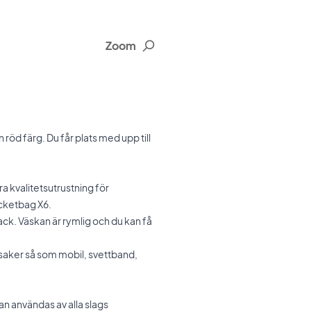
Zoom
öd färg. Du får plats med upp till
a kvalitetsutrustning för
cketbag X6.
rack. Väskan är rymlig och du kan få
åsaker så som mobil, svettband,
an användas av alla slags