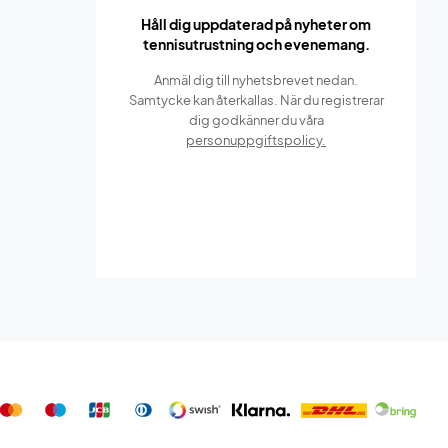
Håll dig uppdaterad på nyheter om
tennisutrustning och evenemang.
Anmäl dig till nyhetsbrevet nedan.
Samtycke kan återkallas. När du registrerar
dig godkänner du våra
personuppgiftspolicy.