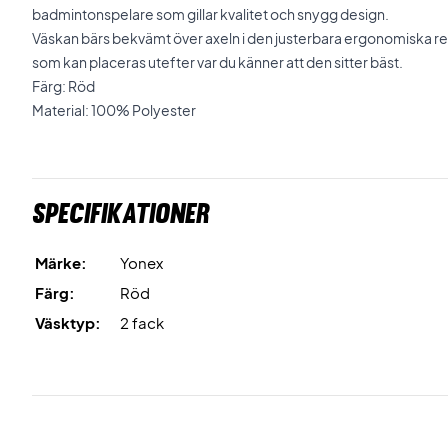
badmintonspelare som gillar kvalitet och snygg design.
Väskan bärs bekvämt över axeln i den justerbara ergonomiska 
som kan placeras utefter var du känner att den sitter bäst.
Färg: Röd
Material: 100% Polyester
Specifikationer
Märke:
Yonex
Färg:
Röd
Väsktyp:
2 fack