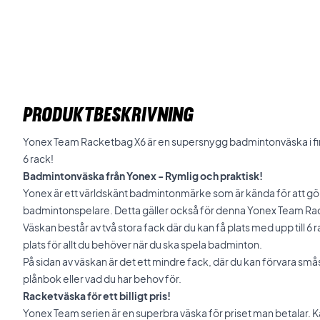
PRODUKTBESKRIVNING
Yonex Team Racketbag X6 är en supersnygg badmintonväska i fin r
6 rack!
Badmintonväska från Yonex - Rymlig och praktisk!
Yonex är ett världskänt badmintonmärke som är kända för att gör
badmintonspelare. Detta gäller också för denna Yonex Team Ra
Väskan består av två stora fack där du kan få plats med upp till 6 
plats för allt du behöver när du ska spela badminton.
På sidan av väskan är det ett mindre fack, där du kan förvara sm
plånbok eller vad du har behov för.
Racketväska för ett billigt pris!
Yonex Team serien är en superbra väska för priset man betalar. K