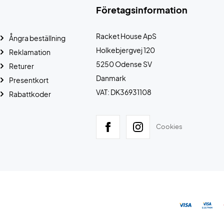
Företagsinformation
Racket House ApS
Ångra beställning
Holkebjergvej 120
Reklamation
5250 Odense SV
Returer
Danmark
Presentkort
VAT: DK36931108
Rabattkoder
Cookies