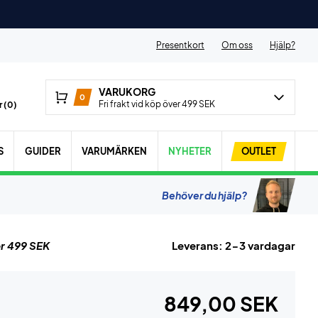
Presentkort
Om oss
Hjälp?
VARUKORG
0
Fri frakt vid köp över 499 SEK
 (
0
)
S
GUIDER
VARUMÄRKEN
NYHETER
OUTLET
Behöver du hjälp?
r 499 SEK
Leverans: 2-3 vardagar
849,00 SEK