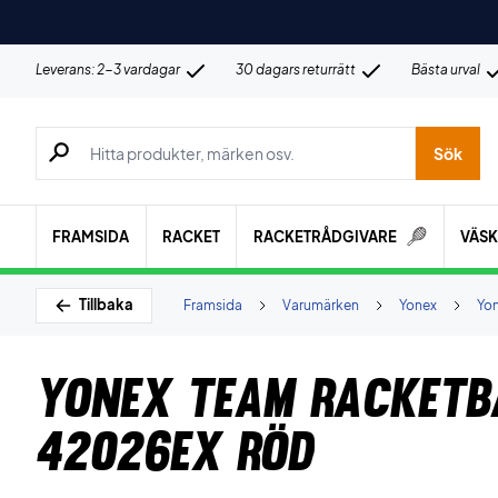
Leverans: 2-3 vardagar
30 dagars returrätt
Bästa urval
Sök efter produkter, märken osv.
Sök
FRAMSIDA
RACKET
RACKETRÅDGIVARE
VÄS
Tillbaka
Framsida
Varumärken
Yonex
Yo
Yonex Team Racketb
42026EX Röd