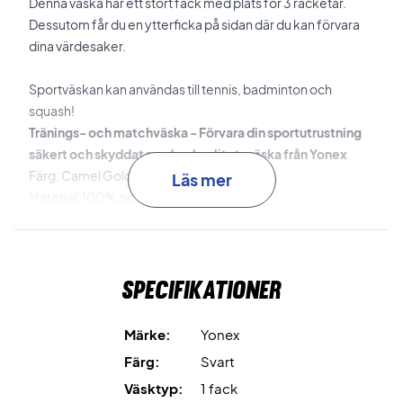
Denna väska har ett stort fack med plats för 3 racketar.
Dessutom får du en ytterficka på sidan där du kan förvara
dina värdesaker.
Sportväskan kan användas till tennis, badminton och
squash!
Tränings- och matchväska - Förvara din sportutrustning
säkert och skyddat med en kvalitetsväska från Yonex
Färg: Camel Gold / Black
Läs mer
Material: 100% polyester
42123EX
Specifikationer
Märke:
Yonex
Färg:
Svart
Väsktyp:
1 fack