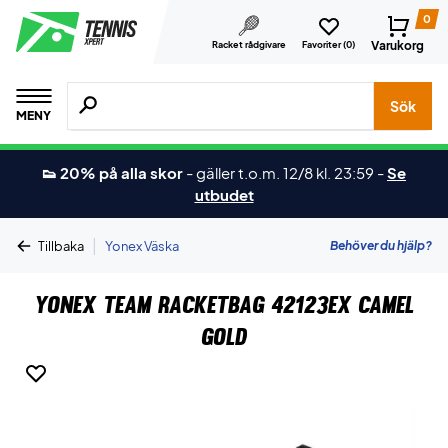
0
Varukorg
Racket rådgivare
Favoriter (
0
)
Sök efter produkter, märken osv.
Sök
MENY
👟 20% på alla skor
-
gäller t.o.m. 12/8 kl. 23:59
-
Se
utbudet
|
Behöver du hjälp?
Tillbaka
Yonex Väska
Yonex Team Racketbag 42123EX Camel
Gold