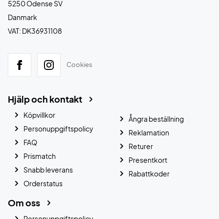
5250 Odense SV
Danmark
VAT: DK36931108
Cookies
Hjälp och kontakt
Köpvillkor
Ångra beställning
Personuppgiftspolicy
Reklamation
FAQ
Returer
Prismatch
Presentkort
Snabb leverans
Rabattkoder
Orderstatus
Om oss
Personuppgiftspolicy