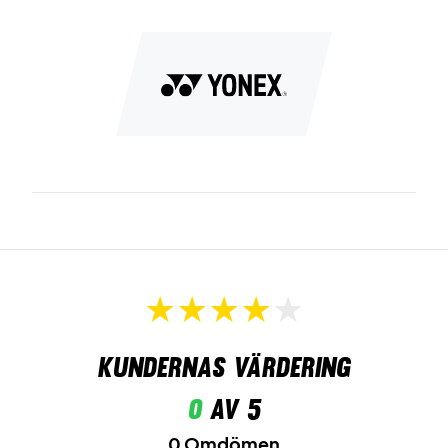
Kundernas värdering
0
av 5
0 Omdömen