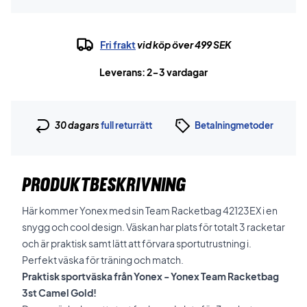
Fri frakt
vid köp över 499 SEK
Leverans: 2-3 vardagar
30 dagars
full returrätt
Betalningmetoder
PRODUKTBESKRIVNING
Här kommer Yonex med sin Team Racketbag 42123EX i en
snygg och cool design. Väskan har plats för totalt 3 racketar
och är praktisk samt lätt att förvara sportutrustning i.
Perfekt väska för träning och match.
Praktisk sportväska från Yonex - Yonex Team Racketbag
3st Camel Gold!