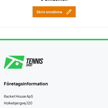
Skriv omdöme
Företagsinformation
Racket House ApS
Holkebjergvej 120