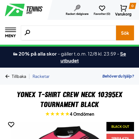
0
Varukorg
Racket rådgivare
Favoriter (
0
)
Sök efter produkter, märken osv.
Sök
MENY
👟 20% på alla skor
-
gäller t.o.m. 12/8 kl. 23:59
-
Se
utbudet
|
Behöver du hjälp?
Tillbaka
Racketar
Yonex T-shirt Crew Neck 10395EX
Tournament Black
4 Omdömen
BLACK OUT
SPARA 43%