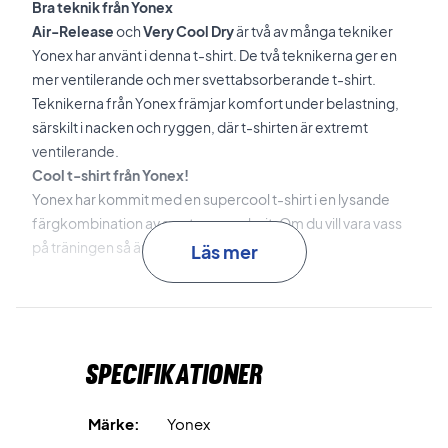
Bra teknik från Yonex
Air-Release
och
Very Cool Dry
är två av många tekniker
Yonex har använt i denna t-shirt. De två teknikerna ger en
mer ventilerande och mer svettabsorberande t-shirt.
Teknikerna från Yonex främjar komfort under belastning,
särskilt i nacken och ryggen, där t-shirten är extremt
ventilerande.
Cool t-shirt från Yonex!
Yonex har kommit med en supercool t-shirt i en lysande
färgkombination av svart, rosa och vit. Om du vill vara vass
på träningen så är detta t-shirten för dig.
Läs mer
Färg: Svart, Röd och Vit
Material: 100% polyester
Specifikationer
Märke:
Yonex