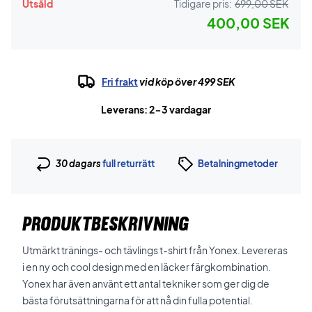
Utsåld
Tidigare pris:
699,00 SEK
400,00 SEK
Fri frakt
vid köp över 499 SEK
Leverans: 2-3 vardagar
30 dagars
full returrätt
Betalningmetoder
PRODUKTBESKRIVNING
Utmärkt tränings- och tävlings t-shirt från Yonex. Levereras
i en ny och cool design med en läcker färgkombination.
Yonex har även använt ett antal tekniker som ger dig de
bästa förutsättningarna för att nå din fulla potential.