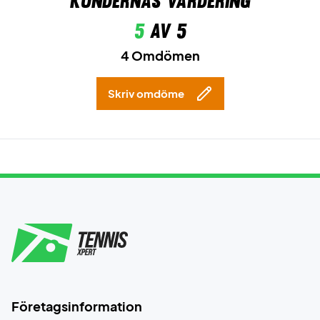
Kundernas värdering
5
av 5
4 Omdömen
Skriv omdöme
Företagsinformation