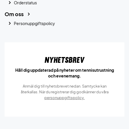
Orderstatus
Om oss
Personuppgiftspolicy
Nyhetsbrev
Håll dig uppdaterad på nyheter om tennisutrustning
och evenemang.
Anmäl dig till nyhetsbrevet nedan. Samtycke kan
återkallas. När du registrerar dig godkänner du våra
personuppgiftspolicy.