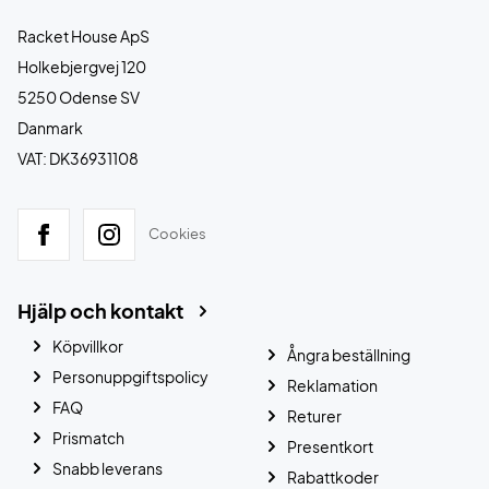
Racket House ApS
Holkebjergvej 120
5250 Odense SV
Danmark
VAT: DK36931108
Cookies
Hjälp och kontakt
Köpvillkor
Ångra beställning
Personuppgiftspolicy
Reklamation
FAQ
Returer
Prismatch
Presentkort
Snabb leverans
Rabattkoder