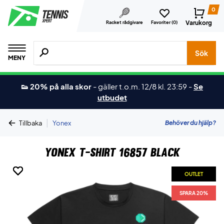
0
Varukorg
Racket rådgivare
Favoriter (
0
)
Sök efter produkter, märken osv.
Sök
MENY
👟 20% på alla skor
-
gäller t.o.m. 12/8 kl. 23:59
-
Se
utbudet
|
Behöver du hjälp?
Tillbaka
Yonex
Yonex T-shirt 16857 Black
OUTLET
OUTLET
OUTLET
OUTLET
OUTLET
SPARA 20%
SPARA 20%
SPARA 20%
SPARA 20%
SPARA 20%