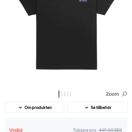
Zoom
Om produkten
Se tillbehör
Utsåld
Tidigare pris:
449,00 SEK