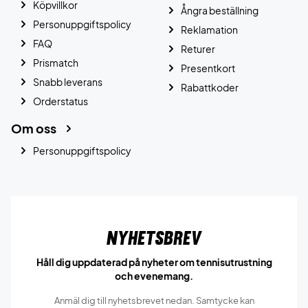
Köpvillkor
Ångra beställning
Personuppgiftspolicy
Reklamation
FAQ
Returer
Prismatch
Presentkort
Snabb leverans
Rabattkoder
Orderstatus
Om oss
Personuppgiftspolicy
Nyhetsbrev
Håll dig uppdaterad på nyheter om tennisutrustning
och evenemang.
Anmäl dig till nyhetsbrevet nedan. Samtycke kan