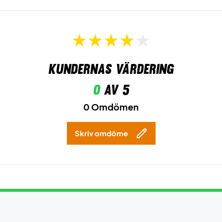
Kundernas värdering
0
av 5
0 Omdömen
Skriv omdöme