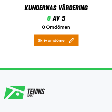
Kundernas värdering
0
av 5
0 Omdömen
Skriv omdöme