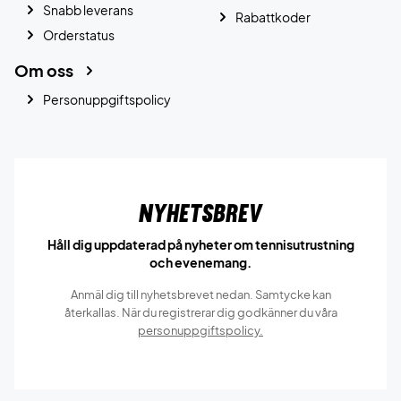
Snabb leverans
Rabattkoder
Orderstatus
Om oss
Personuppgiftspolicy
Nyhetsbrev
Håll dig uppdaterad på nyheter om tennisutrustning
och evenemang.
Anmäl dig till nyhetsbrevet nedan. Samtycke kan
återkallas. När du registrerar dig godkänner du våra
personuppgiftspolicy.