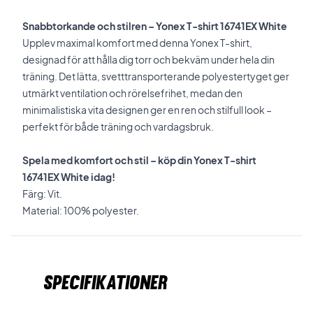
Snabbtorkande och stilren – Yonex T-shirt 16741EX White
Upplev maximal komfort med denna Yonex T-shirt,
designad för att hålla dig torr och bekväm under hela din
träning. Det lätta, svetttransporterande polyestertyget ger
utmärkt ventilation och rörelsefrihet, medan den
minimalistiska vita designen ger en ren och stilfull look –
perfekt för både träning och vardagsbruk.
Spela med komfort och stil – köp din Yonex T-shirt
16741EX White idag!
Färg: Vit.
Material: 100% polyester.
Specifikationer