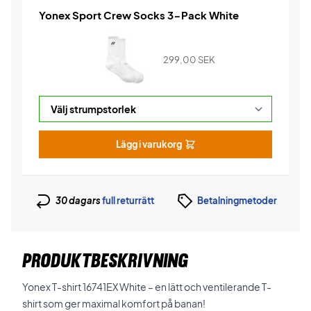
Yonex Sport Crew Socks 3-Pack White
299,00
SEK
Lägg i varukorg
30 dagars
full returrätt
Betalningmetoder
PRODUKTBESKRIVNING
Yonex T-shirt 16741EX White – en lätt och ventilerande T-
shirt som ger maximal komfort på banan!