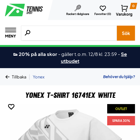
0
Varukorg
Racket rådgivare
Favoriter (
0
)
Sök efter produkter, märken osv.
Sök
MENY
👟 20% på alla skor
-
gäller t.o.m. 12/8 kl. 23:59
-
Se
utbudet
|
Behöver du hjälp?
Tillbaka
Yonex
Yonex T-shirt 16741EX White
OUTLET
OUTLET
OUTLET
OUTLET
SPARA 30%
SPARA 30%
SPARA 30%
SPARA 30%