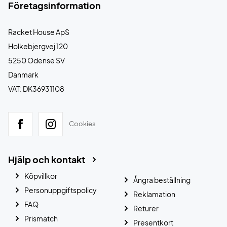
Företagsinformation
Racket House ApS
Holkebjergvej 120
5250 Odense SV
Danmark
VAT: DK36931108
Cookies
Hjälp och kontakt
Köpvillkor
Ångra beställning
Personuppgiftspolicy
Reklamation
FAQ
Returer
Prismatch
Presentkort