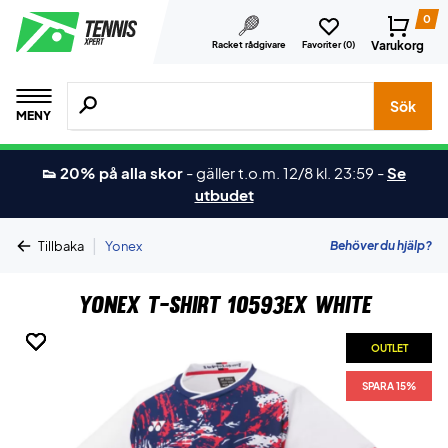
0
Varukorg
Racket rådgivare
Favoriter (
0
)
Sök efter produkter, märken osv.
Sök
MENY
👟 20% på alla skor
-
gäller t.o.m. 12/8 kl. 23:59
-
Se
utbudet
|
Behöver du hjälp?
Tillbaka
Yonex
Yonex T-shirt 10593EX White
OUTLET
OUTLET
OUTLET
OUTLET
OUTLET
OUTLET
SPARA 15%
SPARA 15%
SPARA 15%
SPARA 15%
SPARA 15%
SPARA 15%