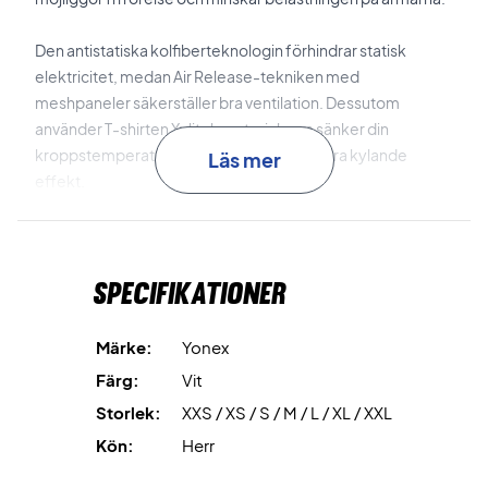
Den antistatiska kolfiberteknologin förhindrar statisk
elektricitet, medan Air Release-tekniken med
meshpaneler säkerställer bra ventilation. Dessutom
använder T-shirten Xylitol-material som sänker din
kroppstemperatur med upp till 3°C för extra kylande
Läs mer
effekt.
Optimera din träning - Köp den idag!
Material: 100% polyester.
Specifikationer
Märke:
Yonex
Färg:
Vit
Storlek:
XXS / XS / S / M / L / XL / XXL
Kön:
Herr