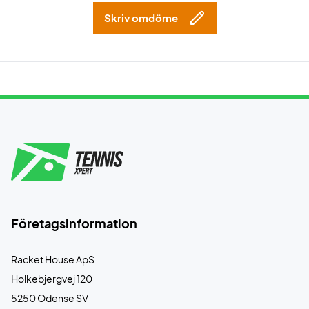
Skriv omdöme
Företagsinformation
Racket House ApS
Holkebjergvej 120
5250 Odense SV