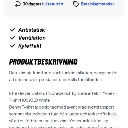
30 dagars
full returrätt
Betalningmetoder
Antistatisk
Ventilation
Kyleffekt
PRODUKTBESKRIVNING
Den ultimata komforten och funktionaliteten, designad för
att optimera din prestation under alla förhållanden.
Effektiv ventilation, fri rörelse och kylande effekt - Yonex
T-shirt 10593EX White
Denna T-shirt är designad med avancerad svetttransport
som snabbt leder bort fukt från huden och torkar effektivt,
så att du förblir torr och bekväm. Yonex unika skärning
möjliggör fri rörelse och minskar belastningen på armarna.