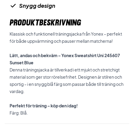
Snygg design
PRODUKTBESKRIVNING
Klassisk och funktionell träningsjacka från Yonex – perfekt
för både uppvärmning och pauser mellan matcherna!
Lätt, andas och bekväm – Yonex Sweatshirt Uni 245607
Sunset Blue
Denna träningsjacka är tillverkad i ett mjukt och stretchigt
material som ger stor rörelsefrihet. Designen är stilren och
sportig – i en snygg blå färg som passar både till träning och
vardag.
Perfekt för träning – köp den idag!
Färg: Blå.