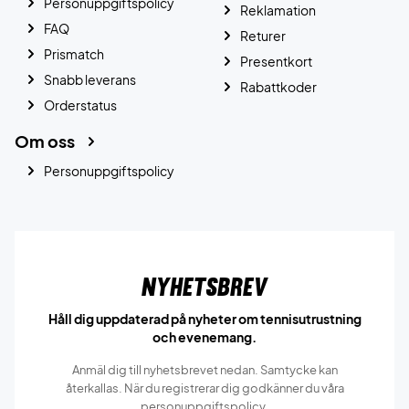
Personuppgiftspolicy
Reklamation
FAQ
Returer
Prismatch
Presentkort
Snabb leverans
Rabattkoder
Orderstatus
Om oss
Personuppgiftspolicy
Nyhetsbrev
Håll dig uppdaterad på nyheter om tennisutrustning
och evenemang.
Anmäl dig till nyhetsbrevet nedan. Samtycke kan
återkallas. När du registrerar dig godkänner du våra
personuppgiftspolicy.