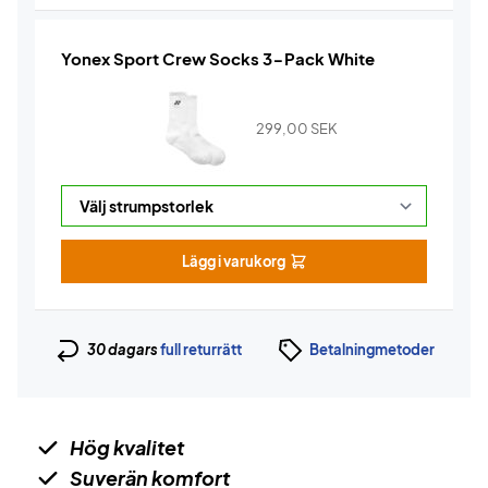
Yonex Sport Crew Socks 3-Pack White
299,00
SEK
Lägg i varukorg
30 dagars
full returrätt
Betalningmetoder
Hög kvalitet
Suverän komfort