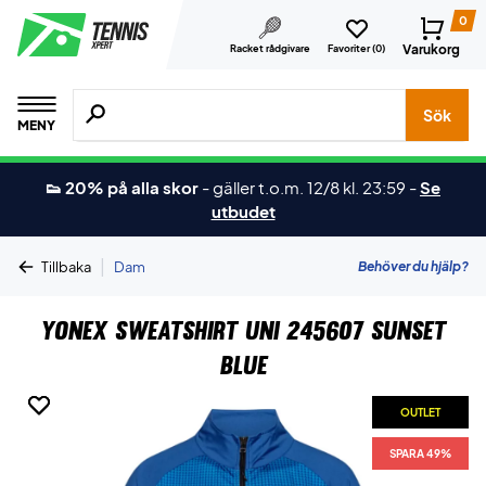
0
Varukorg
Racket rådgivare
Favoriter (
0
)
Sök efter produkter, märken osv.
Sök
MENY
👟 20% på alla skor
-
gäller t.o.m. 12/8 kl. 23:59
-
Se
utbudet
|
Behöver du hjälp?
Tillbaka
Dam
Yonex Sweatshirt Uni 245607 Sunset
Blue
OUTLET
OUTLET
SPARA 49%
SPARA 49%