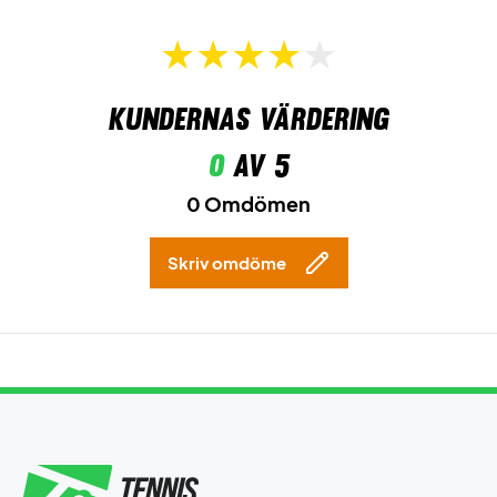
Kundernas värdering
0
av 5
0 Omdömen
Skriv omdöme