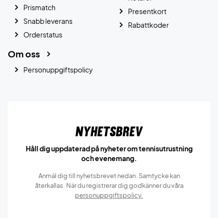
Prismatch
Presentkort
Snabb leverans
Rabattkoder
Orderstatus
Om oss
Personuppgiftspolicy
Nyhetsbrev
Håll dig uppdaterad på nyheter om tennisutrustning
och evenemang.
Anmäl dig till nyhetsbrevet nedan. Samtycke kan
återkallas. När du registrerar dig godkänner du våra
personuppgiftspolicy.