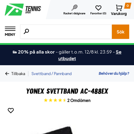
0
Varukorg
Racket rådgivare
Favoriter (
0
)
Sök efter produkter, märken osv.
Sök
MENY
👟 20% på alla skor
-
gäller t.o.m. 12/8 kl. 23:59
-
Se
utbudet
|
Behöver du hjälp?
Tillbaka
Svettband / Pannband
Yonex Svettband AC-488EX
2 Omdömen