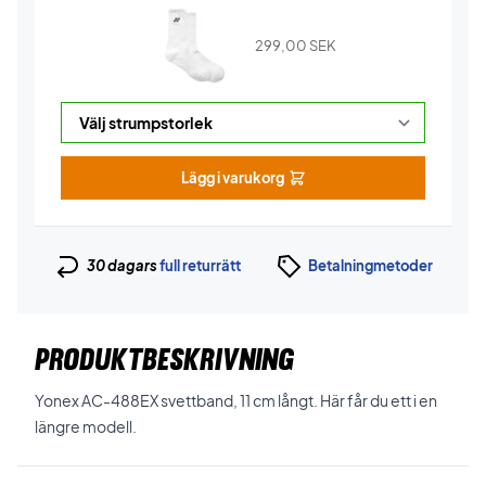
299,00
SEK
Lägg i varukorg
30 dagars
full returrätt
Betalningmetoder
PRODUKTBESKRIVNING
Yonex AC-488EX svettband, 11 cm långt. Här får du ett i en
längre modell.