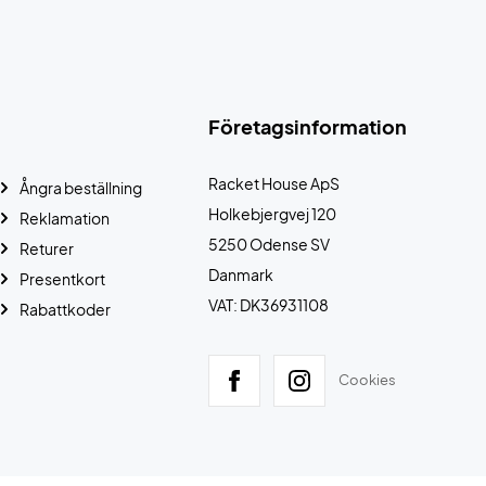
Företagsinformation
Racket House ApS
Ångra beställning
Holkebjergvej 120
Reklamation
5250 Odense SV
Returer
Danmark
Presentkort
VAT: DK36931108
Rabattkoder
Cookies