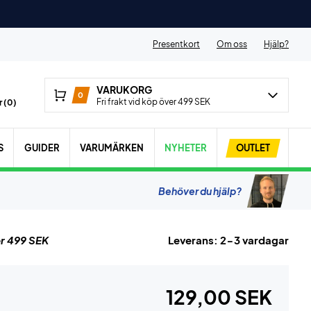
Presentkort
Om oss
Hjälp?
VARUKORG
0
Fri frakt vid köp över 499 SEK
 (
0
)
S
GUIDER
VARUMÄRKEN
NYHETER
OUTLET
Behöver du hjälp?
r 499 SEK
Leverans: 2-3 vardagar
129,00 SEK