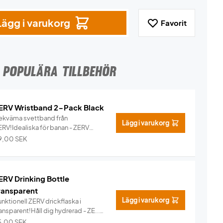
Lägg i varukorg
Favorit
POPULÄRA TILLBEHÖR
ERV Wristband 2-Pack Black
ekväma svettband från
Lägg i varukorg
ERV!Idealiska för banan - ZERV
ristban...
Info
9,00
SEK
ERV Drinking Bottle
ransparent
Lägg i varukorg
nktionell ZERV drickflaska i
ansparent!Håll dig hydrerad - ZE...
Info
5,00
SEK