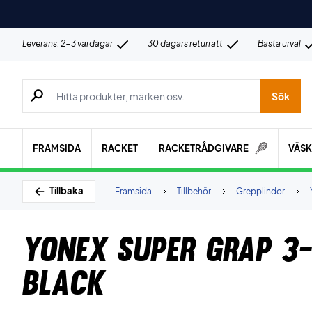
Leverans: 2-3 vardagar
30 dagars returrätt
Bästa urval
Sök efter produkter, märken osv.
Sök
FRAMSIDA
RACKET
RACKETRÅDGIVARE
VÄS
Tillbaka
Framsida
Tillbehör
Grepplindor
Yonex Super Grap 3
Black