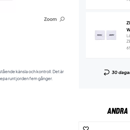
Zoom
Z
W
L
Z
6
tående känsla och kontroll. Det är
30 daga
svepa runt jorden fem gånger.
ANDRA 