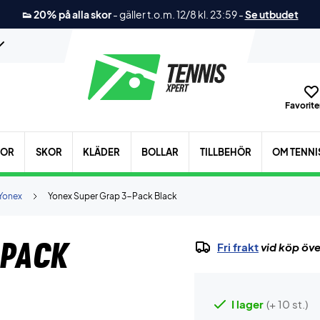
👟 20% på alla skor
-
gäller t.o.m. 12/8 kl. 23:59
-
Se utbudet
Favoriter
KOR
SKOR
KLÄDER
BOLLAR
TILLBEHÖR
OM TENNI
Yonex
Yonex Super Grap 3-Pack Black
-Pack
Fri frakt
vid köp öve
I lager
(+ 10 st.)