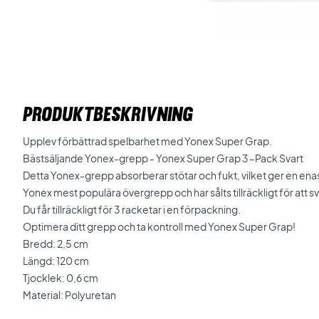
PRODUKTBESKRIVNING
Upplev förbättrad spelbarhet med Yonex Super Grap.
Bästsäljande Yonex-grepp - Yonex Super Grap 3-Pack Svart
Detta Yonex-grepp absorberar stötar och fukt, vilket ger en enas
Yonex mest populära övergrepp och har sålts tillräckligt för att 
Du får tillräckligt för 3 racketar i en förpackning.
Optimera ditt grepp och ta kontroll med Yonex Super Grap!
Bredd: 2,5 cm
Längd: 120 cm
Tjocklek: 0,6 cm
Material: Polyuretan