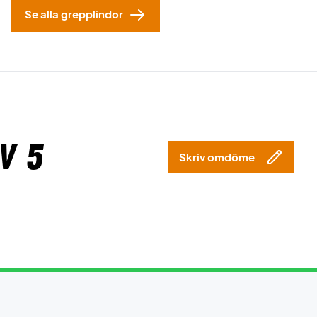
Se alla grepplindor
v 5
Skriv omdöme