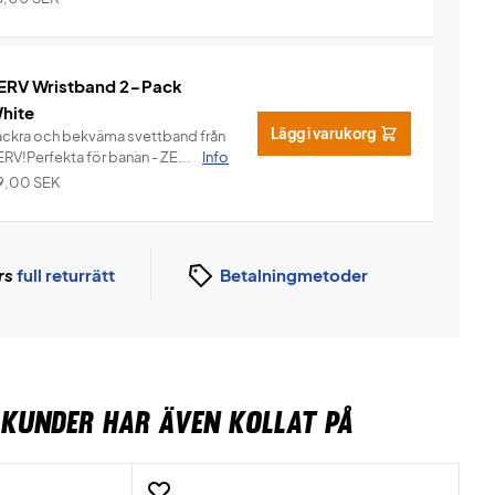
ERV Wristband 2-Pack
hite
Lägg i varukorg
äckra och bekväma svettband från
ERV!Perfekta för banan - ZE...
Info
9,00
SEK
rs
full returrätt
Betalningmetoder
KUNDER HAR ÄVEN KOLLAT PÅ