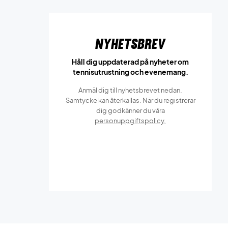
Nyhetsbrev
Håll dig uppdaterad på nyheter om
tennisutrustning och evenemang.
Anmäl dig till nyhetsbrevet nedan.
Samtycke kan återkallas. När du registrerar
dig godkänner du våra
personuppgiftspolicy.